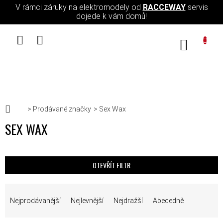
Přejít na obsah
V rámci záruky na elektromodely od
RACCEWAY
servis
dojede k vám domů!
NÁKUPN
Domů
Prodávané značky
Sex Wax
SEX WAX
OTEVŘÍT FILTR
ŘAZENÍ PRODUKTŮ
Nejprodávanější
Nejlevnější
Nejdražší
Abecedně