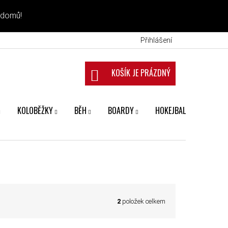
 domů!
Přihlášení
NÁKUPNÍ KOŠÍK
KOLOBĚŽKY
BĚH
BOARDY
HOKEJBAL
FANS
2
položek celkem