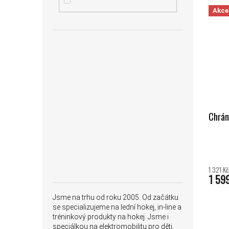
VÝPIS
Akce
Chráni
1 321 K
1 59
Jsme na trhu od roku 2005. Od začátku
se specializujeme na lední hokej, in-line a
tréninkový produkty na hokej. Jsme i
speciálkou na elektromobilitu pro děti,