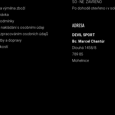
SO - NE: ZAVŘENO
a výměna zboží
Po dohodě otevřeno i v sob
návka
podmínky
ADRESA
nakládání s osobními údaji
 zpracováním osobních údajů
DEVIL SPORT
tby a dopravy
Bc. Marcel Chantúr
kostí
Dlouhá 1458/8
789 85
Mohelnice