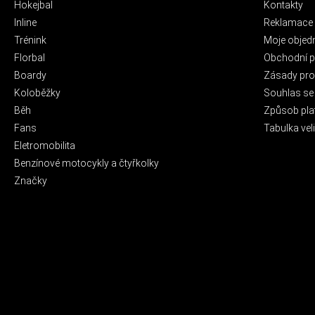
Hokejbal
Kontakty
Inline
Reklamace 
Trénink
Moje objed
Florbal
Obchodní 
Boardy
Zásady pro 
Koloběžky
Souhlas se
Běh
Způsob pla
Fans
Tabulka veli
Eletromobilita
Benzínové motocykly a čtyřkolky
Značky