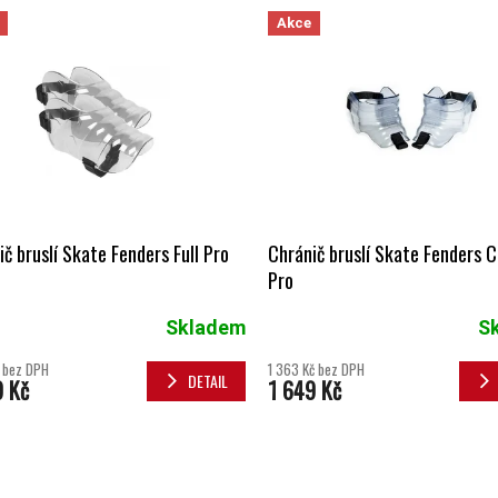
 PRODUKTŮ
Akce
č bruslí Skate Fenders Full Pro
Chránič bruslí Skate Fenders
Pro
Skladem
S
č bez DPH
1 363 Kč bez DPH
DETAIL
9 Kč
1 649 Kč
OVLÁDACÍ 