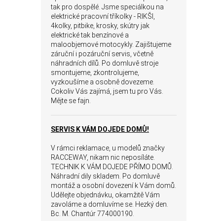
tak pro dospělé. Jsme speciálkou na
elektrické pracovní tříkolky - RIKŠI,
4kolky, pitbike, krosky, skútry jak
elektrické tak benzínové a
maloobjemové motocykly. Zajištujeme
záruční i pozáruční servis, včetně
náhradních dílů. Po domluvě stroje
smontujeme, zkontrolujeme,
vyzkoušíme a osobně dovezeme.
Cokoliv Vás zajímá, jsem tu pro Vás.
Mějte se fajn.
SERVIS K VÁM DOJEDE DOMŮ!
V rámci reklamace, u modelů značky
RACCEWAY, nikam nic neposíláte.
TECHNIK K VÁM DOJEDE PŘÍMO DOMŮ.
Náhradní dily skladem. Po domluvě
montáž a osobní dovezení k Vám domů.
Udělejte objednávku, okamžitě Vám
zavoláme a domluvíme se. Hezký den.
Bc. M. Chantúr 774000190.