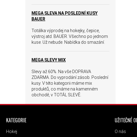
MEGA SLEVA NA POSLEDNÍ KUSY
BAUER
Totálka výprodej na hokejky, čepice,
výstroj atd. BAUER. Všechno po jednom
kuse. Už nebude. Nabídka do smazání.
MEGA SLEVY MIX
Slevy až 60%. Na vše DOPRAVA
ZDARMA. Do vyprodání zásob. Poslední
kusy. V této kategorii máme mix
produktů, co máme na kamenném
obchodě, v TOTÁL SLEVĚ.
ZÁPATÍ
KATEGORIE
UŽITEČNÉ 
Hokej
O nás