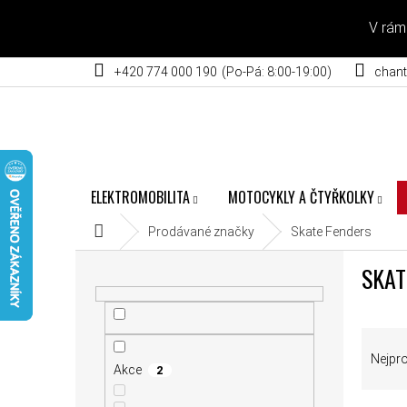
Přejít na obsah
V rám
+420 774 000 190
chant
ELEKTROMOBILITA
MOTOCYKLY A ČTYŘKOLKY
Domů
Prodávané značky
Skate Fenders
POSTRANNÍ PANEL
SKAT
ŘAZEN
Nejpr
Akce
2