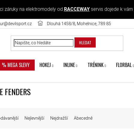
ci záruky na elektromodely od
RACCEWAY
servis dojede k vám
ur@devilsport.cz
Dlouhá 1458/8, Mohelnice, 789 85
HLEDAT
HOKEJ
INLINE
TRÉNINK
FLORBAL
% MEGA SLEVY
E FENDERS
Í PRODUKTŮ
odávanější
Nejlevnější
Nejdražší
Abecedně