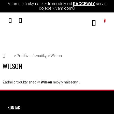
Přejít na obsah
V rámci záruky na elektromodely od
RACCEWAY
servis
dojede k vám domů!
NÁKUPN
Domů
Prodávané značky
Wilson
WILSON
Žádné produkty značky
Wilson
nebyly nalezeny...
ZÁPATÍ
KONTAKT