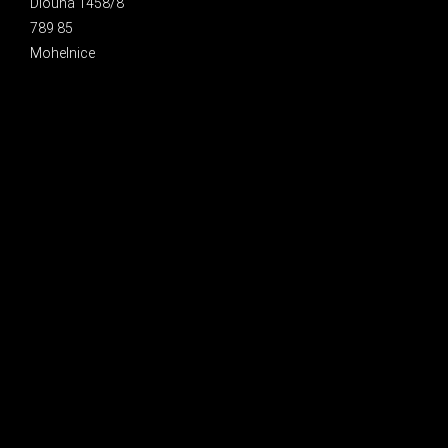
Dlouhá 1458/8
789 85
Mohelnice
INSTAGRAM