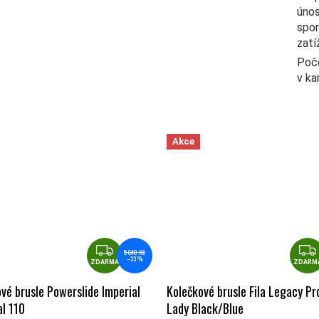
únos
spor
zatí
Poč
v ka
Akce
ZDARMA
5 640 Kč
–33 %
ZDARMA
ZDARM
vé brusle Powerslide Imperial
Kolečkové brusle Fila Legacy Pr
l 110
Lady Black/Blue