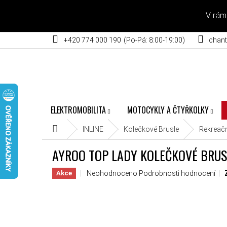
Přejít na obsah
V rám
+420 774 000 190
chant
ELEKTROMOBILITA
MOTOCYKLY A ČTYŘKOLKY
Domů
INLINE
Kolečkové Brusle
Rekreačn
AYROO TOP LADY KOLEČKOVÉ BRUS
Průměrné hodnocení produktu je 0,0 z 5 hvěz
Neohodnoceno
Podrobnosti hodnocení
Akce