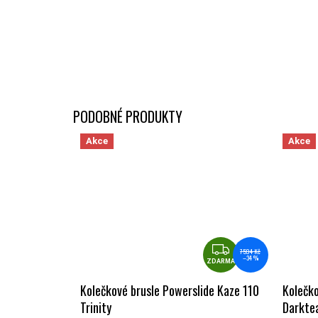
Akce
Akce
ZDARMA
7 594 Kč
–34 %
ZDARMA
Kolečkové brusle Powerslide Kaze 110
Kolečko
Trinity
Darktea