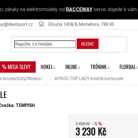
ci záruky na elektromodely od
RACCEWAY
servis dojede k vám
ur@devilsport.cz
Dlouhá 1458/8, Mohelnice, 789 85
HLEDAT
HOKEJ
INLINE
TRÉNINK
FLORBAL
% MEGA SLEVY
í brusle/boty/fitness/
AYROO TOP LADY kolečkové brusle
LE
diček.
Značka:
TEMPISH
3 400 Kč
–5 %
3 230 Kč