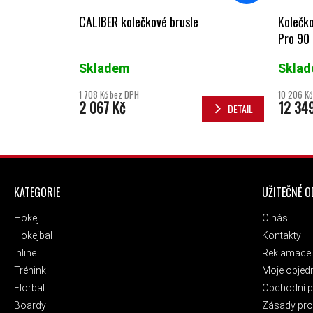
CALIBER kolečkové brusle
Kolečko
Pro 90 
Skladem
Skla
1 708 Kč bez DPH
10 206 Kč
2 067 Kč
12 34
DETAIL
ZÁPATÍ
KATEGORIE
UŽITEČNÉ 
Hokej
O nás
Hokejbal
Kontakty
Inline
Reklamace 
Trénink
Moje objed
Florbal
Obchodní 
Boardy
Zásady pro 