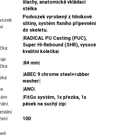
šlachy, anatomická vkládací
stélka
Podvozek vyrobený z hliníkové
vozek
slitiny, systém fixního připevnění
ne
:
do skeletu.
|RADICAL PU Casting (PUC),
Super Hi-Rebound (SHR), vysoce
ečka
:
kvalitní kolečka|
měr
|84 mm|
ečka
:
|ABEC 9 chrome steel+rubber
ska
:
washer|
da
:
|ANO|
tém
|FitGo systém, 1x přezka, 1x
nání
:
pásek na suchý zip|
imální
žení
100
peň