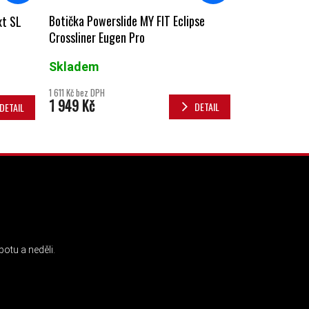
Botička Powerslide MY FIT Eclipse
xt SL
Crossliner Eugen Pro
Skladem
1 611 Kč bez DPH
1 949 Kč
DETAIL
DETAIL
INSTAGRAM
otu a neděli.