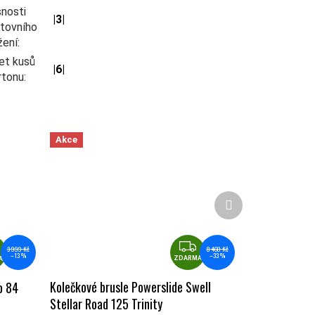
nosti
|3|
tovního
žení
:
et kusů
|6|
rtonu
:
Akce
Další produkt
ZDARMA
ZDARMA
8 460 Kč
3 999 Kč
–33 %
–13 %
ZDARMA
A
Kolečkové brusle Powerslide Swell
o 84
Stellar Road 125 Trinity