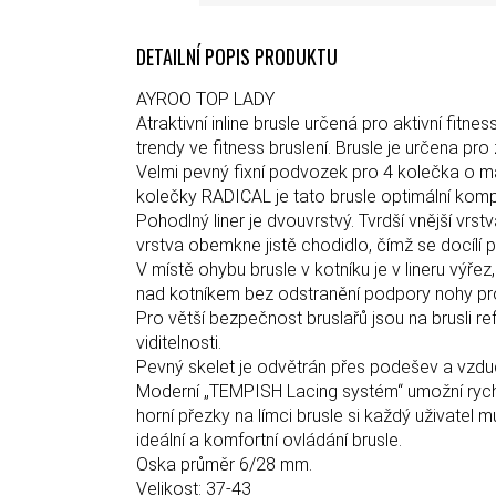
DETAILNÍ POPIS PRODUKTU
AYROO TOP LADY
Atraktivní inline brusle určená pro aktivní fit
trendy ve fitness bruslení. Brusle je určena pro
Velmi pevný fixní podvozek pro 4 kolečka o ma
kolečky RADICAL je tato brusle optimální kompr
Pohodlný liner je dvouvrstvý. Tvrdší vnější vrst
vrstva obemkne jistě chodidlo, čímž se docílí
V místě ohybu brusle v kotníku je v lineru výře
nad kotníkem bez odstranění podpory nohy pro
Pro větší bezpečnost bruslařů jsou na brusli ref
viditelnosti.
Pevný skelet je odvětrán přes podešev a vzdu
Moderní „TEMPISH Lacing systém“ umožní rych
horní přezky na límci brusle si každý uživatel 
ideální a komfortní ovládání brusle.
Oska průměr 6/28 mm.
Velikost: 37-43