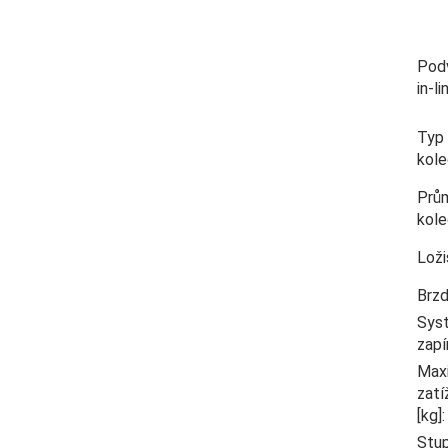
Pod
in-li
Typ
kol
Prů
kol
Loži
Brz
Sys
zapí
Max
zatí
[kg]
:
Stu