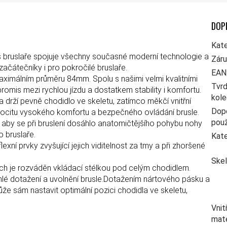
DOP
Kate
ness bruslaře spojuje všechny současné moderní technologie a
Zár
 začátečníky i pro pokročilé bruslaře.
EAN
ximálním průměru 84mm. Spolu s našimi velmi kvalitními
Tvr
omis mezi rychlou jízdu a dostatkem stability i komfortu.
kol
va drží pevně chodidlo ve skeletu, zatímco měkčí vnitřní
Dop
 pocitu vysokého komfortu a bezpečného ovládání brusle.
použ
z, aby se při bruslení dosáhlo anatomičtějšího pohybu nohy
 bruslaře.
Kate
lexní prvky zvyšující jejich viditelnost za tmy a při zhoršené
Ske
ch je rozváděn vkládací stélkou pod celým chodidlem.
lé dotažení a uvolnění brusle.Dotažením nártového pásku a
může sám nastavit optimální pozici chodidla ve skeletu,
Vnit
mate