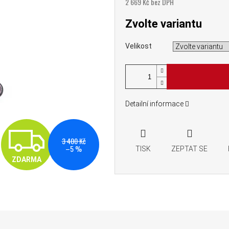
2 669 Kč bez DPH
Měrná cena:
Zvolte variantu
Velikost
Detailní informace
ZDARMA
3 400 Kč
–5 %
TISK
ZEPTAT SE
ZDARMA