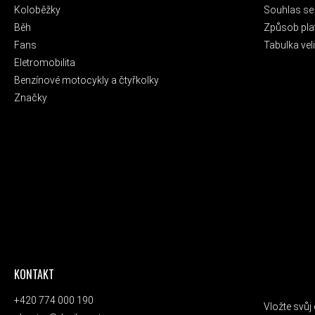
Koloběžky
Souhlas se
Běh
Způsob pla
Fans
Tabulka veli
Eletromobilita
Benzínové motocykly a čtyřkolky
Značky
KONTAKT
ODEBÍRAT
+420 774 000 190
Vložte svů