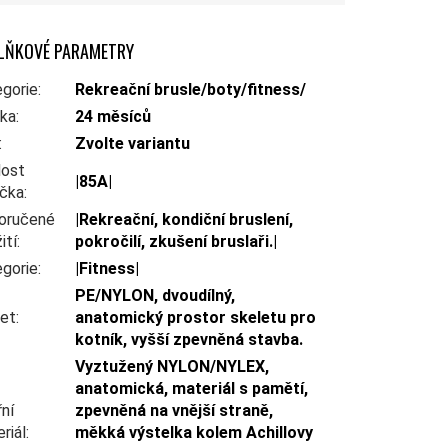
LŇKOVÉ PARAMETRY
gorie
:
Rekreační brusle/boty/fitness/
uka
:
24 měsíců
:
Zvolte variantu
dost
|85A|
ečka
:
oručené
|Rekreační, kondiční bruslení,
ití
:
pokročilí, zkušení bruslaři.|
gorie
:
|Fitness|
PE/NYLON, dvoudílný,
let
:
anatomický prostor skeletu pro
kotník, vyšší zpevněná stavba.
Vyztužený NYLON/NYLEX,
anatomická, materiál s pamětí,
řní
zpevněná na vnější straně,
riál
:
měkká výstelka kolem Achillovy