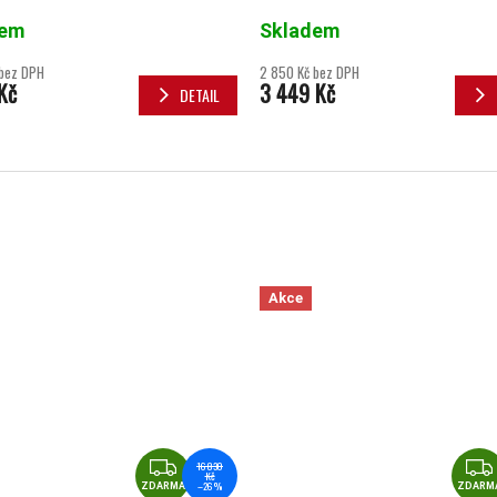
dem
Skladem
 bez DPH
2 850 Kč bez DPH
Kč
3 449 Kč
DETAIL
Akce
ZDARMA
16 830
Kč
–26 %
ZDARMA
ZDARM