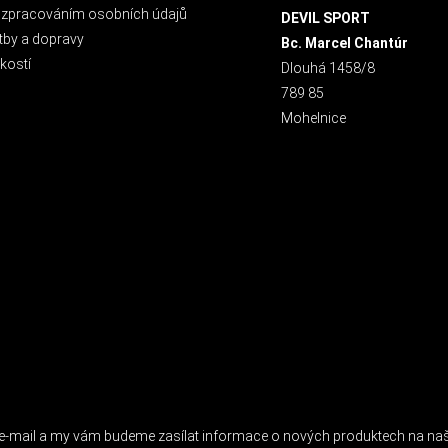
 zpracováním osobních údajů
DEVIL SPORT
tby a dopravy
Bc. Marcel Chantúr
kostí
Dlouhá 1458/8
789 85
Mohelnice
 NEWSLETTER
j e-mail a my vám budeme zasílat informace o nových produktech na n