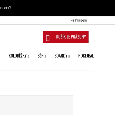
 domů!
Přihlášení
NÁKUPNÍ KOŠÍK
KOLOBĚŽKY
BĚH
BOARDY
HOKEJBAL
FANS