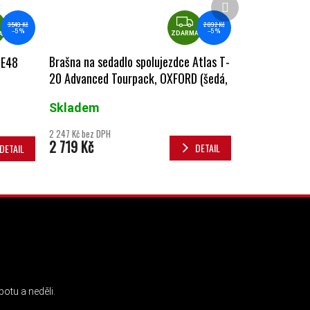
ZDARMA
ZDARMA
2 892 Kč
3 549 Kč
–5 %
–5 %
ZDARMA
A
Brašna na sedadlo spolujezdce Atlas T-
 E48
20 Advanced Tourpack, OXFORD (šedá,
objem 20 l)
Skladem
2 247 Kč bez DPH
2 719 Kč
DETAIL
DETAIL
INSTAGRAM
otu a neděli.