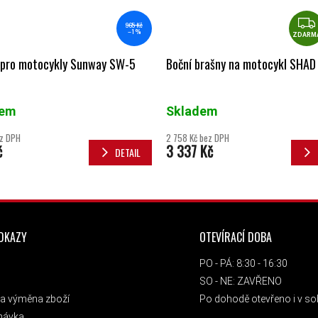
965 Kč
–1 %
ZDARM
 pro motocykly Sunway SW-5
Boční brašny na motocykl SHAD
dem
Skladem
ez DPH
2 758 Kč bez DPH
č
3 337 Kč
DETAIL
ODKAZY
OTEVÍRACÍ DOBA
PO - PÁ: 8:30 - 16:30
SO - NE: ZAVŘENO
a výměna zboží
Po dohodě otevřeno i v sob
návka