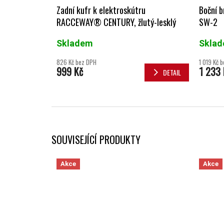
Zadní kufr k elektroskútru
Boční 
RACCEWAY® CENTURY, žlutý-lesklý
SW-2
Skladem
Skla
826 Kč bez DPH
1 019 Kč 
999 Kč
1 233 
DETAIL
SOUVISEJÍCÍ PRODUKTY
Akce
Akce