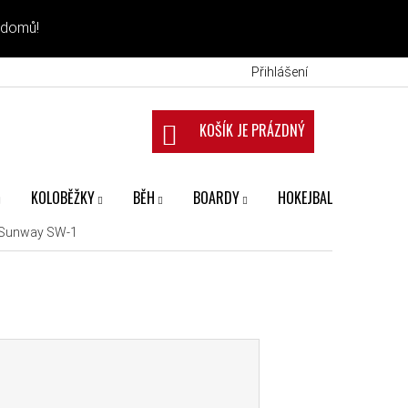
 domů!
Přihlášení
NÁKUPNÍ KOŠÍK
KOLOBĚŽKY
BĚH
BOARDY
HOKEJBAL
FANS
 Sunway SW-1