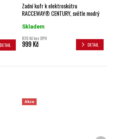
Zadní kufr k elektroskútru
RACCEWAY® CENTURY, světle modrý
Skladem
826 Kč bez DPH
999 Kč
DETAIL
DETAIL
Akce
Další produkt