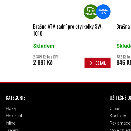
ZDARMA
2 950 Kč
–2 %
ZDARMA
Brašna ATV zadní pro čtyřkolky SW-
Brašna
1010
Skladem
Skla
2 389 Kč bez DPH
782 Kč b
2 891 Kč
946 K
DETAIL
ZÁPATÍ
KATEGORIE
UŽITEČNÉ 
Hokej
O nás
Hokejbal
Kontakty
Inline
Reklamace 
Trénink
Moje objed