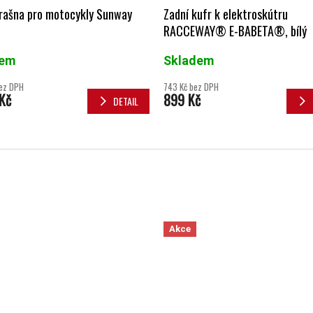
brašna pro motocykly Sunway
Zadní kufr k elektroskútru
RACCEWAY® E-BABETA®, bílý
dem
Skladem
bez DPH
743 Kč bez DPH
Kč
899 Kč
DETAIL
Akce