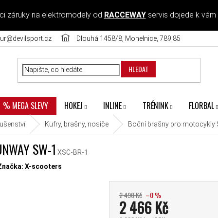
ci záruky na elektromodely od
RACCEWAY
servis dojede k vám
ur@devilsport.cz
Dlouhá 1458/8, Mohelnice, 789 85
HLEDAT
HOKEJ
INLINE
TRÉNINK
FLORBAL
% MEGA SLEVY
lušenství
Kufry, brašny, nosiče
Boční brašny pro motocykly
UNWAY SW-1
XSC-BR-1
diček.
Značka:
X-scooters
2 490 Kč
–0 %
2 466 Kč