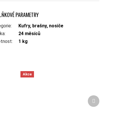
LŇKOVÉ PARAMETRY
gorie
:
Kufry, brašny, nosiče
uka
:
24 měsíců
tnost
:
1 kg
Akce
Další produkt