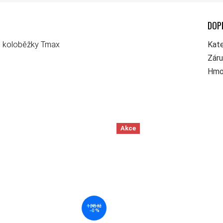
DOP
o koloběžky Tmax
Kate
Zár
Hmo
Akce
1 245 Kč
–0 %