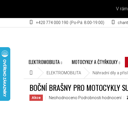
Přejít na obsah
V rám
+420 774 000 190
chant
ELEKTROMOBILITA
MOTOCYKLY A ČTYŘKOLKY
Domů
ELEKTROMOBILITA
Náhradní díly a přís
BOČNÍ BRAŠNY PRO MOTOCYKLY S
Průměrné hodnocení produktu je 0,0 z 5 hvěz
Neohodnoceno
Podrobnosti hodnocení
Akce