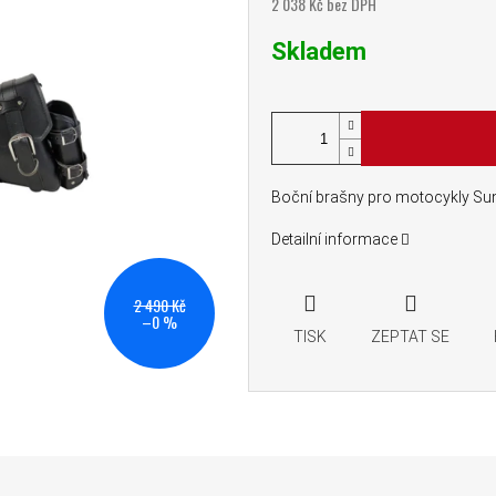
2 038 Kč bez DPH
Měrná cena:
Skladem
Boční brašny pro motocykly S
Detailní informace
2 490 Kč
–0 %
TISK
ZEPTAT SE