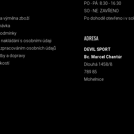
PO - PÁ: 8:30 - 16:30
SO - NE: ZAVŘENO
a výměna zboží
Po dohodě otevřeno i v sob
návka
podmínky
ADRESA
nakládání s osobními údaji
 zpracováním osobních údajů
DEVIL SPORT
tby a dopravy
Bc. Marcel Chantúr
kostí
Dlouhá 1458/8
789 85
Mohelnice