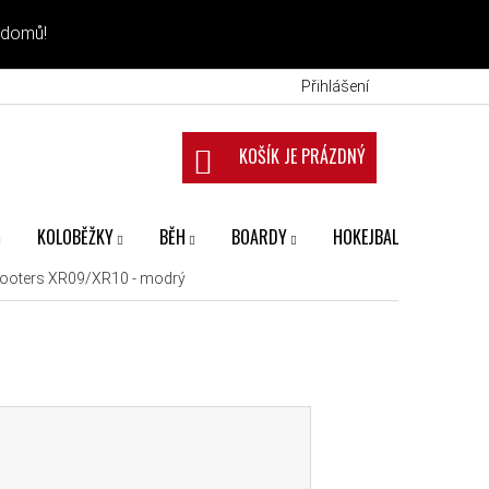
 domů!
Přihlášení
NÁKUPNÍ KOŠÍK
KOLOBĚŽKY
BĚH
BOARDY
HOKEJBAL
FANS
cooters XR09/XR10 - modrý