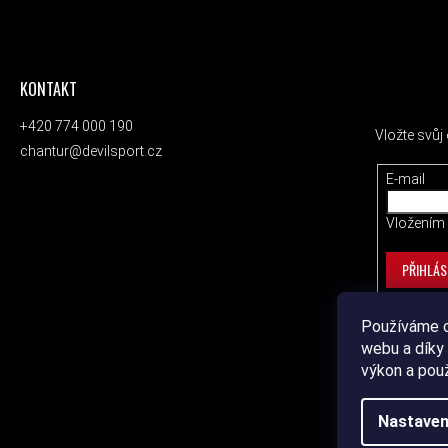
KONTAKT
ODEBÍRAT
+420 774 000 190
Vložte svů
chantur@devilsport.cz
E-mail
Vložením 
PŘIHLÁS
Používáme c
webu a díky 
výkon a pou
Nastaven
Copyrig