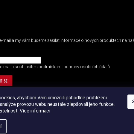
 NEWSLETTER
j e-mail a my vám budeme zasílat informace o nových produktech na n
e-mailu souhlasíte s
podmínkami ochrany osobních údajů
IT SE
ookies, abychom Vám umožnili pohodlné prohlížení
analýze provozu webu neustále zlepšovali jeho funkce,
žitelnost.
Více informací
í
ht 2026
DEVIL SPORT
. Všechna práva vyhrazena.