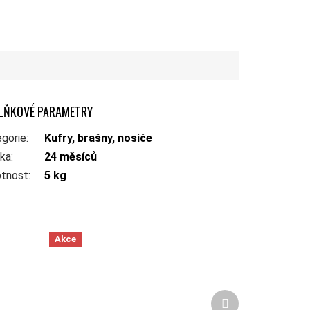
LŇKOVÉ PARAMETRY
gorie
:
Kufry, brašny, nosiče
uka
:
24 měsíců
tnost
:
5 kg
Akce
Další produkt