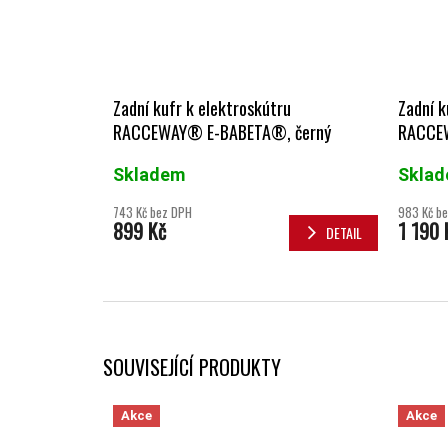
Zadní kufr k elektroskútru
Zadní k
RACCEWAY® E-BABETA®, černý
RACCEW
Skladem
Skla
743 Kč bez DPH
983 Kč b
899 Kč
1 190 
DETAIL
SOUVISEJÍCÍ PRODUKTY
Akce
Akce