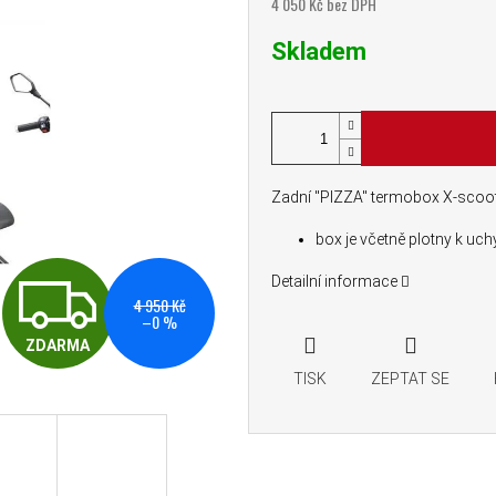
4 050 Kč bez DPH
Měrná cena:
Skladem
Zadní "PIZZA" termobox X-scoo
box je včetně plotny k uc
ZDARMA
Detailní informace
4 950 Kč
–0 %
ZDARMA
TISK
ZEPTAT SE