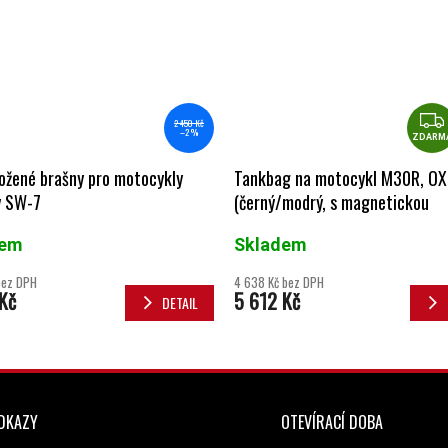
2 450 Kč
–2 %
ZDARM
ožené brašny pro motocykly
Tankbag na motocykl M30R, O
 SW-7
(černý/modrý, s magnetickou
základnou, objem 30 l)
dem
Skladem
bez DPH
4 638 Kč bez DPH
Kč
5 612 Kč
DETAIL
ODKAZY
OTEVÍRACÍ DOBA