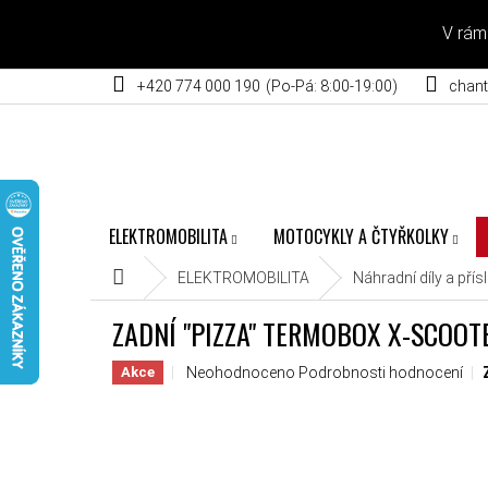
Přejít na obsah
V rám
+420 774 000 190
chant
ELEKTROMOBILITA
MOTOCYKLY A ČTYŘKOLKY
Domů
ELEKTROMOBILITA
Náhradní díly a přís
ZADNÍ "PIZZA" TERMOBOX X-SCOOT
Průměrné hodnocení produktu je 0,0 z 5 hvěz
Neohodnoceno
Podrobnosti hodnocení
Akce