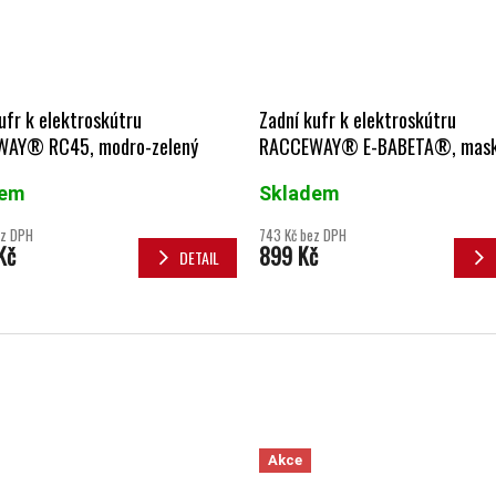
ufr k elektroskútru
Zadní kufr k elektroskútru
AY® RC45, modro-zelený
RACCEWAY® E-BABETA®, mas
zelený
dem
Skladem
ez DPH
743 Kč bez DPH
Kč
899 Kč
DETAIL
Akce