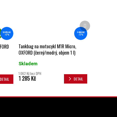
Další produkt
ZDARMA
1 366 Kč
5 970 Kč
–5 %
–6 %
A
Tankbag na motocykl M1R Micro,
XFORD
OXFORD (černý/modrý, objem 1 l)
Skladem
1 062 Kč bez DPH
1 285 Kč
DETAIL
DETAIL
INSTAGRAM