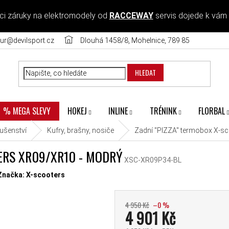
ci záruky na elektromodely od
RACCEWAY
servis dojede k vám
ur@devilsport.cz
Dlouhá 1458/8, Mohelnice, 789 85
HLEDAT
HOKEJ
INLINE
TRÉNINK
FLORBAL
% MEGA SLEVY
lušenství
Kufry, brašny, nosiče
Zadní "PIZZA" termobox X-s
ERS XR09/XR10 - MODRÝ
XSC-XR09P34-BL
diček.
Značka:
X-scooters
4 950 Kč
–0 %
4 901 Kč