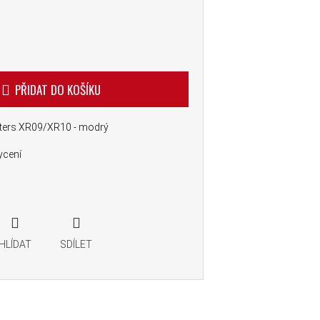
PŘIDAT DO KOŠÍKU
ters XR09/XR10 - modrý
hycení
HLÍDAT
SDÍLET