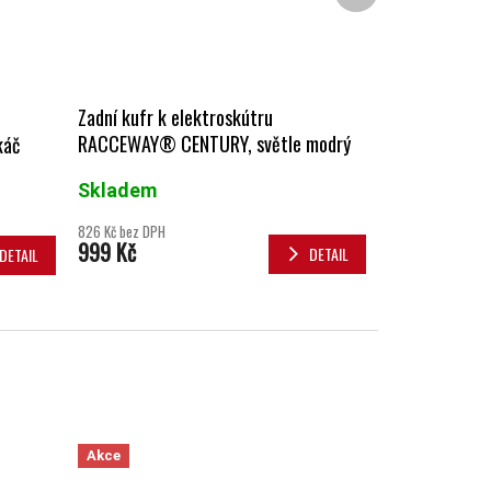
Zadní kufr k elektroskútru
RACCEWAY® CENTURY, světle modrý
káč
Skladem
826 Kč bez DPH
999 Kč
DETAIL
DETAIL
Akce