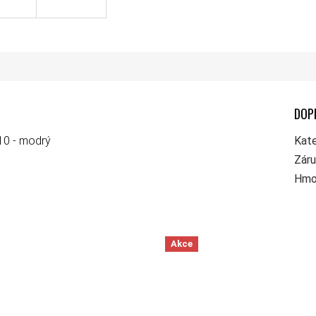
DOP
10 - modrý
Kate
Zár
Hmo
Akce