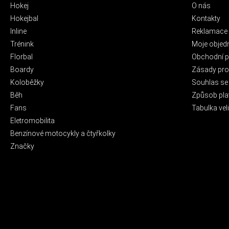
Hokej
O nás
Hokejbal
Kontakty
Inline
Reklamace 
Trénink
Moje objed
Florbal
Obchodní 
Boardy
Zásady pro 
Koloběžky
Souhlas se
Běh
Způsob pla
Fans
Tabulka veli
Eletromobilita
Benzínové motocykly a čtyřkolky
Značky