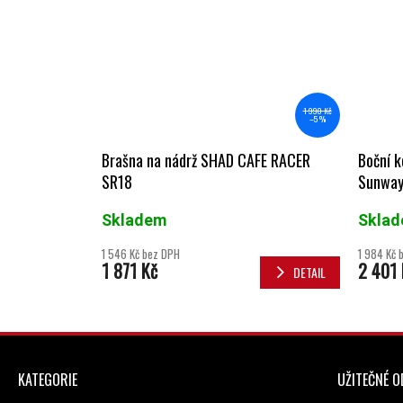
1 990 Kč
–5 %
Brašna na nádrž SHAD CAFE RACER
Boční k
SR18
Sunway
Skladem
Skla
1 546 Kč bez DPH
1 984 Kč 
1 871 Kč
2 401 
DETAIL
ZÁPATÍ
KATEGORIE
UŽITEČNÉ 