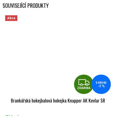
SOUVISEJÍCÍ PRODUKTY
Akce
ZDA
5 999 Kč
–8 %
ZDARMA
Brankářská hokejbalová hokejka Knapper AK Kevlar SR