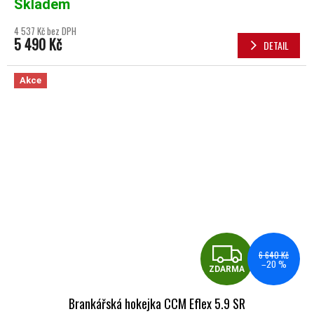
Skladem
4 537 Kč bez DPH
5 490 Kč
DETAIL
Akce
ZDA
6 640 Kč
–20 %
ZDARMA
Brankářská hokejka CCM Eflex 5.9 SR