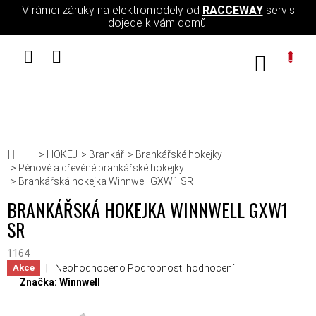
Přejít na obsah
V rámci záruky na elektromodely od
RACCEWAY
servis
dojede k vám domů!
NÁKUPN
Domů
HOKEJ
Brankář
Brankářské hokejky
Pěnové a dřevěné brankářské hokejky
Brankářská hokejka Winnwell GXW1 SR
BRANKÁŘSKÁ HOKEJKA WINNWELL GXW1
SR
1164
Průměrné hodnocení produktu je 0,0 z 5 hvězdiček.
Neohodnoceno
Podrobnosti hodnocení
Akce
Značka:
Winnwell