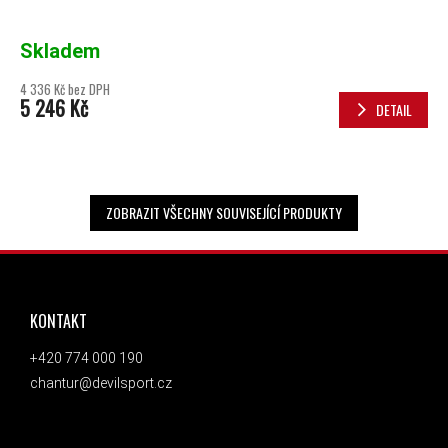
Skladem
4 336 Kč bez DPH
5 246 Kč
DETAIL
ZOBRAZIT VŠECHNY SOUVISEJÍCÍ PRODUKTY
ZÁPATÍ
KONTAKT
+420 774 000 190
chantur@devilsport.cz