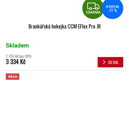
ZDA
4 220 Kč
–21 %
ZDARMA
Brankářská hokejka CCM EFlex Pro JR
Skladem
2 755 Kč bez DPH
3 334 Kč
DETAIL
Akce