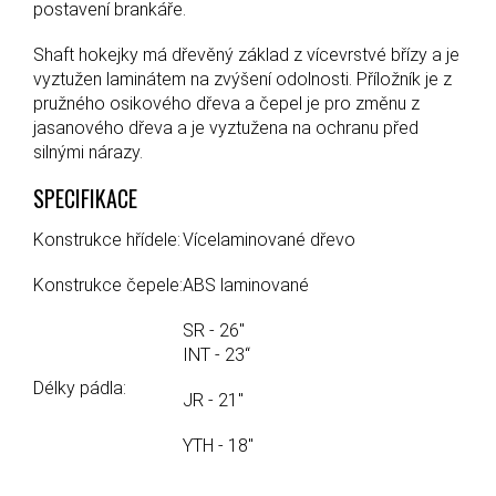
postavení brankáře.
Shaft hokejky má dřevěný základ z vícevrstvé břízy a je
vyztužen laminátem na zvýšení odolnosti. Příložník je z
pružného osikového dřeva a čepel je pro změnu z
jasanového dřeva a je vyztužena na ochranu před
silnými nárazy.
SPECIFIKACE
Konstrukce hřídele:
Vícelaminované dřevo
Konstrukce čepele:
ABS laminované
SR - 26"
INT - 23“
Délky pádla:
JR - 21"
YTH - 18"