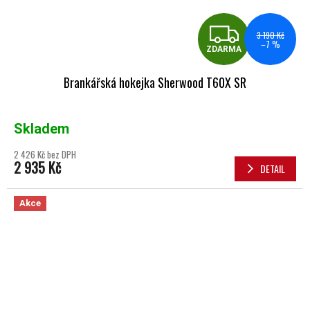
ZDA
3 190 Kč
–7 %
ZDARMA
Brankářská hokejka Sherwood T60X SR
Skladem
2 426 Kč bez DPH
2 935 Kč
DETAIL
Akce