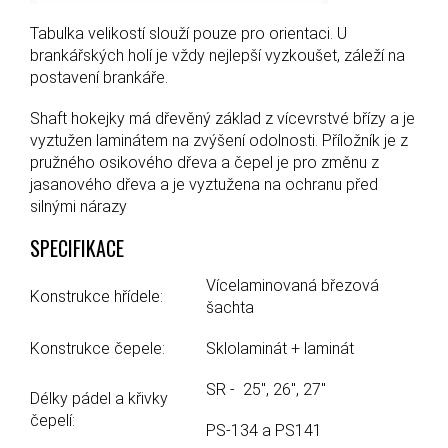
Tabulka velikostí slouží pouze pro orientaci. U
brankářských holí je vždy nejlepší vyzkoušet, záleží na
postavení brankáře.
Shaft hokejky má dřevěný základ z vícevrstvé břízy a je
vyztužen laminátem na zvýšení odolnosti. Příložník je z
pružného osikového dřeva a čepel je pro změnu z
jasanového dřeva a je vyztužena na ochranu před
silnými nárazy
SPECIFIKACE
Vícelaminovaná březová
Konstrukce hřídele:
šachta
Konstrukce čepele:
Sklolaminát + laminát
SR - 25", 26", 27"
Délky pádel a křivky
čepelí:
PS-134 a PS141