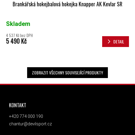
Brankářská hokejbalová hokejka Knapper AK Kevlar SR
Skladem
4 537 Kč bez DPH
5 490 Kč
DETAIL
ZOBRAZIT VŠECHNY SOUVISEJÍCÍ PRODUKTY
ZÁPATÍ
KONTAKT
+420 774 000 190
chantur@devilsport.cz