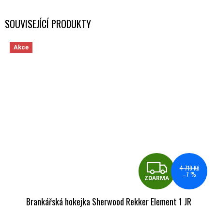
SOUVISEJÍCÍ PRODUKTY
Akce
ZDA
4 719 Kč
–7 %
ZDARMA
Brankářská hokejka Sherwood Rekker Element 1 JR