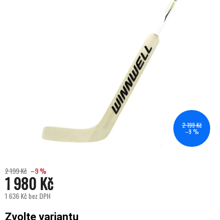
2 199 Kč
–9 %
2 199 Kč
–9 %
1 980 Kč
1 636 Kč bez DPH
Měrná cena:
Zvolte variantu