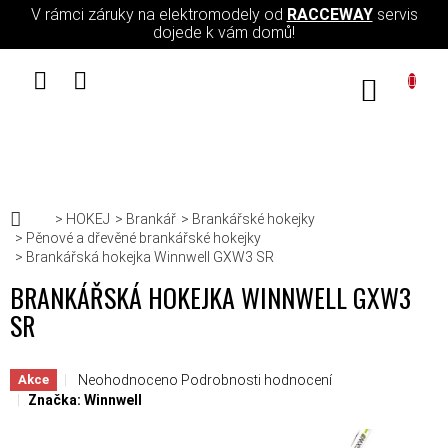
Přejít na obsah
V rámci záruky na elektromodely od
RACCEWAY
servis
dojede k vám domů!
NÁKUPN
Domů
HOKEJ
Brankář
Brankářské hokejky
Pěnové a dřevěné brankářské hokejky
Brankářská hokejka Winnwell GXW3 SR
BRANKÁŘSKÁ HOKEJKA WINNWELL GXW3
SR
Průměrné hodnocení produktu je 0,0 z 5 hvězdiček.
Neohodnoceno
Podrobnosti hodnocení
Akce
Značka:
Winnwell