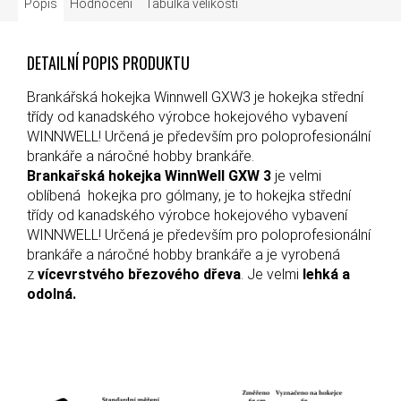
Popis
Hodnocení
Tabulka velikostí
DETAILNÍ POPIS PRODUKTU
Brankářská hokejka Winnwell GXW3 je hokejka střední
třídy od kanadského výrobce hokejového vybavení
WINNWELL! Určená je především pro poloprofesionální
brankáře a náročné hobby brankáře.
Brankařská hokejka WinnWell GXW 3
je velmi
oblíbená hokejka pro gólmany, je to hokejka střední
třídy od kanadského výrobce hokejového vybavení
WINNWELL! Určená je především pro poloprofesionální
brankáře a náročné hobby brankáře a je vyrobená
z
vícevrstvého březového dřeva
. Je velmi
lehká a
odolná.