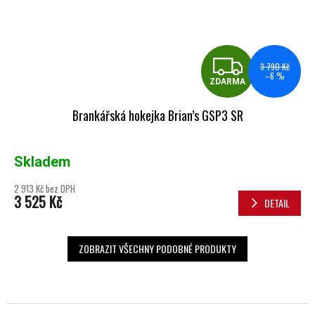
ZDA
3 790 Kč
–6 %
ZDARMA
Brankářská hokejka Brian’s GSP3 SR
Skladem
2 913 Kč bez DPH
3 525 Kč
DETAIL
ZOBRAZIT VŠECHNY PODOBNÉ PRODUKTY