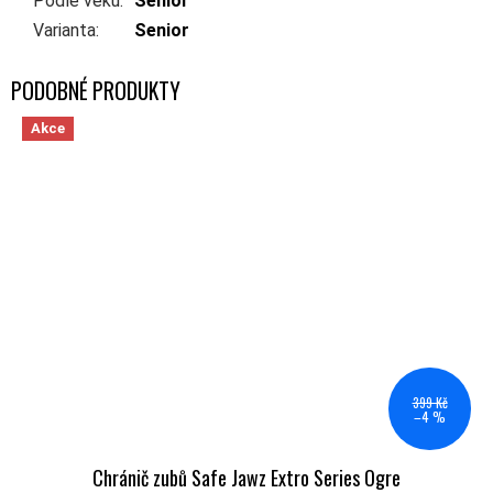
Podle věku
:
Senior
Varianta
:
Senior
Akce
399 Kč
–4 %
Chránič zubů Safe Jawz Extro Series Ogre