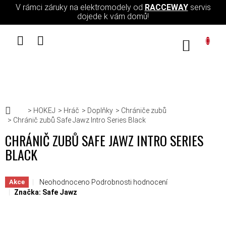
Přejít na obsah
V rámci záruky na elektromodely od
RACCEWAY
servis
dojede k vám domů!
NÁKUPN
Domů
HOKEJ
Hráč
Doplňky
Chrániče zubů
Chránič zubů Safe Jawz Intro Series Black
CHRÁNIČ ZUBŮ SAFE JAWZ INTRO SERIES
BLACK
Průměrné hodnocení produktu je 0,0 z 5 hvězdiček.
Neohodnoceno
Podrobnosti hodnocení
Akce
Značka:
Safe Jawz