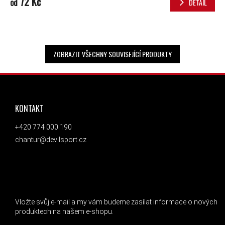
72 Kč
od
DETAIL
ZOBRAZIT VŠECHNY SOUVISEJÍCÍ PRODUKTY
ZÁPATÍ
KONTAKT
+420 774 000 190
chantur@devilsport.cz
ODEBÍRAT NEWSLETTER
Vložte svůj e-mail a my vám budeme zasílat informace o nových
produktech na našem e-shopu.