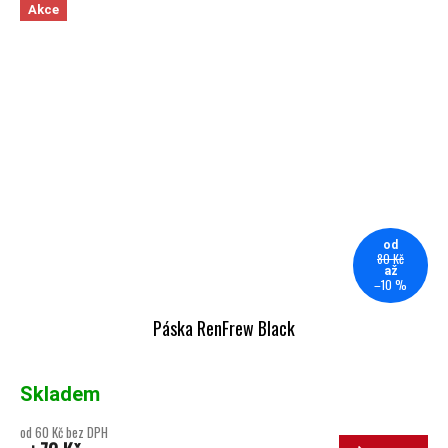
Akce
od
80 Kč
až
–10 %
Páska RenFrew Black
Skladem
od 60 Kč bez DPH