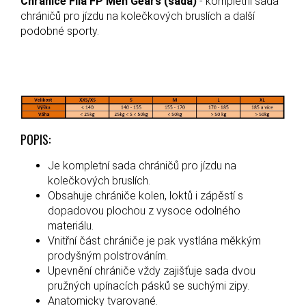
Chrániče Fila FP Men Gears (sada)
- kompletní sada
chráničů pro jízdu na kolečkových bruslích a další
podobné sporty.
POPIS:
Je kompletní sada chráničů pro jízdu na
kolečkových bruslích.
Obsahuje chrániče kolen, loktů i zápěstí s
dopadovou plochou z vysoce odolného
materiálu.
Vnitřní část chrániče je pak vystlána měkkým
prodyšným polstrováním.
Upevnění chrániče vždy zajišťuje sada dvou
pružných upínacích pásků se suchými zipy.
Anatomicky tvarované.