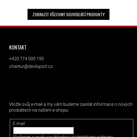
ZOBRAZIT VŠECHNY SOUVISEJÍCÍ PRODUKTY
ZÁPATÍ
KONTAKT
+420 774 000 190
chantur@devilsport.cz
ODEBÍRAT NEWSLETTER
Vložte svůj e-mail a my vám budeme zasílat informace o nových
produktech na našem e-shopu.
E-mail
Vložením e-mailu souhlasíte s
podmínkami ochrany