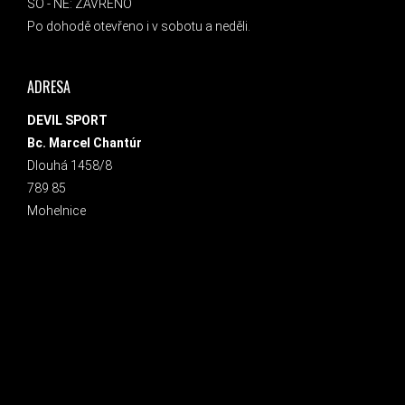
SO - NE: ZAVŘENO
Po dohodě otevřeno i v sobotu a neděli.
ADRESA
DEVIL SPORT
Bc. Marcel Chantúr
Dlouhá 1458/8
789 85
Mohelnice
INSTAGRAM