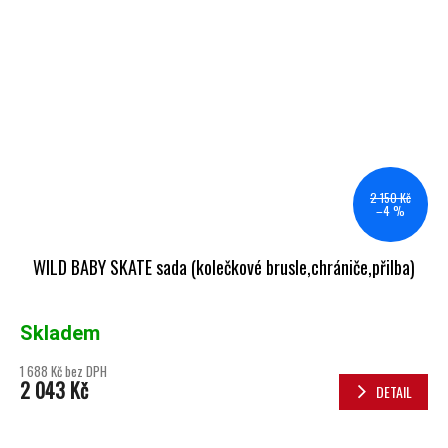
2 150 Kč
–4 %
WILD BABY SKATE sada (kolečkové brusle,chrániče,přilba)
Skladem
1 688 Kč bez DPH
2 043 Kč
DETAIL