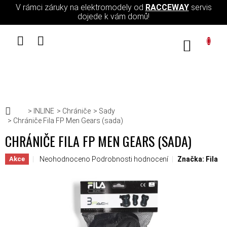
Přejít na obsah
V rámci záruky na elektromodely od
RACCEWAY
servis
dojede k vám domů!
NÁKUPN
Domů
INLINE
Chrániče
Sady
Chrániče Fila FP Men Gears (sada)
CHRÁNIČE FILA FP MEN GEARS (SADA)
Průměrné hodnocení produktu je 0,0 z 5 hvězdiček.
Neohodnoceno
Podrobnosti hodnocení
Značka:
Fila
Akce