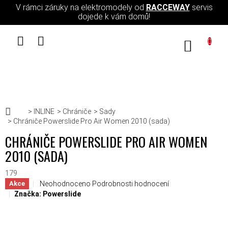
Přejít na obsah
V rámci záruky na elektromodely od
RACCEWAY
servis
dojede k vám domů!
NÁKUPN
Domů
INLINE
Chrániče
Sady
Chrániče Powerslide Pro Air Women 2010 (sada)
CHRÁNIČE POWERSLIDE PRO AIR WOMEN
2010 (SADA)
179
Průměrné hodnocení produktu je 0,0 z 5 hvězdiček.
Neohodnoceno
Podrobnosti hodnocení
Akce
Značka:
Powerslide