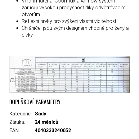
Vnitřní materiál Cool max a Air-flow-systém
zaručují vysokou prodyšnost díky odvětrávacím
otvorům.
Reflexní prvky pro zvýšení vlastní viditelnosti.
Chrániče jsou svým designem vhodné pro ženy a
dívky.
DOPLŇKOVÉ PARAMETRY
Kategorie
:
Sady
Záruka
:
24 měsíců
EAN
:
4040333240052