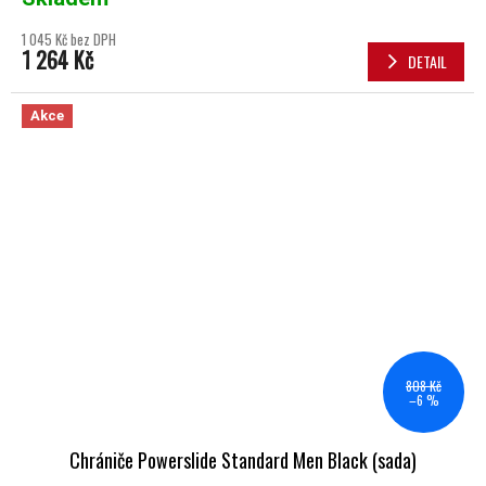
1 045 Kč bez DPH
1 264 Kč
DETAIL
Akce
808 Kč
–6 %
Chrániče Powerslide Standard Men Black (sada)