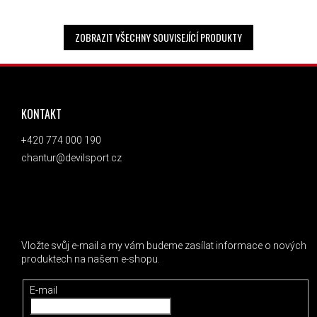
ZOBRAZIT VŠECHNY SOUVISEJÍCÍ PRODUKTY
ZÁPATÍ
KONTAKT
+420 774 000 190
chantur@devilsport.cz
ODEBÍRAT NEWSLETTER
Vložte svůj e-mail a my vám budeme zasílat informace o nových
produktech na našem e-shopu.
E-mail