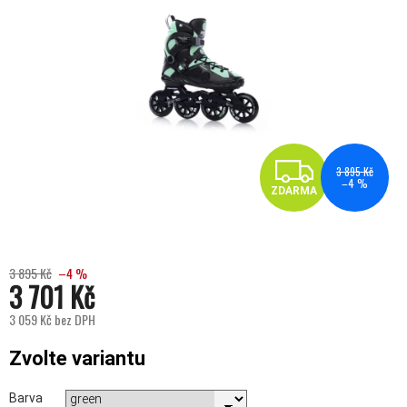
ZDA
3 895 Kč
–4 %
ZDARMA
3 895 Kč
–4 %
3 701 Kč
3 059 Kč bez DPH
Měrná cena:
Zvolte variantu
Barva