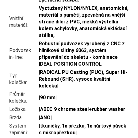
Vyztužený NYLON/NYLEX, anatomická,
materiál s pamětí, zpevněná na vnější
Vnitřní
straně dílci z PVC, měkká výstelka
materiál
:
kolem achylovky, anatomická vkládací
stélka,
Robustní podvozek vyrobený z CNC z
Podvozek
hliníkové slitiny 6063, systém
in-line
:
připevnění do skeletu - kombinace
IDEAL POSITION CONTROL
|RADICAL PU Casting (PUC), Super Hi-
Typ
Rebound (SHR), vysoce kvalitní
kolečka
:
kolečka|
Průměr
|90 mm|
kolečka
:
Ložiska
:
|ABEC 9 chrome steel+rubber washer|
Brzda
:
|ANO|
Systém
|tkaničky, 1x přezka, 1x nártový pásek
zapínání
:
s mikropřezkou|