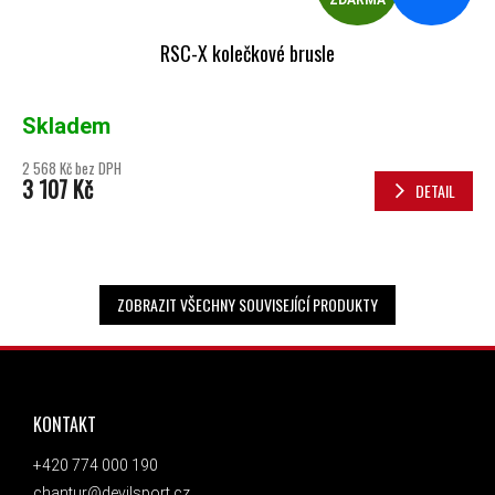
RSC-X kolečkové brusle
Skladem
2 568 Kč bez DPH
3 107 Kč
DETAIL
ZOBRAZIT VŠECHNY SOUVISEJÍCÍ PRODUKTY
ZÁPATÍ
KONTAKT
+420 774 000 190
chantur@devilsport.cz