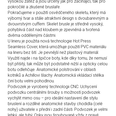
vysokou zátěž a jsou určeny jak pro začínající, tak pro
pokročilé a zkušené bruslaře.
Pokračujeme v použití osvědčeného skeletu, který má
výborný tvar a stále atraktivní design s dvoubarevným a
dvouvrstvým cuffem. Skelet brusle je středně vysoký,
pohyblivá část nad kloubem je zpevněná a tvořená
dvěma oddělenými částmi.
U lineru je použita nová technologie Hot Press
Seamless Cover, která umožňuje použití PVC materiálu
na lineru bez šití. Je pevnější než plastový materiál.
Využití najde i na špičce boty, kde díky tomu, že nemusí
být přišitý, tak může být podstatně nižší a opticky celou
botu odlehčuje. Anatomické polstrování v oblasti
kotníků a Achillovi šlachy. Anatomická vkládací stélka
činí botu velmi pohodlnou.
Podvozek je vyrobený technologii CNC. Uchycení
podvozku centrálními šrouby s možností podvozek
vychýlit mimo osu – pro ideální nastavení dle stylu
bruslení a rozdílné anatomické stavby chodidla (celé
nohy) uživatele v přední i zadní části. Podvozek je velmi
lehký, ale tuhý. Osky jsou šroubované vždy z pravé