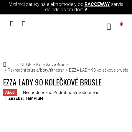
Přejít na obsah
V rámci záruky na elektromodely od
RACCEWAY
servis
dojede k vám domů!
NÁKUPN
Domů
INLINE
Kolečkové Brusle
Rekreační brusle/boty/fitness/
EZZA LADY 90 kolečkové brusle
EZZA LADY 90 KOLEČKOVÉ BRUSLE
Průměrné hodnocení produktu je 0,0 z 5 hvězdiček.
Neohodnoceno
Podrobnosti hodnocení
Akce
Značka:
TEMPISH