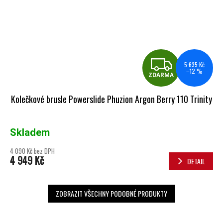
ZDA
5 635 Kč
–12 %
ZDARMA
Kolečkové brusle Powerslide Phuzion Argon Berry 110 Trinity
Skladem
4 090 Kč bez DPH
4 949 Kč
DETAIL
ZOBRAZIT VŠECHNY PODOBNÉ PRODUKTY