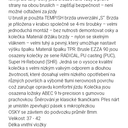
strany na obou bruslích – zajišťují bezpečnost – není
možné odtažení za jízdy.
U bruslí je použita TEMPISH brzda univerzální „S“. Brzda
je přiložena v krabici společně se 4-mi šroubky – velmi
jednoduchá montáž – bez nutnosti demontovat osky a
kolečka. Materiál držáku brzdy – nylon se skelným
vláknem – velmi tuhý a pevný, který umožňuje nastavit
výšku špalku. Materiál špalku TPR. Brusle EZZA 90 jsou
osazeny kolečky ze serie RADICAL, PU casting (PUC),
Super Hi-Rebound (SHR). Jedná se o vysoce kvalitní
kolečka s velmi nízkým valivým odporem a dlouhou
životností, které dosahují velmi nízkého opotřebení na
různých površích a výborně tlumí nerovnosti povrchu
což zaručuje opravdu komfortní jízdu. Kolečka jsou
osazena ložisky ABEC 9 hi-precision s gumovou
prachovkou. Šněrování je klasické tkaničkami. Přes nárt
je umístěn zpevňující pásek s mikropřezkou.
OSKY se závitem do podvozku průměr 8mm.
Velikost: 37 - 42
Délka vnitřní vložky: