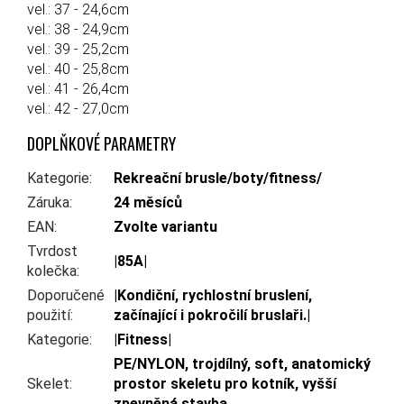
vel.: 37 - 24,6cm
vel.: 38 - 24,9cm
vel.: 39 - 25,2cm
vel.: 40 - 25,8cm
vel.: 41 - 26,4cm
vel.: 42 - 27,0cm
DOPLŇKOVÉ PARAMETRY
Kategorie
:
Rekreační brusle/boty/fitness/
Záruka
:
24 měsíců
EAN
:
Zvolte variantu
Tvrdost
|85A|
kolečka
:
Doporučené
|Kondiční, rychlostní bruslení,
použití
:
začínající i pokročilí bruslaři.|
Kategorie
:
|Fitness|
PE/NYLON, trojdílný, soft, anatomický
Skelet
:
prostor skeletu pro kotník, vyšší
zpevněná stavba.