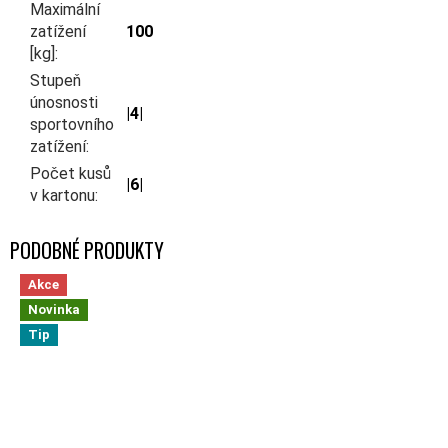
Maximální
zatížení
100
[kg]
:
Stupeň
únosnosti
|4|
sportovního
zatížení
:
Počet kusů
|6|
v kartonu
:
Akce
Novinka
Tip