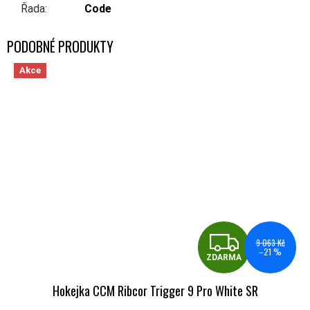
Řada
:
Code
Akce
ZDA
9 063 Kč
–21 %
ZDARMA
Hokejka CCM Ribcor Trigger 9 Pro White SR