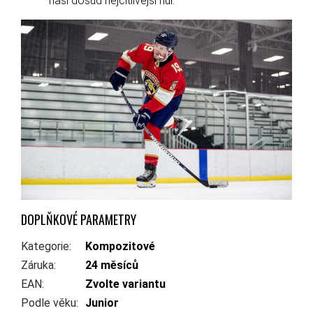
naši dosud nejcitlivější hůl.
DOPLŇKOVÉ PARAMETRY
Kategorie
:
Kompozitové
Záruka
:
24 měsíců
EAN
:
Zvolte variantu
Podle věku
:
Junior