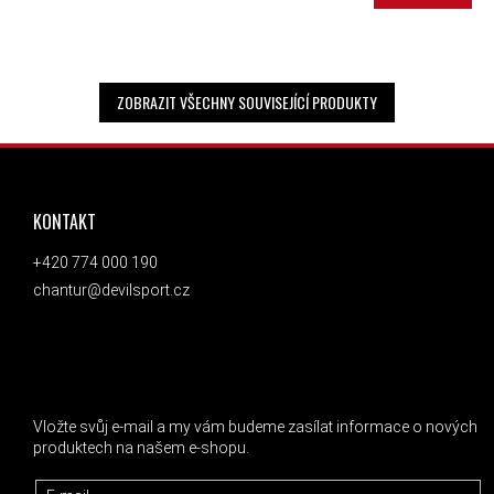
ZOBRAZIT VŠECHNY SOUVISEJÍCÍ PRODUKTY
ZÁPATÍ
KONTAKT
+420 774 000 190
chantur@devilsport.cz
ODEBÍRAT NEWSLETTER
Vložte svůj e-mail a my vám budeme zasílat informace o nových
produktech na našem e-shopu.