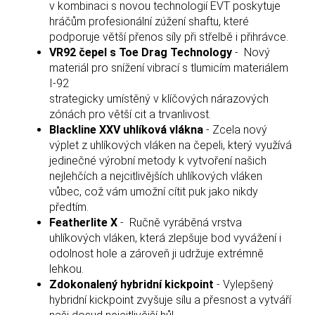
v kombinaci s novou technologií EVT poskytuje
hráčům profesionální zúžení shaftu, které
podporuje větší přenos síly při střelbě i přihrávce.
VR92 čepel s Toe Drag Technology
- Nový
materiál pro snížení vibrací s tlumicím materiálem
I-92
strategicky umístěný v klíčových nárazových
zónách pro větší cit a trvanlivost.
Blackline XXV uhlíková vlákna
- Zcela nový
výplet z uhlíkových vláken na čepeli, který využívá
jedinečné výrobní metody k vytvoření našich
nejlehčích a nejcitlivějších uhlíkových vláken
vůbec, což vám umožní cítit puk jako nikdy
předtím.
Featherlite X
- Ručně vyráběná vrstva
uhlíkových vláken, která zlepšuje bod vyvážení i
odolnost hole a zároveň ji udržuje extrémně
lehkou.
Zdokonalený hybridní kickpoint
- Vylepšený
hybridní kickpoint zvyšuje sílu a přesnost a vytváří