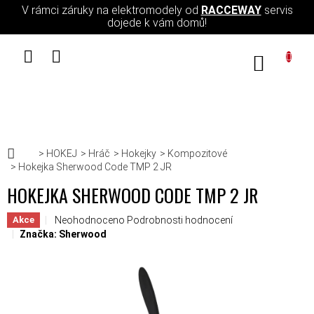
Přejít na obsah
V rámci záruky na elektromodely od
RACCEWAY
servis
dojede k vám domů!
NÁKUPN
Domů
HOKEJ
Hráč
Hokejky
Kompozitové
Hokejka Sherwood Code TMP 2 JR
HOKEJKA SHERWOOD CODE TMP 2 JR
Průměrné hodnocení produktu je 0,0 z 5 hvězdiček.
Neohodnoceno
Podrobnosti hodnocení
Akce
Značka:
Sherwood