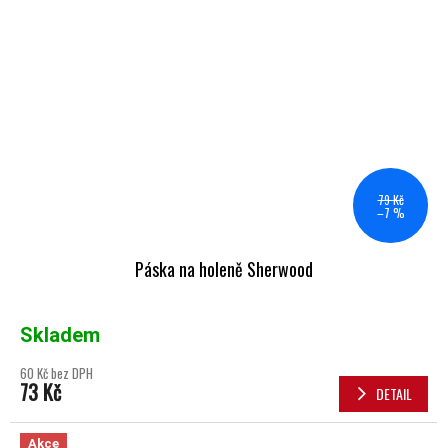
79 Kč
–7 %
Páska na holeně Sherwood
Skladem
60 Kč bez DPH
73 Kč
DETAIL
Akce