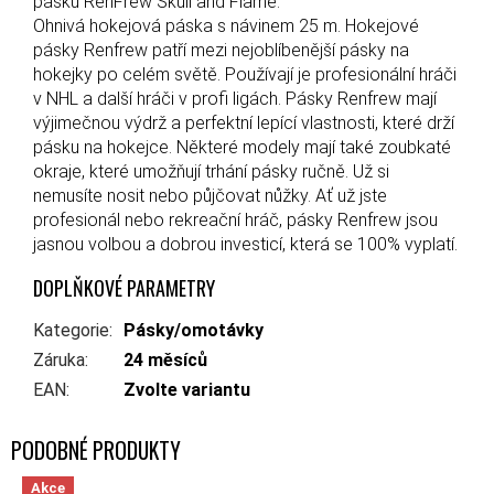
pásku RenFrew Skull and Flame.
Ohnivá hokejová páska s návinem 25 m. Hokejové
pásky Renfrew patří mezi nejoblíbenější pásky na
hokejky po celém světě. Používají je profesionální hráči
v NHL a další hráči v profi ligách. Pásky Renfrew mají
výjimečnou výdrž a perfektní lepící vlastnosti, které drží
pásku na hokejce. Některé modely mají také zoubkaté
okraje, které umožňují trhání pásky ručně. Už si
nemusíte nosit nebo půjčovat nůžky. Ať už jste
profesionál nebo rekreační hráč, pásky Renfrew jsou
jasnou volbou a dobrou investicí, která se 100% vyplatí.
DOPLŇKOVÉ PARAMETRY
Kategorie
:
Pásky/omotávky
Záruka
:
24 měsíců
EAN
:
Zvolte variantu
Akce