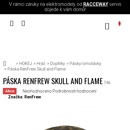
Přejít na obsah
V rámci záruky na elektromodely od
RACCEWAY
servis
dojede k vám domů!
NÁKUPN
Domů
HOKEJ
Hráč
Doplňky
Pásky/omotávky
Páska RenFrew Skull and Flame
PÁSKA RENFREW SKULL AND FLAME
746
Průměrné hodnocení produktu je 0,0 z 5 hvězdiček.
Neohodnoceno
Podrobnosti hodnocení
Akce
Značka:
RenFrew