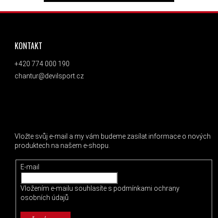
ZÁPATÍ
KONTAKT
+420 774 000 190
chantur@devilsport.cz
ODEBÍRAT NEWSLETTER
Vložte svůj e-mail a my vám budeme zasílat informace o nových
produktech na našem e-shopu.
E-mail
Vložením e-mailu souhlasíte s
podmínkami ochrany
osobních údajů