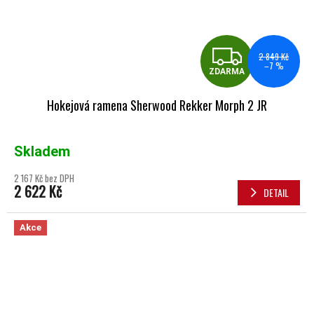
ZDA
2 849 Kč
–7 %
ZDARMA
Hokejová ramena Sherwood Rekker Morph 2 JR
Skladem
2 167 Kč bez DPH
2 622 Kč
DETAIL
Akce