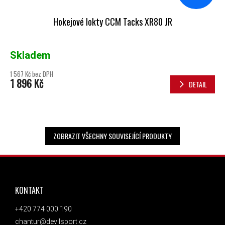
Hokejové lokty CCM Tacks XR80 JR
Skladem
1 567 Kč bez DPH
1 896 Kč
DETAIL
ZOBRAZIT VŠECHNY SOUVISEJÍCÍ PRODUKTY
ZÁPATÍ
KONTAKT
+420 774 000 190
chantur@devilsport.cz