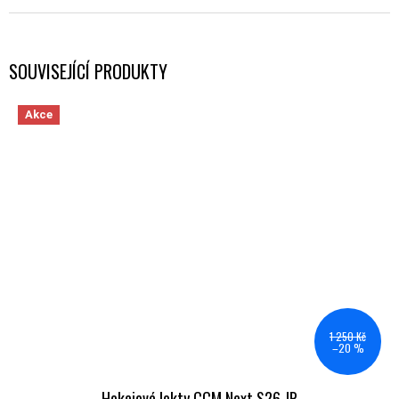
SOUVISEJÍCÍ PRODUKTY
Akce
1 250 Kč
–20 %
Hokejové lokty CCM Next S26 JR