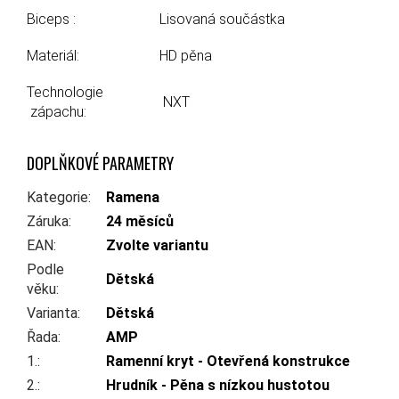
Biceps :
Lisovaná součástka
Materiál:
HD pěna
Technologie
NXT
zápachu:
DOPLŇKOVÉ PARAMETRY
Kategorie
:
Ramena
Záruka
:
24 měsíců
EAN
:
Zvolte variantu
Podle
Dětská
věku
:
Varianta
:
Dětská
Řada
:
AMP
1.
:
Ramenní kryt - Otevřená konstrukce
2.
:
Hrudník - Pěna s nízkou hustotou