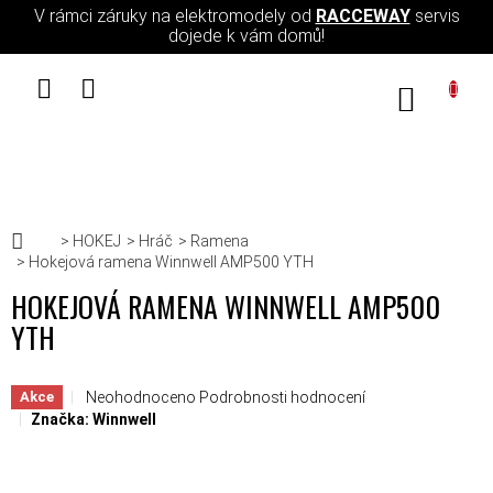
Přejít na obsah
V rámci záruky na elektromodely od
RACCEWAY
servis
dojede k vám domů!
NÁKUPN
Domů
HOKEJ
Hráč
Ramena
Hokejová ramena Winnwell AMP500 YTH
HOKEJOVÁ RAMENA WINNWELL AMP500
YTH
Průměrné hodnocení produktu je 0,0 z 5 hvězdiček.
Neohodnoceno
Podrobnosti hodnocení
Akce
Značka:
Winnwell