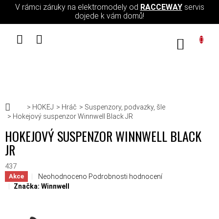
Přejít na obsah
V rámci záruky na elektromodely od
RACCEWAY
servis
dojede k vám domů!
NÁKUPN
Domů
HOKEJ
Hráč
Suspenzory, podvazky, šle
Hokejový suspenzor Winnwell Black JR
HOKEJOVÝ SUSPENZOR WINNWELL BLACK
JR
437
Průměrné hodnocení produktu je 0,0 z 5 hvězdiček.
Neohodnoceno
Podrobnosti hodnocení
Akce
Značka:
Winnwell