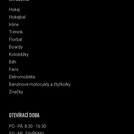
Hokej
Hokejbal
Inline
Trénink
Florbal
Boardy
Koloběžky
Běh
Fans
Eletromobilita
Benzínové motocykly a čtyřkolky
Značky
OTEVÍRACÍ DOBA
PO - PÁ: 8:30 - 16:30
SO - NE: ZAVŘENO