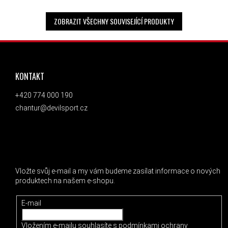
ZOBRAZIT VŠECHNY SOUVISEJÍCÍ PRODUKTY
ZÁPATÍ
KONTAKT
+420 774 000 190
chantur@devilsport.cz
ODEBÍRAT NEWSLETTER
Vložte svůj e-mail a my vám budeme zasílat informace o nových
produktech na našem e-shopu.
E-mail
Vložením e-mailu souhlasíte s
podmínkami ochrany