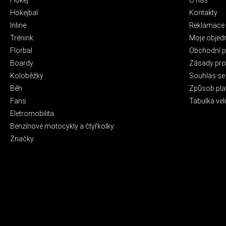
Hokejbal
Kontakty
Inline
Reklamace 
Trénink
Moje objed
Florbal
Obchodní 
Boardy
Zásady pro 
Koloběžky
Souhlas se
Běh
Způsob pla
Fans
Tabulka veli
Eletromobilita
Benzínové motocykly a čtyřkolky
Značky