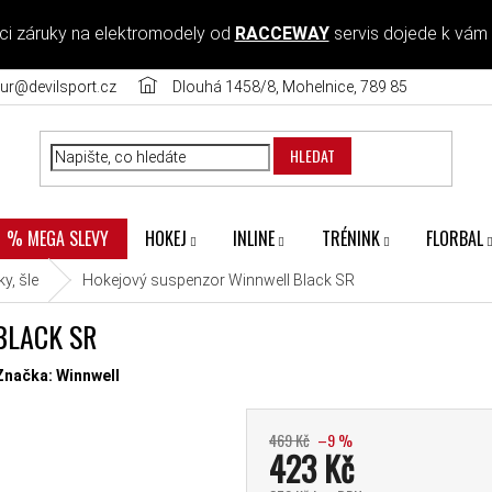
ci záruky na elektromodely od
RACCEWAY
servis dojede k vám
ur@devilsport.cz
Dlouhá 1458/8, Mohelnice, 789 85
HLEDAT
HOKEJ
INLINE
TRÉNINK
FLORBAL
% MEGA SLEVY
y, šle
Hokejový suspenzor Winnwell Black SR
BLACK SR
diček.
Značka:
Winnwell
469 Kč
–9 %
423 Kč