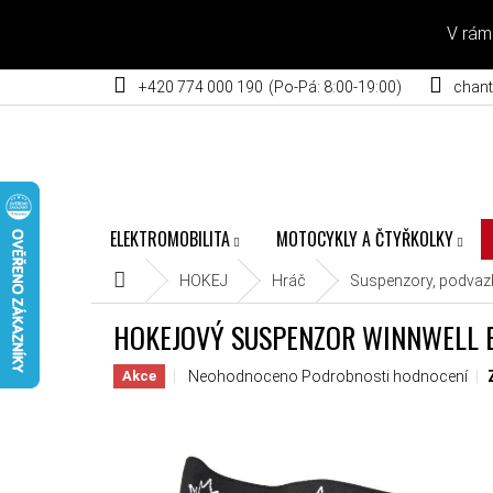
Přejít na obsah
V rám
+420 774 000 190
chant
ELEKTROMOBILITA
MOTOCYKLY A ČTYŘKOLKY
Domů
HOKEJ
Hráč
Suspenzory, podvazk
HOKEJOVÝ SUSPENZOR WINNWELL 
Průměrné hodnocení produktu je 0,0 z 5 hvěz
Neohodnoceno
Podrobnosti hodnocení
Akce