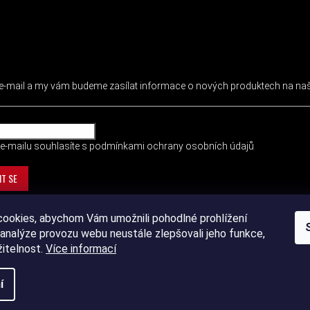
 NEWSLETTER
j e-mail a my vám budeme zasílat informace o nových produktech na n
e-mailu souhlasíte s
podmínkami ochrany osobních údajů
IT SE
ookies, abychom Vám umožnili pohodlné prohlížení
analýze provozu webu neustále zlepšovali jeho funkce,
žitelnost.
Více informací
í
ht 2026
DEVIL SPORT
. Všechna práva vyhrazena.