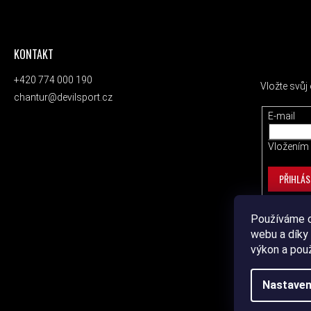
KONTAKT
ODEBÍRAT
+420 774 000 190
Vložte svů
chantur@devilsport.cz
E-mail
Vložením 
PŘIHLÁS
Používáme c
webu a díky 
výkon a pou
Nastaven
Copyrig