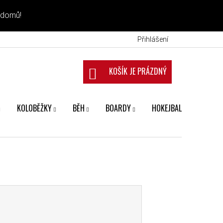
 domů!
Přihlášení
NÁKUPNÍ KOŠÍK
KOLOBĚŽKY
BĚH
BOARDY
HOKEJBAL
FANS