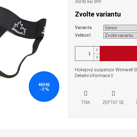
350 Kč bez DPH
Měrná cena:
Zvolte variantu
Varianta
Velikost
Hokejový suspenzor Winnwell S
Detailní informace
469 Kč
–9 %
TISK
ZEPTAT SE