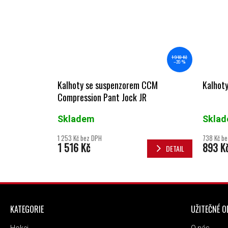
1 918 Kč
–20 %
Kalhoty se suspenzorem CCM
Kalhot
Compression Pant Jock JR
Skladem
Skla
1 253 Kč bez DPH
738 Kč b
1 516 Kč
893 K
DETAIL
ZÁPATÍ
KATEGORIE
UŽITEČNÉ 
Hokej
O nás