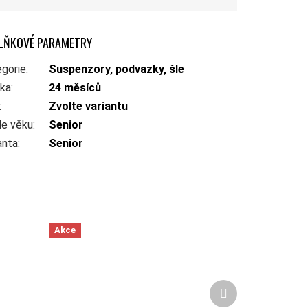
LŇKOVÉ PARAMETRY
gorie
:
Suspenzory, podvazky, šle
uka
:
24 měsíců
:
Zvolte variantu
le věku
:
Senior
anta
:
Senior
Akce
Další produkt