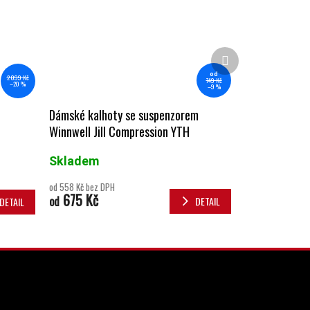
Další produkt
od
2 099 Kč
749 Kč
–20 %
–9 %
Dámské kalhoty se suspenzorem
Winnwell Jill Compression YTH
Skladem
od 558 Kč bez DPH
675 Kč
od
DETAIL
DETAIL
INSTAGRAM