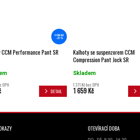
1 130 Kč
–20 %
y CCM Performance Pant SR
Kalhoty se suspenzorem CCM
Compression Pant Jock SR
dem
Skladem
ez DPH
1 371 Kč bez DPH
č
1 659 Kč
DETAIL
ODKAZY
OTEVÍRACÍ DOBA
PO - PÁ: 8:30 - 16:30