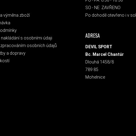
SO - NE: ZAVŘENO
a výměna zboží
Po dohodě otevřeno i v sob
návka
podmínky
ADRESA
nakládání s osobními údaji
 zpracováním osobních údajů
DEVIL SPORT
tby a dopravy
Bc. Marcel Chantúr
kostí
Dlouhá 1458/8
789 85
Mohelnice