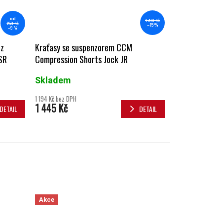
od
1 700 Kč
259 Kč
–15 %
–9 %
Kraťasy se suspenzorem CCM
ez
Compression Shorts Jock JR
 SR
Skladem
1 194 Kč bez DPH
1 445 Kč
DETAIL
DETAIL
Akce