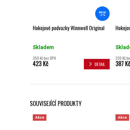
469 Kč
–9 %
Hokejové podvazky Winnwell Original
Hokejov
Skladem
Skla
350 Kč bez DPH
320 Kč b
423 Kč
387 K
DETAIL
SOUVISEJÍCÍ PRODUKTY
Akce
Akce