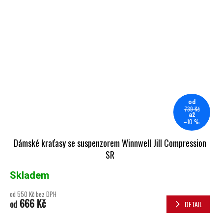
od
739 Kč
až
–10 %
Dámské kraťasy se suspenzorem Winnwell Jill Compression
SR
Skladem
od 550 Kč bez DPH
666 Kč
od
DETAIL