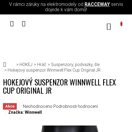
Přejít na obsah
V rámci záruky na elektromodely od
RACCEWAY
servis
dojede k vám domů!
NÁKUPN
Domů
HOKEJ
Hráč
Suspenzory, podvazky, šle
Hokejový suspenzor Winnwell Flex Cup Original JR
HOKEJOVÝ SUSPENZOR WINNWELL FLEX
CUP ORIGINAL JR
Průměrné hodnocení produktu je 0,0 z 5 hvězdiček.
Neohodnoceno
Podrobnosti hodnocení
Akce
Značka:
Winnwell