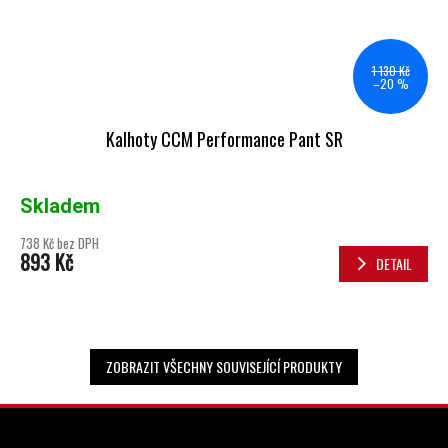
1 130 Kč
–20 %
Kalhoty CCM Performance Pant SR
Skladem
738 Kč bez DPH
893 Kč
DETAIL
ZOBRAZIT VŠECHNY SOUVISEJÍCÍ PRODUKTY
ZÁPATÍ