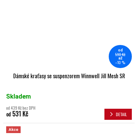
od
590 Kč
až
–10 %
Dámské kraťasy se suspenzorem Winnwell Jill Mesh SR
Skladem
od 439 Kč bez DPH
531 Kč
od
DETAIL
Akce