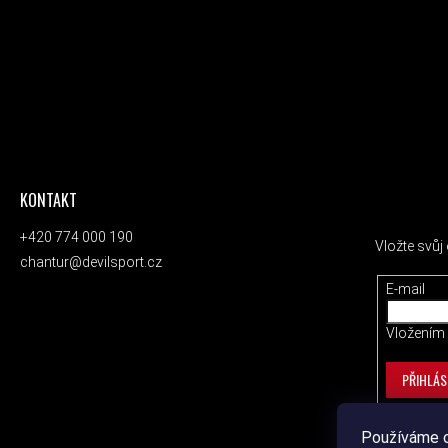
KONTAKT
ODEBÍRAT
+420 774 000 190
Vložte svů
chantur@devilsport.cz
E-mail
Vložením 
PŘIHLÁS
Používáme c