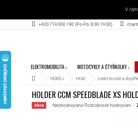
Přejít na obsah
V rám
+420 774 000 190
chant
ELEKTROMOBILITA
MOTOCYKLY A ČTYŘKOLKY
Domů
HOKEJ
Hráč
Lední brusle a doplň
HOLDER CCM SPEEDBLADE XS HOLD
Průměrné hodnocení produktu je 0,0 z 5 hvěz
Neohodnoceno
Podrobnosti hodnocení
Akce