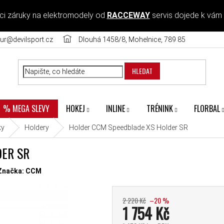
ci záruky na elektromodely od
RACCEWAY
servis dojede k vám
ur@devilsport.cz
Dlouhá 1458/8, Mohelnice, 789 85
HLEDAT
HOKEJ
INLINE
TRÉNINK
FLORBAL
% MEGA SLEVY
ky
Holdery
Holder CCM Speedblade XS Holder SR
ER SR
diček.
Značka:
CCM
2 220 Kč
–20 %
1 754 Kč