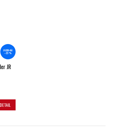
2 220 Kč
–20 %
er JR
DETAIL