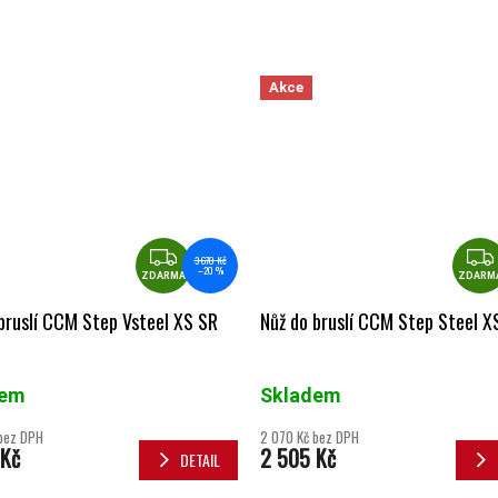
Akce
ZDARMA
3 670 Kč
–20 %
ZDARMA
ZDARM
bruslí CCM Step Vsteel XS SR
Nůž do bruslí CCM Step Steel X
dem
Skladem
bez DPH
2 070 Kč bez DPH
 Kč
2 505 Kč
DETAIL