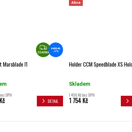
Akce
ZDARMA
4 499 Kč
–4 %
ZDARMA
 Marsblade I1
Holder CCM Speedblade XS Hold
dem
Skladem
 bez DPH
1 450 Kč bez DPH
Kč
1 754 Kč
DETAIL