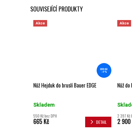
SOUVISEJÍCÍ PRODUKTY
Akce
Akce
699 Kč
–4 %
Nůž Hejduk do bruslí Bauer EDGE
Nůž do 
Skladem
Skla
550 Kč bez DPH
2 397 Kč 
665 Kč
2 900
DETAIL