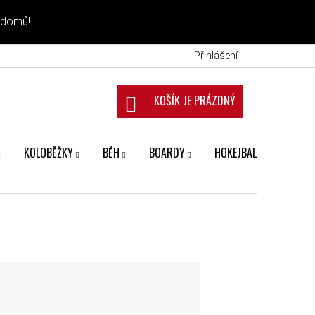
 domů!
Přihlášení
NÁKUPNÍ KOŠÍK
KOLOBĚŽKY
BĚH
BOARDY
HOKEJBAL
FANS