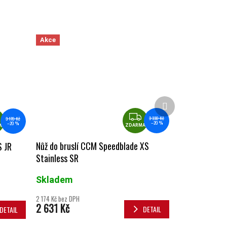
Akce
Další produkt
ZDARMA
ZDARMA
3 330 Kč
3 170 Kč
–20 %
–20 %
ZDARMA
A
Nůž do bruslí CCM Speedblade XS
S JR
Stainless SR
Skladem
2 174 Kč bez DPH
2 631 Kč
DETAIL
DETAIL