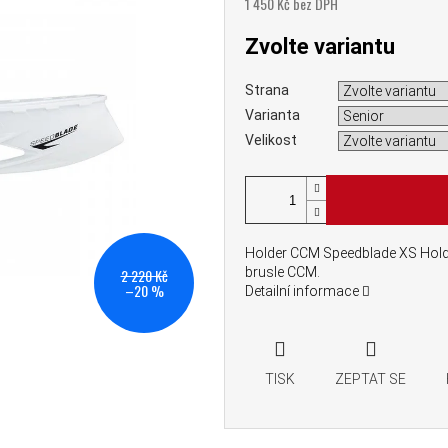
1 450 Kč bez DPH
Měrná cena:
Zvolte variantu
Strana
Varianta
Velikost
Holder CCM Speedblade XS Holde
brusle CCM.
2 220 Kč
–20 %
Detailní informace
TISK
ZEPTAT SE