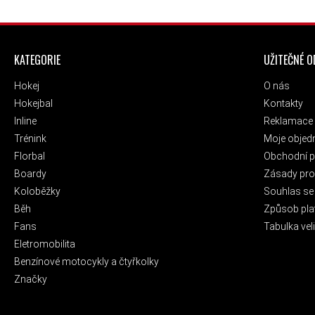
ZÁPATÍ
KATEGORIE
UŽITEČNÉ 
Hokej
O nás
Hokejbal
Kontakty
Inline
Reklamace 
Trénink
Moje objed
Florbal
Obchodní 
Boardy
Zásady pro 
Koloběžky
Souhlas se
Běh
Způsob pla
Fans
Tabulka veli
Eletromobilita
Benzínové motocykly a čtyřkolky
Značky