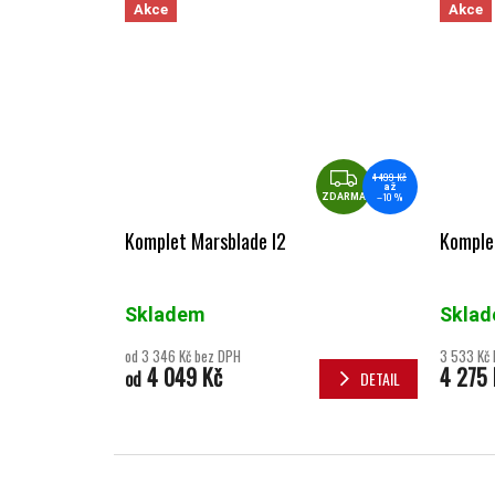
Akce
Akce
ZDARMA
4 499 Kč
až
–10 %
ZDARMA
Komplet Marsblade I2
Komplet
Skladem
Skla
od 3 346 Kč bez DPH
3 533 Kč
4 049 Kč
4 275 
od
DETAIL