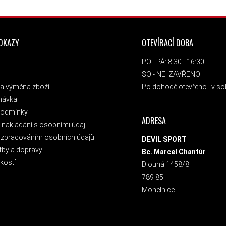
ODKAZY
OTEVÍRACÍ DOBA
PO - PÁ: 8:30 - 16:30
SO - NE: ZAVŘENO
a výměna zboží
Po dohodě otevřeno i v sob
návka
podmínky
ADRESA
nakládání s osobními údaji
 zpracováním osobních údajů
DEVIL SPORT
tby a dopravy
Bc. Marcel Chantúr
kostí
Dlouhá 1458/8
789 85
Mohelnice