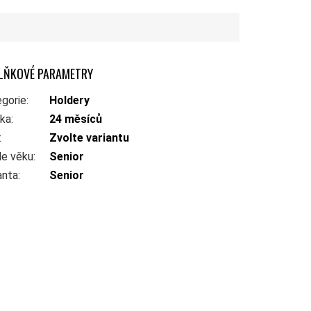
LŇKOVÉ PARAMETRY
gorie
:
Holdery
uka
:
24 měsíců
:
Zvolte variantu
le věku
:
Senior
anta
:
Senior