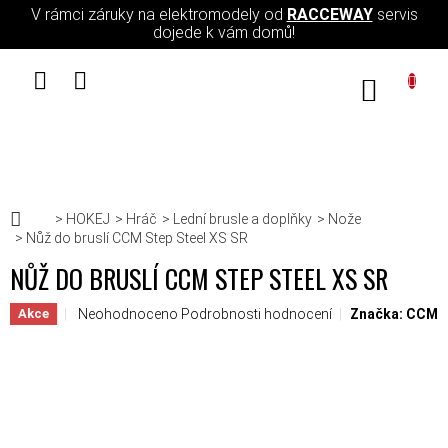
Přejít na obsah
V rámci záruky na elektromodely od
RACCEWAY
servis
dojede k vám domů!
NÁKUPN
Domů
HOKEJ
Hráč
Lední brusle a doplňky
Nože
Nůž do bruslí CCM Step Steel XS SR
NŮŽ DO BRUSLÍ CCM STEP STEEL XS SR
Průměrné hodnocení produktu je 0,0 z 5 hvězdiček.
Neohodnoceno
Podrobnosti hodnocení
Značka:
CCM
Akce