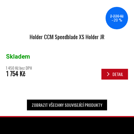
2 220 Kč
–20 %
Holder CCM Speedblade XS Holder JR
Skladem
1 450 Kč bez DPH
1 754 Kč
DETAIL
ZOBRAZIT VŠECHNY SOUVISEJÍCÍ PRODUKTY
ZÁPATÍ