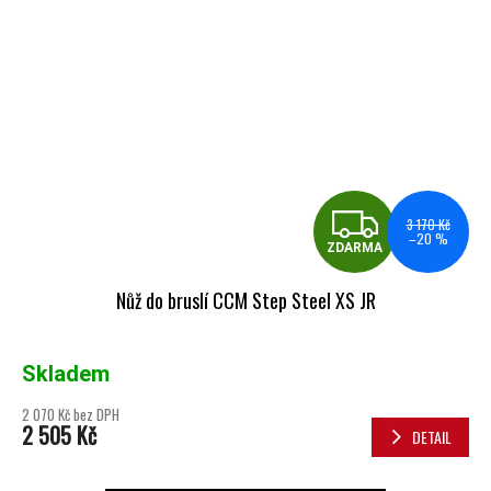
ZDA
3 170 Kč
–20 %
ZDARMA
Nůž do bruslí CCM Step Steel XS JR
Skladem
2 070 Kč bez DPH
2 505 Kč
DETAIL