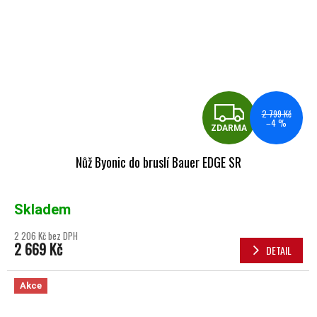
ZDA
2 799 Kč
–4 %
ZDARMA
Nůž Byonic do bruslí Bauer EDGE SR
Skladem
2 206 Kč bez DPH
2 669 Kč
DETAIL
Akce