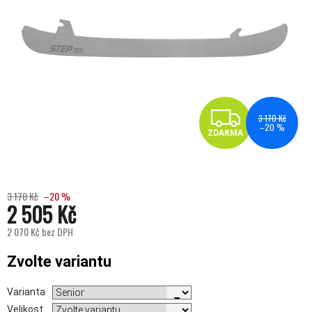
ZDA
3 170 Kč
–20 %
ZDARMA
3 170 Kč
–20 %
2 505 Kč
2 070 Kč bez DPH
Měrná cena:
Zvolte variantu
Varianta
Velikost