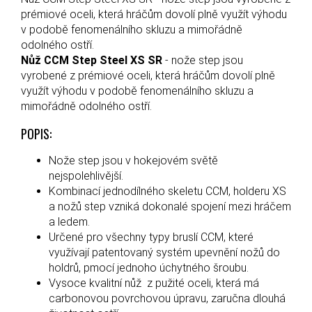
prémiové oceli, která hráčům dovolí plně využít výhodu
v podobě fenomenálního skluzu a mimořádně
odolného ostří.
Nůž CCM Step Steel XS SR
- nože step jsou
vyrobené z prémiové oceli, která hráčům dovolí plně
využít výhodu v podobě fenomenálního skluzu a
mimořádně odolného ostří.
POPIS:
Nože step jsou v hokejovém světě
nejspolehlivější.
Kombinací jednodílného skeletu CCM, holderu XS
a nožů step vzniká dokonalé spojení mezi hráčem
a ledem.
Určené pro všechny typy bruslí CCM, které
využívají patentovaný systém upevnění nožů do
holdrů, pmocí jednoho úchytného šroubu.
Vysoce kvalitní nůž z pužité oceli, která má
carbonovou povrchovou úpravu, zaručna dlouhá