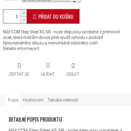
PŘIDAT DO KOŠÍKU
Nůž CCM Step Steel XS SR - nože step jsou vyrobené z prémiové
oceli, která hráčům dovolí plně využít výhodu v podobě
fenomenálního skluzu a mimořádně odolného ostří.
Detailní informace
ZEPTAT SE
HLÍDAT
SDÍLET
Popis
Hodnocení
Tabulka velikostí
DETAILNÍ POPIS PRODUKTU
Nůž CCM Step Steel XS SR - nože step jsou vyrobené z