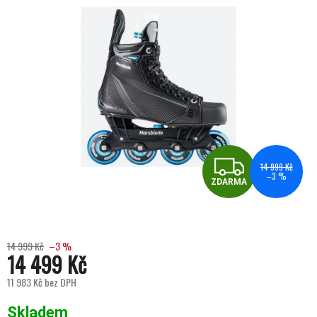
ZDA
14 999 Kč
–3 %
ZDARMA
14 999 Kč
–3 %
14 499 Kč
11 983 Kč bez DPH
Měrná cena:
Skladem