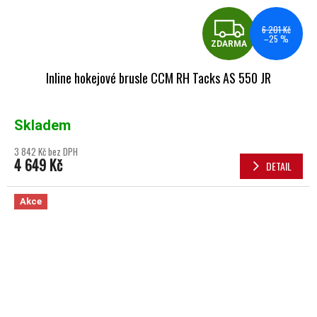
ZDA
6 201 Kč
–25 %
ZDARMA
Inline hokejové brusle CCM RH Tacks AS 550 JR
Skladem
3 842 Kč bez DPH
4 649 Kč
DETAIL
Akce