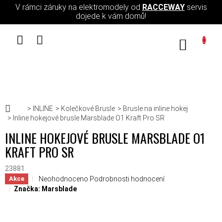
Přejít na obsah
V rámci záruky na elektromodely od
RACCEWAY
servis
dojede k vám domů!
NÁKUPN
Domů
INLINE
Kolečkové Brusle
Brusle na inline hokej
Inline hokejové brusle Marsblade O1 Kraft Pro SR
INLINE HOKEJOVÉ BRUSLE MARSBLADE O1
KRAFT PRO SR
23881
Průměrné hodnocení produktu je 0,0 z 5 hvězdiček.
Neohodnoceno
Podrobnosti hodnocení
Akce
Značka:
Marsblade