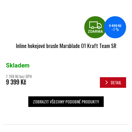
ZDA
9 499 Kč
–1 %
ZDARMA
Inline hokejové brusle Marsblade O1 Kraft Team SR
Skladem
7 768 Kč bez DPH
9 399 Kč
DETAIL
ZOBRAZIT VŠECHNY PODOBNÉ PRODUKTY