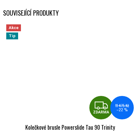
SOUVISEJÍCÍ PRODUKTY
Akce
Tip
ZDA
11 475 Kč
–22 %
ZDARMA
Kolečkové brusle Powerslide Tau 90 Trinity