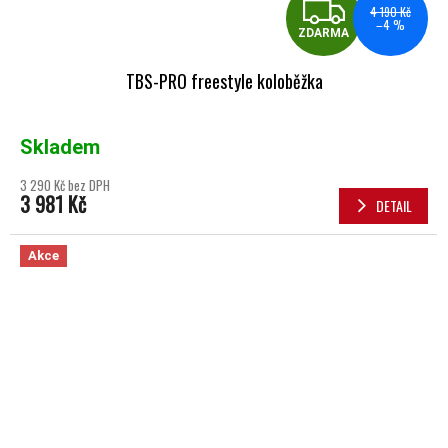
ZDA
4 190 Kč
–4 %
ZDARMA
TBS-PRO freestyle koloběžka
Skladem
3 290 Kč bez DPH
3 981 Kč
DETAIL
Akce