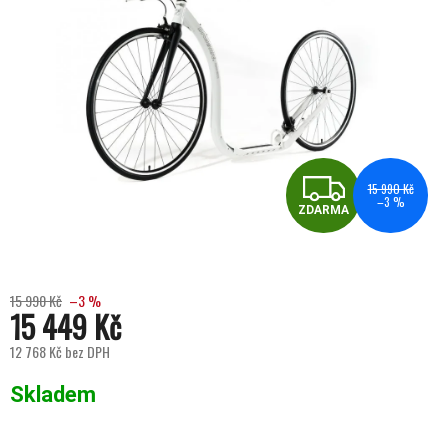
ZDA
15 990 Kč
–3 %
ZDARMA
15 990 Kč
–3 %
15 449 Kč
12 768 Kč bez DPH
Měrná cena:
Skladem