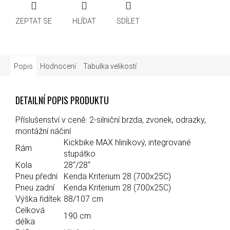
ZEPTAT SE
HLÍDAT
SDÍLET
Popis
Hodnocení
Tabulka velikostí
DETAILNÍ POPIS PRODUKTU
Příslušenství v ceně: 2-silniční brzda, zvonek, odrazky,
montážní náčiní
Kickbike MAX hliníkový, integrované
Rám
stupátko
Kola
28“/28“
Pneu přední
Kenda Kriterium 28 (700x25C)
Pneu zadní
Kenda Kriterium 28 (700x25C)
Výška řidítek
88/107 cm
Celková
190 cm
délka