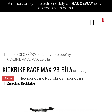
Přejít na obsah
V rámci záruky na elektromodely od
RACCEWAY
servis
dojede k vám domů!
NÁKUPN
Domů
KOLOBĚŽKY
Cestovní koloběžky
KICKBIKE RACE MAX 28 bílá
KICKBIKE RACE MAX 28 BÍLÁ
KOL-27_3
Průměrné hodnocení produktu je 0,0 z 5 hvězdiček.
Neohodnoceno
Podrobnosti hodnocení
Akce
Značka:
Kickbike