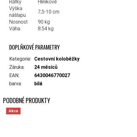
Ráfky
Hliníkové
Výška
7,5-10 cm
nášlapu
Nosnost
90 kg
Váha
8.54 kg
DOPLŇKOVÉ PARAMETRY
Kategorie
:
Cestovní koloběžky
Záruka
:
24 měsíců
EAN
:
6430046770027
barva
:
bílá
Akce