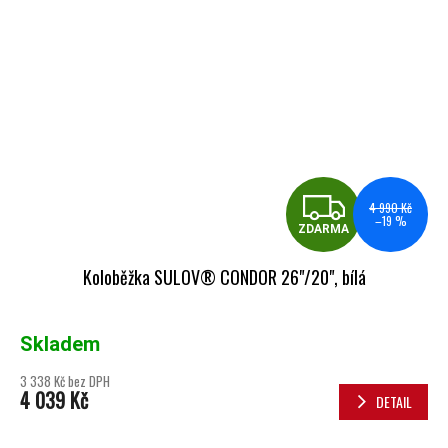
ZDA
4 990 Kč
–19 %
ZDARMA
Koloběžka SULOV® CONDOR 26"/20", bílá
Skladem
3 338 Kč bez DPH
4 039 Kč
DETAIL