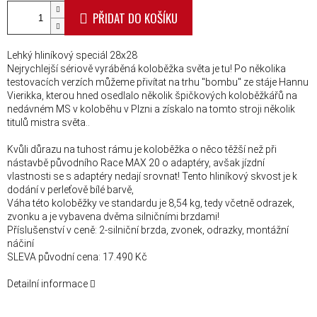
PŘIDAT DO KOŠÍKU
Lehký hliníkový speciál 28x28
Nejrychlejší sériově vyráběná koloběžka světa je tu! Po několika
testovacích verzích můžeme přivítat na trhu "bombu" ze stáje Hannu
Vierikka, kterou hned osedlalo několik špičkových koloběžkářů na
nedávném MS v koloběhu v Plzni a získalo na tomto stroji několik
titulů mistra světa..
Kvůli důrazu na tuhost rámu je koloběžka o něco těžší než při
nástavbě původního Race MAX 20 o adaptéry, avšak jízdní
vlastnosti se s adaptéry nedají srovnat! Tento hliníkový skvost je k
dodání v perleťově bílé barvě,
Váha této koloběžky ve standardu je 8,54 kg, tedy včetně odrazek,
zvonku a je vybavena dvěma silničními brzdami!
Příslušenství v ceně: 2-silniční brzda, zvonek, odrazky, montážní
náčiní
SLEVA původní cena: 17.490 Kč
Detailní informace