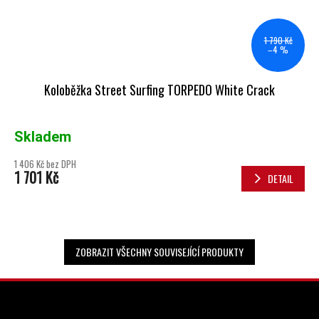
1 790 Kč
–4 %
Koloběžka Street Surfing TORPEDO White Crack
Skladem
1 406 Kč bez DPH
1 701 Kč
DETAIL
ZOBRAZIT VŠECHNY SOUVISEJÍCÍ PRODUKTY
ZÁPATÍ