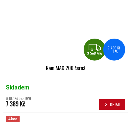
ZDA
7 490 Kč
–1 %
ZDARMA
Rám MAX 20D černá
Skladem
6 107 Kč bez DPH
7 389 Kč
DETAIL
Akce