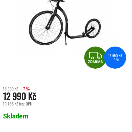
ZDA
13 990 Kč
–7 %
ZDARMA
13 990 Kč
–7 %
12 990 Kč
10 736 Kč bez DPH
Měrná cena:
Skladem