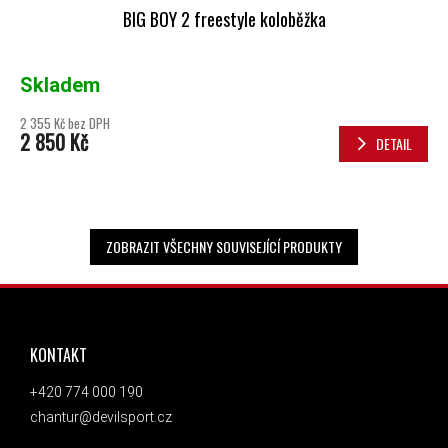
BIG BOY 2 freestyle koloběžka
Skladem
2 355 Kč bez DPH
2 850 Kč
DETAIL
ZOBRAZIT VŠECHNY SOUVISEJÍCÍ PRODUKTY
ZÁPATÍ
KONTAKT
+420 774 000 190
chantur@devilsport.cz