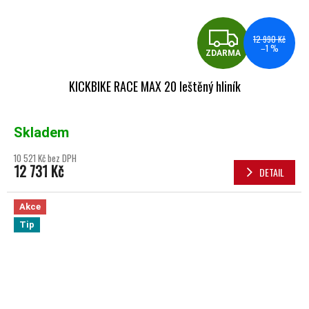
ZDA
12 990 Kč
–1 %
ZDARMA
KICKBIKE RACE MAX 20 leštěný hliník
Skladem
10 521 Kč bez DPH
12 731 Kč
DETAIL
Akce
Tip