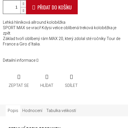
PŘIDAT DO KOŠÍKU
Lehká hliníková allround koloběžka
SPORT MAX se vrací! Kdysi velice oblíbená treková koloběžka je
zpět.
Základ tvoří oblíbený rám MAX 20, který zdolal sté ročníky Tour de
France a Giro d´Italia.
Detailní informace
ZEPTAT SE
HLÍDAT
SDÍLET
Popis
Hodnocení
Tabulka velikostí