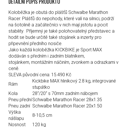
DETAILNÍ POPIS PRODUKTU
Koloběžka je obutá do plášťů Schwalbe Marathon
Racer. Plášťů do nepohody, které valí na silnici, podrží
na šotolině a začátečníci v nich mají jistotu a pocit
stability. Příjemný je také polohovatelný představec a
hodit se bude určitě také stojánek a inzerty pro
připevnění předního nosiče.
Jako každá koloběžka KICKBIKE je Sport MAX
dodáván s předním i zadním blatníkem,
stojánkem, montážním náčiním, zvonkem a odrazkami v
ceně.
SLEVA původní cena: 15.490 Kč
Kickbike MAX hliníkový 2.8 kg, integrované
Rám
stupátko
Kola
28“/20“ s 70mm zadním nábojem
Pneu přední
Schwalbe Marathon Racer 28x1.35
Pneu zadní
Schwalbe Marathon Racer 20x1.50
Výška
8-10,5 cm
nášlapu
Nosnost
120 kg