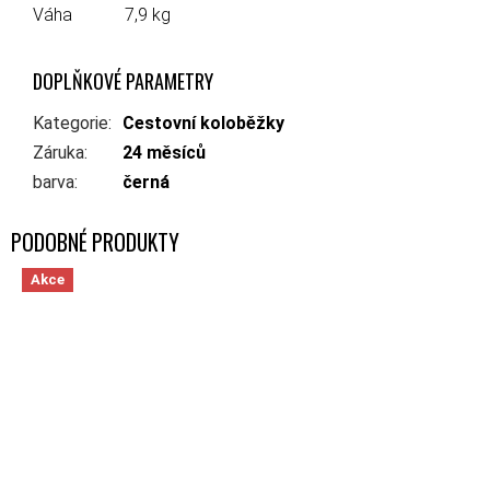
Váha
7,9 kg
DOPLŇKOVÉ PARAMETRY
Kategorie
:
Cestovní koloběžky
Záruka
:
24 měsíců
barva
:
černá
Akce