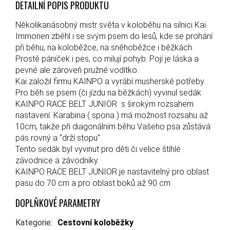
DETAILNÍ POPIS PRODUKTU
Několikanásobný mistr světa v koloběhu na silnici Kai
Immonen zběhl i se svým psem do lesů, kde se prohání
při běhu, na koloběžce, na sněhoběžce i běžkách.
Prostě páníček i pes, co milují pohyb. Pojí je láska a
pevné ale zároveň pružné vodítko.
Kai založil firmu KAINPO a vyrábí musherské potřeby.
Pro běh se psem (či jízdu na běžkách) vyvinul sedák
KAINPO RACE BELT JUNIOR s širokým rozsahem
nastavení. Karabina ( spona ) má možnost rozsahu až
10cm, takže při diagonálním běhu Vašeho psa zůstává
pás rovný a "drží stopu".
Tento sedák byl vyvinut pro děti či velice štíhlé
závodnice a závodníky.
KAINPO RACE BELT JUNIOR je nastavitelný pro oblast
pasu do 70 cm a pro oblast boků až 90 cm.
DOPLŇKOVÉ PARAMETRY
Kategorie
:
Cestovní koloběžky