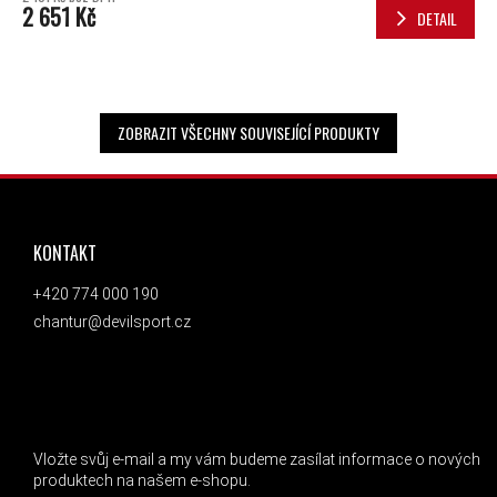
2 651 Kč
DETAIL
ZOBRAZIT VŠECHNY SOUVISEJÍCÍ PRODUKTY
ZÁPATÍ
KONTAKT
+420 774 000 190
chantur@devilsport.cz
ODEBÍRAT NEWSLETTER
Vložte svůj e-mail a my vám budeme zasílat informace o nových
produktech na našem e-shopu.