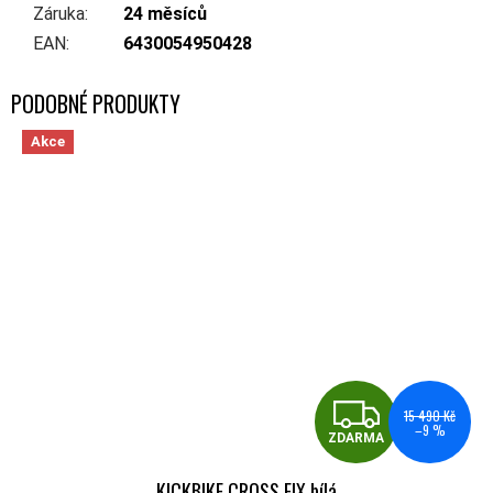
Záruka
:
24 měsíců
EAN
:
6430054950428
Akce
ZDA
15 490 Kč
–9 %
ZDARMA
KICKBIKE CROSS FIX bílá