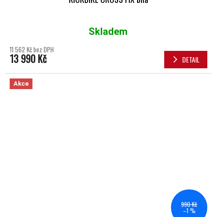
Skladem
Průměrné hodnocení produktu je 5,0 z 5 hvězdiček.
11 562 Kč bez DPH
13 990 Kč
DETAIL
Akce
990 Kč
–1 %