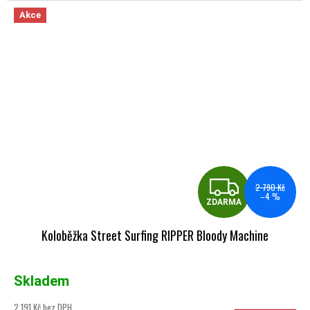
Akce
ZDA
2 790 Kč
–4 %
ZDARMA
Koloběžka Street Surfing RIPPER Bloody Machine
Skladem
2 191 Kč bez DPH