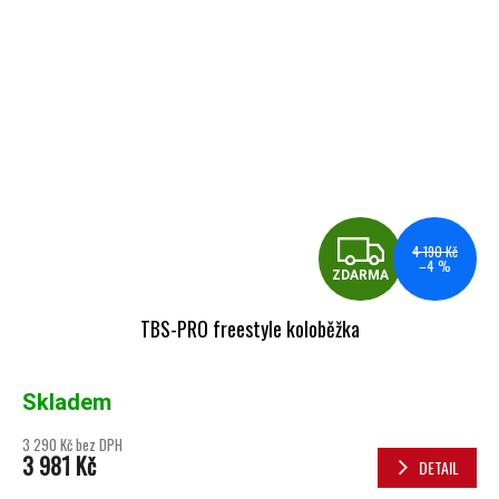
ZDA
4 190 Kč
–4 %
ZDARMA
TBS-PRO freestyle koloběžka
Skladem
3 290 Kč bez DPH
3 981 Kč
DETAIL