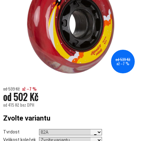
od 539 Kč
až –7 %
od 539 Kč
až –7 %
od
502 Kč
od
415 Kč
bez DPH
Měrná cena:
Zvolte variantu
Tvrdost
Velikost koleček