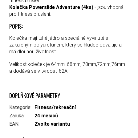
fitness bruslení.
Kolečka Powerslide Adventure (4ks)
- jsou vhodná
pro fitness bruslení.
POPIS:
Kolečka mají tuhé jádro a speciálně vyvinuté s
zakaleným polyuretanem, který se hladce odvaluje a
má dlouhou životnost.
Velikost koleček je 64mm, 68mm, 70mm,72mm,76mm
a dodává se v tvrdosti 82A.
DOPLŇKOVÉ PARAMETRY
Kategorie
:
Fitness/rekreační
Záruka
:
24 měsíců
EAN
:
Zvolte variantu