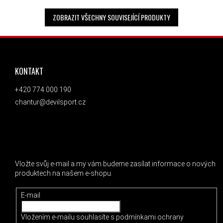
ZOBRAZIT VŠECHNY SOUVISEJÍCÍ PRODUKTY
ZÁPATÍ
KONTAKT
+420 774 000 190
chantur@devilsport.cz
ODEBÍRAT NEWSLETTER
Vložte svůj e-mail a my vám budeme zasílat informace o nových
produktech na našem e-shopu.
E-mail
Vložením e-mailu souhlasíte s
podmínkami ochrany