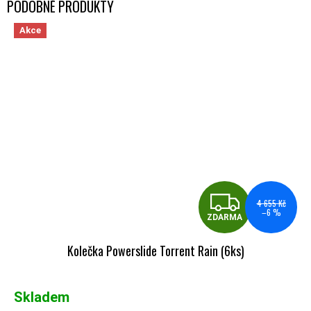
Akce
ZDA
4 655 Kč
–6 %
ZDARMA
Kolečka Powerslide Torrent Rain (6ks)
Skladem