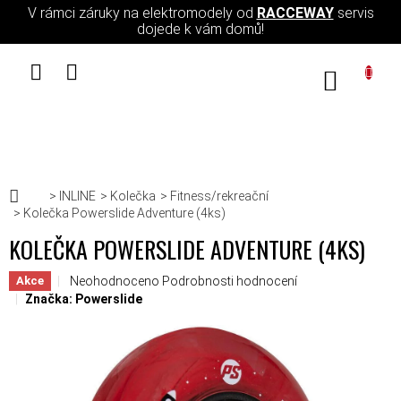
Přejít na obsah
V rámci záruky na elektromodely od
RACCEWAY
servis
dojede k vám domů!
NÁKUPN
Domů
INLINE
Kolečka
Fitness/rekreační
Kolečka Powerslide Adventure (4ks)
KOLEČKA POWERSLIDE ADVENTURE (4KS)
Průměrné hodnocení produktu je 0,0 z 5 hvězdiček.
Neohodnoceno
Podrobnosti hodnocení
Akce
Značka:
Powerslide