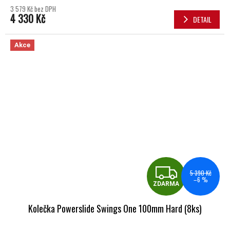
3 579 Kč bez DPH
4 330 Kč
DETAIL
Akce
ZDA
5 390 Kč
–6 %
ZDARMA
Kolečka Powerslide Swings One 100mm Hard (8ks)