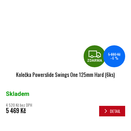
ZDA
5 880 Kč
–6 %
ZDARMA
Kolečka Powerslide Swings One 125mm Hard (6ks)
Skladem
4 520 Kč bez DPH
5 469 Kč
DETAIL