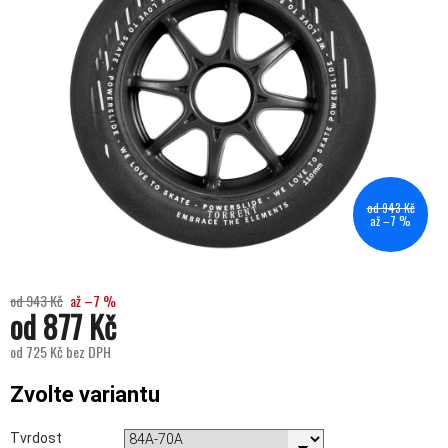
od 943 Kč
až –7 %
od 943 Kč
až –7 %
od
877 Kč
od
725 Kč
bez DPH
Měrná cena:
Zvolte variantu
Tvrdost