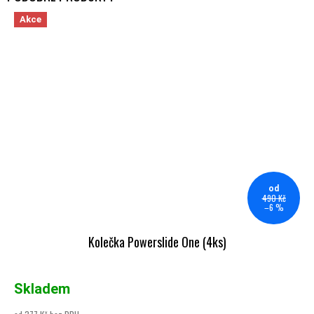
Akce
od
490 Kč
–6 %
Kolečka Powerslide One (4ks)
Skladem