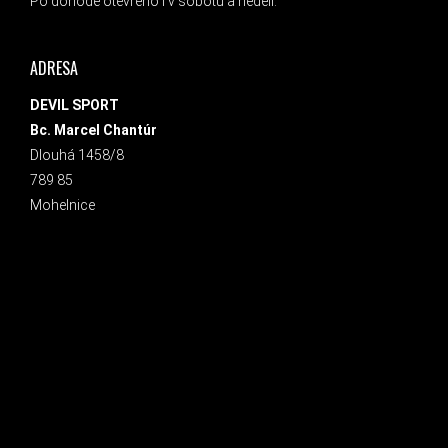
Po dohodě otevřeno i v sobotu a neděli.
ADRESA
DEVIL SPORT
Bc. Marcel Chantúr
Dlouhá 1458/8
789 85
Mohelnice
INSTAGRAM