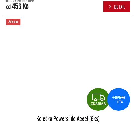
od 377 Kč bez DPH
456 Kč
od
DETAIL
Akce
ZDA
3 825 Kč
–6 %
ZDARMA
Kolečka Powerslide Accel (6ks)