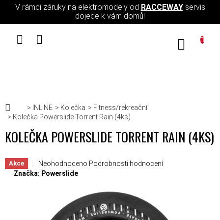
Přejít na obsah
V rámci záruky na elektromodely od
RACCEWAY
servis
dojede k vám domů!
NÁKUPN
Domů
INLINE
Kolečka
Fitness/rekreační
Kolečka Powerslide Torrent Rain (4ks)
KOLEČKA POWERSLIDE TORRENT RAIN (4KS)
Průměrné hodnocení produktu je 0,0 z 5 hvězdiček.
Neohodnoceno
Podrobnosti hodnocení
Akce
Značka:
Powerslide