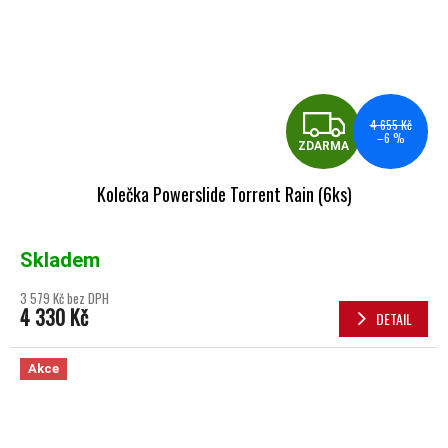
ZDA
4 655 Kč
–6 %
ZDARMA
Kolečka Powerslide Torrent Rain (6ks)
Skladem
3 579 Kč bez DPH
4 330 Kč
DETAIL
Akce