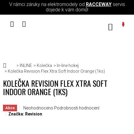
Přejít na obsah
V rámci záruky na elektromodely od
RACCEWAY
servis
dojede k vám domů!
NÁKUPN
Domů
INLINE
Kolečka
In-line hokej
Kolečka Revision Flex Xtra Soft Indoor Orange (1ks)
KOLEČKA REVISION FLEX XTRA SOFT
INDOOR ORANGE (1KS)
Průměrné hodnocení produktu je 0,0 z 5 hvězdiček.
Neohodnoceno
Podrobnosti hodnocení
Akce
Značka:
Revision