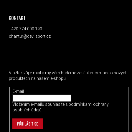
ZÁPATÍ
KONTAKT
+420 774 000 190
chantur@devilsport.cz
ODEBÍRAT NEWSLETTER
Vložte svůj e-mail a my vám budeme zasílat informace o nových
produktech na našem e-shopu.
E-mail
Vložením e-mailu souhlasíte s
podmínkami ochrany
osobních údajů
PŘIHLÁSIT SE