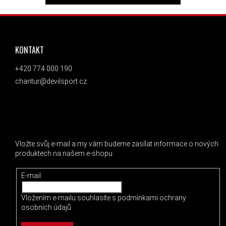
ZÁPATÍ
KONTAKT
+420 774 000 190
chantur@devilsport.cz
ODEBÍRAT NEWSLETTER
Vložte svůj e-mail a my vám budeme zasílat informace o nových
produktech na našem e-shopu.
E-mail
Vložením e-mailu souhlasíte s
podmínkami ochrany
osobních údajů