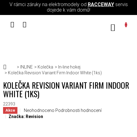
Přejít na obsah
V rámci záruky na elektromodely od
RACCEWAY
servis
dojede k vám domů!
NÁKUPN
Domů
INLINE
Kolečka
In-line hokej
Kolečka Revision Variant Firm Indoor White (1ks)
KOLEČKA REVISION VARIANT FIRM INDOOR
WHITE (1KS)
22393
Průměrné hodnocení produktu je 0,0 z 5 hvězdiček.
Neohodnoceno
Podrobnosti hodnocení
Akce
Značka:
Revision