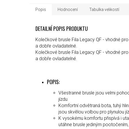
Popis
Hodnocení
Tabulka velikostí
DETAILNÍ POPIS PRODUKTU
Kolečkové brusle Fila Legacy QF - vhodné pro 
a dobře ovladatelné.
Kolečkové brusle Fila Legacy QF - vhodné pro 
a dobře ovladatelné.
POPIS:
Všestranné brusle jsou velmi poho
jízdu.
Komfortní odvětraná bota, tuhý hli
jsou skvělou volbou pro plynulou j
K vysokému komfortu přispívá i uta
utáhne brusle jediným pootočením, 