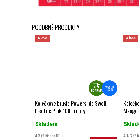
Akce
Akce
ZDARMA
7 599 Kč
–30 %
ZDARMA
Kolečkové brusle Powerslide Swell
Kolečko
Electric Pink 100 Trinity
Mango
Skladem
Skla
4 379 Kč bez DPH
4 173 Kč 