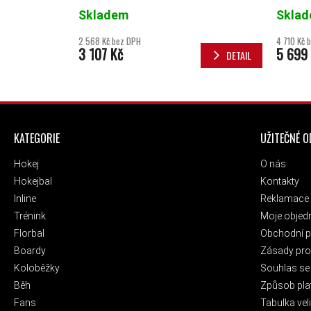
Skladem
Skla
2 568 Kč bez DPH
4 710 Kč 
3 107 Kč
5 699
DETAIL
ZÁPATÍ
KATEGORIE
UŽITEČNÉ 
Hokej
O nás
Hokejbal
Kontakty
Inline
Reklamace 
Trénink
Moje objed
Florbal
Obchodní 
Boardy
Zásady pro 
Koloběžky
Souhlas se
Běh
Způsob pla
Fans
Tabulka veli