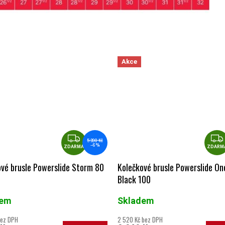
Akce
ZDARMA
5 390 Kč
–6 %
ZDARMA
ZDARM
vé brusle Powerslide Storm 80
Kolečkové brusle Powerslide O
Black 100
dem
Skladem
bez DPH
2 520 Kč bez DPH