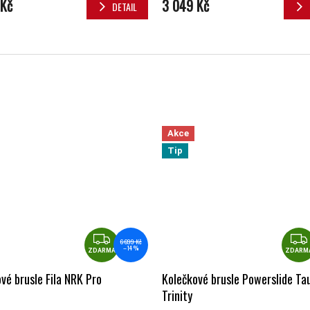
 Kč
3 049 Kč
DETAIL
Akce
Tip
ZDARMA
6 699 Kč
–14 %
ZDARMA
ZDARM
vé brusle Fila NRK Pro
Kolečkové brusle Powerslide Ta
Trinity