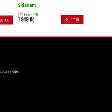
Skladem
1 611 Kč bez DPH
1 949 Kč
DETAIL
DETAIL
INSTAGRAM
otu a neděli.