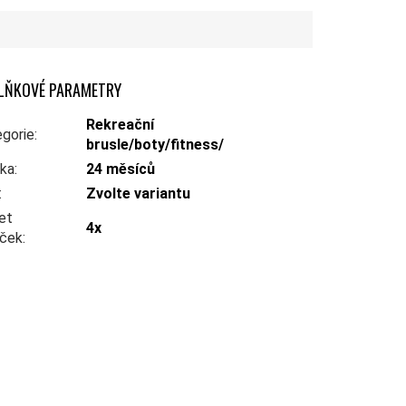
LŇKOVÉ PARAMETRY
Rekreační
gorie
:
brusle/boty/fitness/
uka
:
24 měsíců
:
Zvolte variantu
et
4x
eček
: