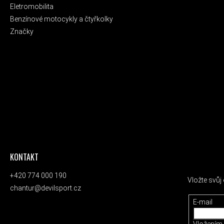
Eletromobilita
Benzínové motocykly a čtyřkolky
Značky
KONTAKT
ODEBÍRAT
+420 774 000 190
Vložte svů
chantur@devilsport.cz
E-mail
Vložením 