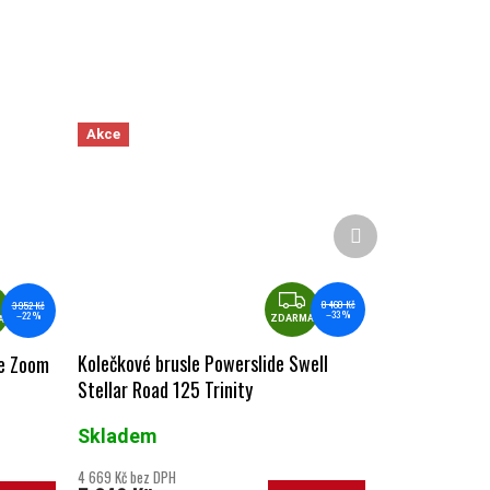
Akce
Další produkt
ZDARMA
ZDARMA
8 460 Kč
3 952 Kč
–33 %
–22 %
ZDARMA
A
Kolečkové brusle Powerslide Swell
ne Zoom
Stellar Road 125 Trinity
Skladem
4 669 Kč bez DPH