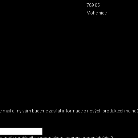
789 85
Mohelnice
 NEWSLETTER
j e-mail a my vám budeme zasílat informace o nových produktech na n
e-mailu souhlasíte s
podmínkami ochrany osobních údajů