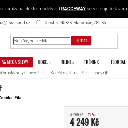
ci záruky na elektromodely od
RACCEWAY
servis dojede k vám
ur@devilsport.cz
Dlouhá 1458/8, Mohelnice, 789 85
HLEDAT
HOKEJ
INLINE
TRÉNINK
FLORBAL
% MEGA SLEVY
í brusle/boty/fitness/
Kolečkové brusle Fila Legacy QF
F
diček.
Značka:
Fila
4 799 Kč
–11 %
4 249 Kč