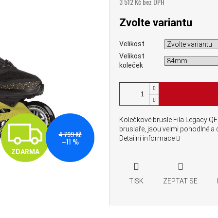
3 512 Kč bez DPH
Měrná cena:
Zvolte variantu
Velikost
Velikost
koleček
Kolečkové brusle Fila Legacy QF
ZDARMA
bruslaře, jsou velmi pohodlné a 
4 799 Kč
Detailní informace
–11 %
ZDARMA
TISK
ZEPTAT SE