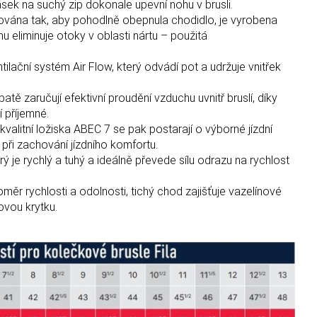
ásek na suchý zip dokonale upevní nohu v brusli.
arována tak, aby pohodlně obepnula chodidlo, je vyrobena
u eliminuje otoky v oblasti nártu – použitá
tilační systém Air Flow, který odvádí pot a udržuje vnitřek
tě zaručují efektivní proudění vzduchu uvnitř bruslí, díky
í příjemné.
alitní ložiska ABEC 7 se pak postarají o výborné jízdní
při zachování jízdního
komfortu.
erý je rychlý a tuhý a ideálně převede sílu odrazu na rychlost
ěr rychlosti a odolnosti, tichý chod zajišťuje vazelínové
vou krytku.