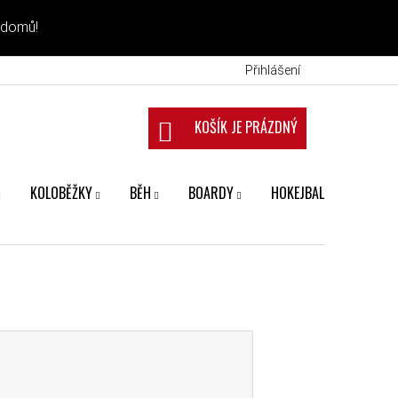
 domů!
Přihlášení
NÁKUPNÍ KOŠÍK
KOLOBĚŽKY
BĚH
BOARDY
HOKEJBAL
FANS