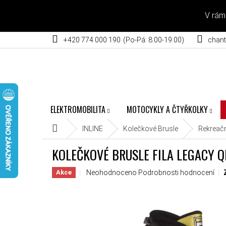
Přejít na obsah
V rám
+420 774 000 190
chant
ELEKTROMOBILITA
MOTOCYKLY A ČTYŘKOLKY
Domů
INLINE
Kolečkové Brusle
Rekreačn
KOLEČKOVÉ BRUSLE FILA LEGACY Q
Průměrné hodnocení produktu je 0,0 z 5 hvěz
Neohodnoceno
Podrobnosti hodnocení
Akce