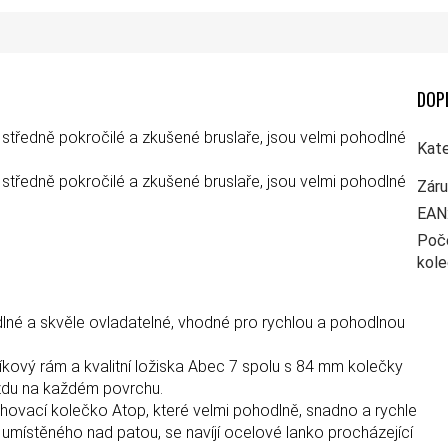
DOP
středně pokročilé a zkušené bruslaře, jsou velmi pohodlné
Kate
středně pokročilé a zkušené bruslaře, jsou velmi pohodlné
Zár
EAN
Poč
kol
dlné a skvěle ovladatelné, vhodné pro rychlou a pohodlnou
níkový rám a kvalitní ložiska Abec 7 spolu s 84 mm kolečky
ízdu na každém povrchu.
hovací kolečko Atop, které velmi pohodlně, snadno a rychle
umístěného nad patou, se navíjí ocelové lanko procházející