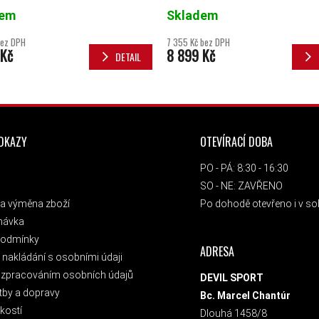
dem
Skladem
bez DPH
7 355 Kč bez DPH
 Kč
8 899 Kč
DETAIL
ODKAZY
OTEVÍRACÍ DOBA
PO - PÁ: 8:30 - 16:30
SO - NE: ZAVŘENO
a výměna zboží
Po dohodě otevřeno i v sob
návka
podmínky
ADRESA
nakládání s osobními údaji
 zpracováním osobních údajů
DEVIL SPORT
tby a dopravy
Bc. Marcel Chantúr
kostí
Dlouhá 1458/8