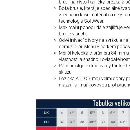
bruslí namísto tkaničky, přezka a p
Bota brusle, která je speciálně tv
z jednoho kusu materiálu a díky tom
technologie SoftWear.
Maximální pohodlí dále zajišťuje ven
brusle v suchu.
Odvětrávací otvory na svršku a na pa
čemuž je bruslení i v horkém počas
Menší kolečka o průměru 84 mm a kv
vlastnosti a snadnou ovladatelnost 
Rám bruslí je extrudovaný hliník, kt
skluzu.
Ložiska ABEC 7 mají velmi dobrý pom
mazání a mají kovovou protipracho