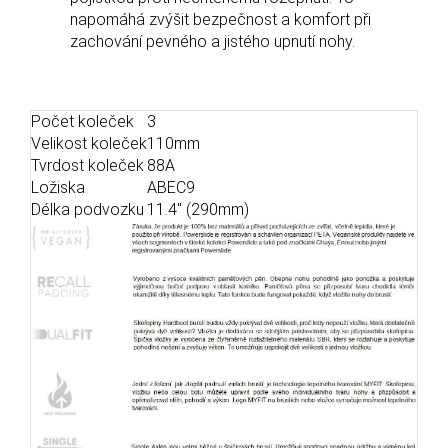
napomáhá zvýšit bezpečnost a komfort při
zachování pevného a jistého upnutí nohy.
Počet koleček
3
Velikost koleček
110mm
Tvrdost koleček
88A
Ložiska
ABEC9
Délka podvozku
11.4" (290mm)