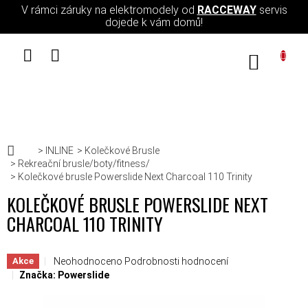
Přejít na obsah
V rámci záruky na elektromodely od
RACCEWAY
servis
dojede k vám domů!
NÁKUPN
Domů
INLINE
Kolečkové Brusle
Rekreační brusle/boty/fitness/
Kolečkové brusle Powerslide Next Charcoal 110 Trinity
KOLEČKOVÉ BRUSLE POWERSLIDE NEXT
CHARCOAL 110 TRINITY
Průměrné hodnocení produktu je 0,0 z 5 hvězdiček.
Neohodnoceno
Podrobnosti hodnocení
Akce
Značka:
Powerslide