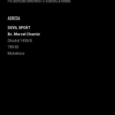
Po dohodě otevřeno i v sobotu a neděli.
ADRESA
DEVIL SPORT
Bc. Marcel Chantúr
Dlouhá 1458/8
789 85
Mohelnice
INSTAGRAM