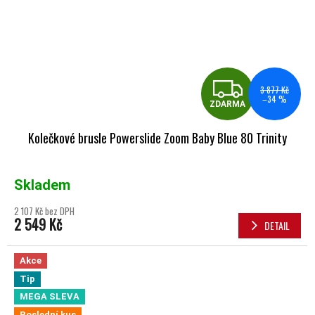
ZDA
3 877 Kč
–34 %
ZDARMA
Kolečkové brusle Powerslide Zoom Baby Blue 80 Trinity
Skladem
2 107 Kč bez DPH
2 549 Kč
DETAIL
Akce
Tip
MEGA SLEVA
Poslední kus