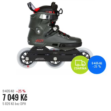
ZDA
9 435 Kč
–25 %
ZDARMA
9 435 Kč
–25 %
7 049 Kč
5 826 Kč bez DPH
Měrná cena: