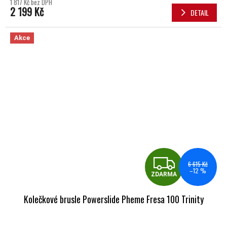
1 817 Kč bez DPH
2 199 Kč
DETAIL
Akce
ZDA
6 615 Kč
–12 %
ZDARMA
Kolečkové brusle Powerslide Pheme Fresa 100 Trinity