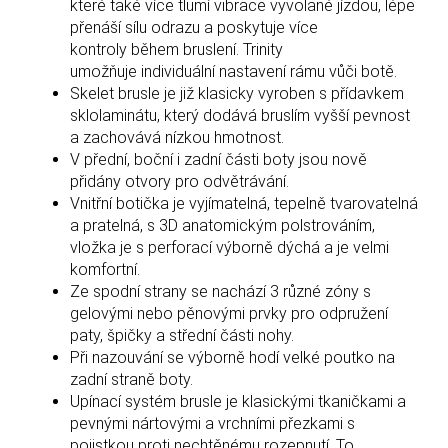
které také více tlumí vibrace vyvolané jízdou, lépe
přenáší sílu odrazu a poskytuje více
kontroly během bruslení. Trinity
umožňuje individuální nastavení rámu vůči botě.
Skelet brusle je již klasicky vyroben s přídavkem
sklolaminátu, který dodává bruslím vyšší pevnost
a zachovává nízkou hmotnost.
V přední, boční i zadní části boty jsou nově
přidány otvory pro odvětrávání.
Vnitřní botička je vyjímatelná,
tepelně tvarovatelná
a pratelná, s 3D anatomickým polstrováním,
vložka je s perforací výborně dýchá a je velmi
komfortní.
Ze spodní strany se nachází 3 různé zóny s
gelovými nebo pěnovými prvky pro odpružení
paty, špičky a střední části nohy.
Při nazouvání se výborně hodí velké poutko na
zadní straně boty.
Upínací systém brusle je
klasickými tkaničkami a
pevnými nártovými a vrchními přezkami s
pojistkou proti nechtěnému rozepnutí. To