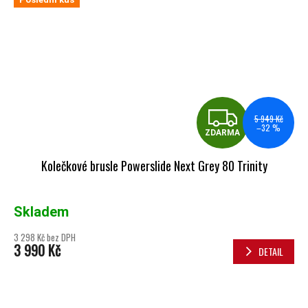
ZDA
5 949 Kč
–32 %
ZDARMA
Kolečkové brusle Powerslide Next Grey 80 Trinity
Skladem
3 298 Kč bez DPH
3 990 Kč
DETAIL