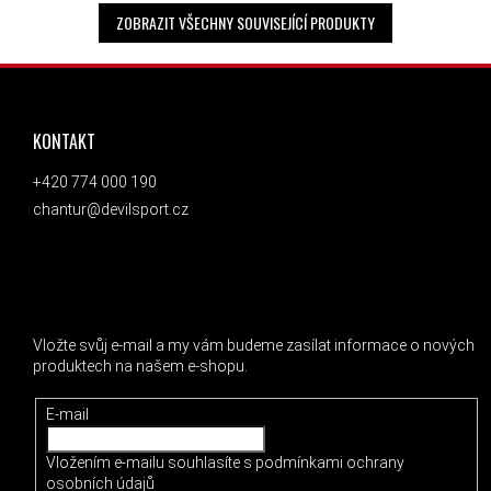
ZOBRAZIT VŠECHNY SOUVISEJÍCÍ PRODUKTY
ZÁPATÍ
KONTAKT
+420 774 000 190
chantur@devilsport.cz
ODEBÍRAT NEWSLETTER
Vložte svůj e-mail a my vám budeme zasílat informace o nových
produktech na našem e-shopu.
E-mail
Vložením e-mailu souhlasíte s
podmínkami ochrany
osobních údajů