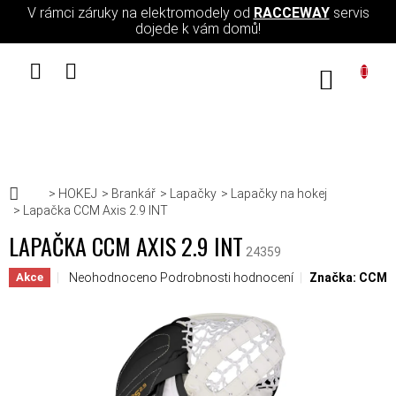
Přejít na obsah
V rámci záruky na elektromodely od
RACCEWAY
servis
dojede k vám domů!
NÁKUPN
Domů
HOKEJ
Brankář
Lapačky
Lapačky na hokej
Lapačka CCM Axis 2.9 INT
LAPAČKA CCM AXIS 2.9 INT
24359
Průměrné hodnocení produktu je 0,0 z 5 hvězdiček.
Neohodnoceno
Podrobnosti hodnocení
Značka:
CCM
Akce