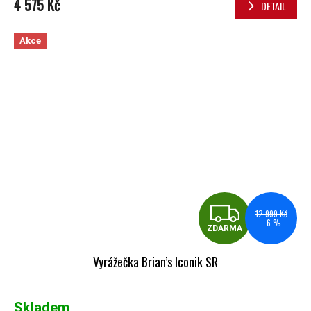
4 575 Kč
DETAIL
Akce
ZDA
12 999 Kč
–6 %
ZDARMA
Vyrážečka Brian’s Iconik SR
Skladem