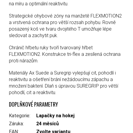
na míru a optimální reaktivitu.
Strategické ohybové zóny na manžetě FLEXMOTION2
a vrstvená ochrana pro větší rozsah pohybu. Rovně
posazený koš ve tvaru dvojitého T umožňuje lépe
sledovat a zachytit puk.
Chránič hřbetu ruky tvoří tvarovaný hřbet
FLEXMOTION2. Konstrukce tri-flex a zesílená ochrana
proti nárazům.
Materiály Ax Suede a Suregrip vylepšují cit, pohodlí i
reaktivitu a ošetření brání nežádoucímu zápachu a
množení bakterií. Dlaň s úpravou SUREGRIP pro větší
pohodlí, cit a reaktivitu.
DOPLŇKOVÉ PARAMETRY
Kategorie
:
Lapačky na hokej
Záruka
:
24 měsíců
EAN
:
Zvolte variantu