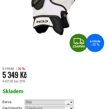
ZDA
6 770 Kč
–20 %
ZDARMA
6 770 Kč
–20 %
5 349 Kč
4 421 Kč bez DPH
Měrná cena:
Skladem
Barva
Gard lapačky