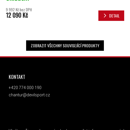
9 992 Kč bez DPH
12 090 Kč
DETAIL
ZOBRAZIT VŠECHNY SOUVISEJÍCÍ PRODUKTY
ZÁPATÍ
KONTAKT
+420 774 000 190
chantur@devilsport.cz
ODEBÍRAT NEWSLETTER