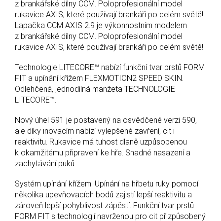
z brankářské dílny CCM. Poloprofesionální model
rukavice AXIS, které používají brankáři po celém světě!
Lapačka CCM AXIS 2.9 je výkonnostním modelem
z brankářské dílny CCM. Poloprofesionální model
rukavice AXIS, které používají brankáři po celém světě!
Technologie LITECORE™ nabízí funkční tvar prstů FORM
FIT a upínání křížem FLEXMOTION2 SPEED SKIN.
Odlehčená, jednodílná manžeta TECHNOLOGIE
LITECORE™.
Nový úhel 591 je postavený na osvědčené verzi 590,
ale díky inovacím nabízí vylepšené zavření, cit i
reaktivitu. Rukavice má tuhost dlaně uzpůsobenou
k okamžitému připravení ke hře. Snadné nasazení a
zachytávání puků.
Systém upínání křížem. Upínání na hřbetu ruky pomocí
několika upevňovacích bodů zajistí lepší reaktivitu a
zároveň lepší pohyblivost zápěstí. Funkční tvar prstů
FORM FIT s technologií navrženou pro cit přizpůsobený