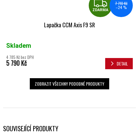
ZDA
7 710 Kč
–24 %
ZDARMA
Lapačka CCM Axis F9 SR
Skladem
4 785 Kč bez DPH
5 790 Kč
DETAIL
ZOBRAZIT VŠECHNY PODOBNÉ PRODUKTY
SOUVISEJÍCÍ PRODUKTY