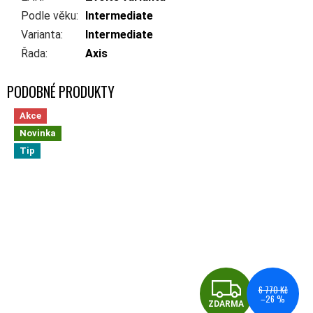
Podle věku
:
Intermediate
Varianta
:
Intermediate
Řada
:
Axis
Akce
Novinka
Tip
ZDA
6 770 Kč
–26 %
ZDARMA