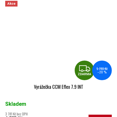
Akce
ZDA
5 790 Kč
–20 %
ZDARMA
Vyrážečka CCM Eflex 7.9 INT
Skladem
3 781 Kč bez DPH