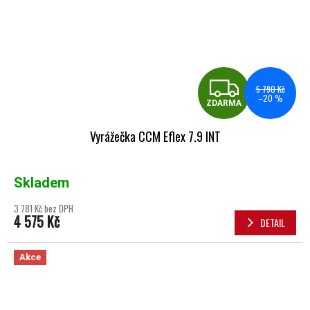
ZDA
5 790 Kč
–20 %
ZDARMA
Vyrážečka CCM Eflex 7.9 INT
Skladem
3 781 Kč bez DPH
4 575 Kč
DETAIL
Akce