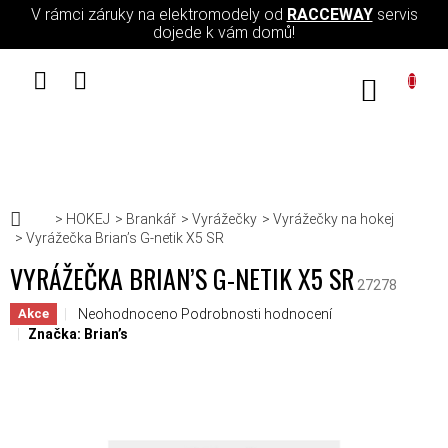
Přejít na obsah
V rámci záruky na elektromodely od
RACCEWAY
servis
dojede k vám domů!
NÁKUPN
Domů
HOKEJ
Brankář
Vyrážečky
Vyrážečky na hokej
Vyrážečka Brian’s G-netik X5 SR
VYRÁŽEČKA BRIAN’S G-NETIK X5 SR
27278
Průměrné hodnocení produktu je 0,0 z 5 hvězdiček.
Neohodnoceno
Podrobnosti hodnocení
Akce
Značka:
Brian’s