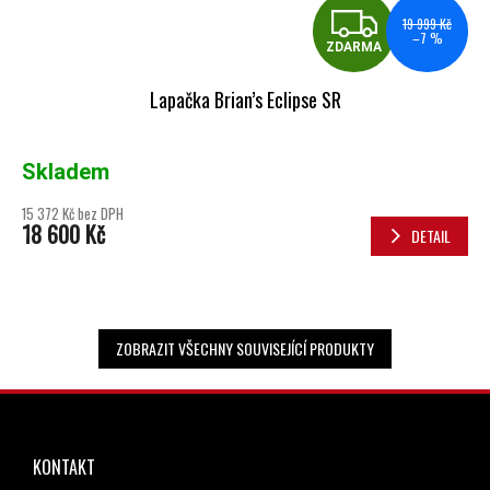
ZDA
19 999 Kč
–7 %
ZDARMA
Lapačka Brian’s Eclipse SR
Skladem
15 372 Kč bez DPH
18 600 Kč
DETAIL
ZOBRAZIT VŠECHNY SOUVISEJÍCÍ PRODUKTY
ZÁPATÍ
KONTAKT