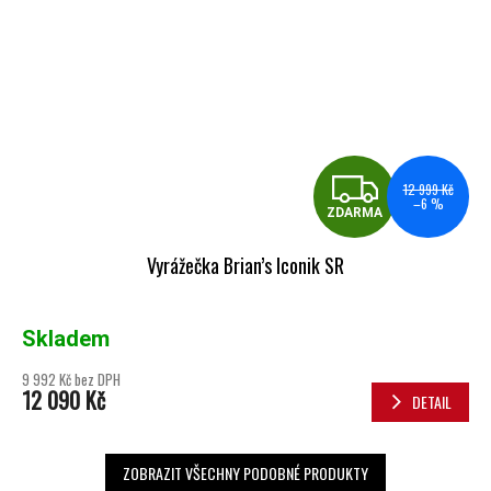
ZDA
12 999 Kč
–6 %
ZDARMA
Vyrážečka Brian’s Iconik SR
Skladem
9 992 Kč bez DPH
12 090 Kč
DETAIL
ZOBRAZIT VŠECHNY PODOBNÉ PRODUKTY