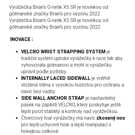
Vyrážečka Brian’s G-netik X5 SR je novinkou od
gólmanské značky Brain's pro sezónu 2022.
Vyrážečka Brian’s G-netik X5 SR je novinkou od
gólmanské značky Brain's pro sozónu 2022.
INOVACE :
VELCRO WRIST STRAPPING SYSTEM
je
tradiční systém upínání vyrážečky k ruce tak aby
vyhovovala golmanovi a mohl si vyrážečku
upravit podle potřeby.
INTERNALLY LACED SIDEWALL
je vnitřně
vložená stěna s vysokou hustotou pro ochranu a
navíc bez vazby.
SIDE WALL ANCHOR STRAP
je nastavitelný
pásek na zápěstí VELCRO, který poskytuje ještě
lepší pocit stability a kontroly nad vyrážečkou.
Čtvercový tvar výrážečky má navíc
zkosený nos
pro lepší uchycení hole a lepší manipulací s
hokejkou celkově