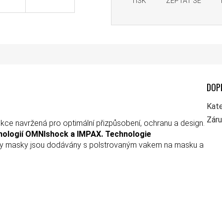
TISK
ZEPTAT SE
DOP
Kate
Zár
ukce navržená pro optimální přizpůsobení, ochranu a design.
nologií OMNIshock a IMPAX.
Technologie
chny masky jsou dodávány s polstrovaným vakem na masku a