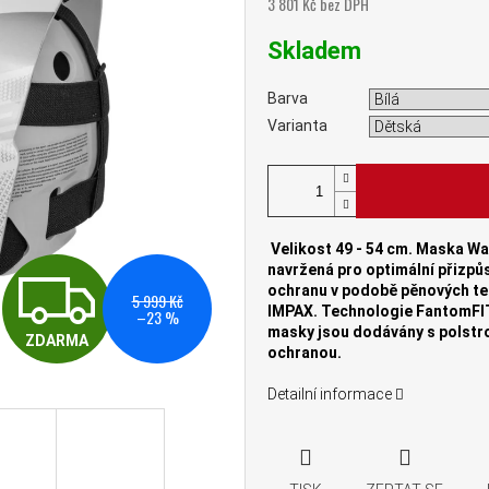
3 801 Kč bez DPH
Měrná cena:
Skladem
Barva
Varianta
Velikost 49
- 54 cm. Maska War
ZDARMA
navržená pro optimální přizpůs
ochranu v podobě
pěnových te
5 999 Kč
IMPAX.
Technologie FantomFI
–23 %
masky jsou dodávány s polst
ZDARMA
ochranou.
Detailní informace