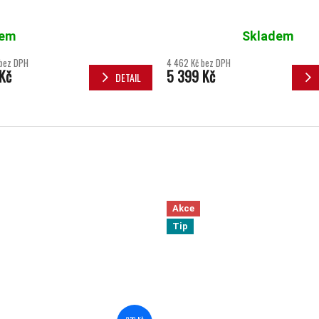
dem
Skladem
Průměrné hodnocení produktu je 5,
 bez DPH
4 462 Kč bez DPH
Kč
5 399 Kč
DETAIL
Akce
Tip