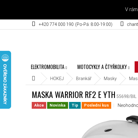
Přejít na obsah
V rám
+420 774 000 190
chant
ELEKTROMOBILITA
MOTOCYKLY A ČTYŘKOLKY
Domů
HOKEJ
Brankář
Masky
Mas
MASKA WARRIOR RF2 E YTH
55698/BIL
Průměrné h
Neohodn
Akce
Novinka
Tip
Poslední kus