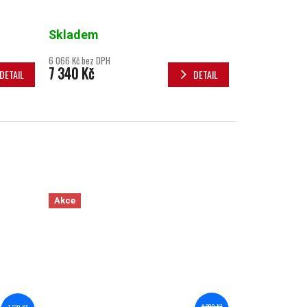
Skladem
0 z 5 hvězdiček.
6 066 Kč bez DPH
7 340 Kč
DETAIL
DETAIL
Akce
4 399 Kč