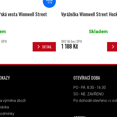
829 Kč
–9 %
ská vesta Winnwell Street
Vyrážečka Winnwell Street Hoc
dem
Skladem
Průměrné hodnocení produktu je 5,
z DPH
982 Kč bez DPH
1 188 Kč
DETAIL
ODKAZY
OTEVÍRACÍ DOBA
PO - PÁ: 8:30 - 16:30
SO - NE: ZAVŘENO
a výměna zboží
Po dohodě otevřeno i v sob
návka
podmínky