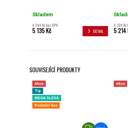
Skladem
Skla
4 244 Kč bez DPH
4 309 Kč
5 135 Kč
5 214 
DETAIL
SOUVISEJÍCÍ PRODUKTY
Akce
Akce
Tip
MEGA SLEVA
Poslední kus
ZDARMA