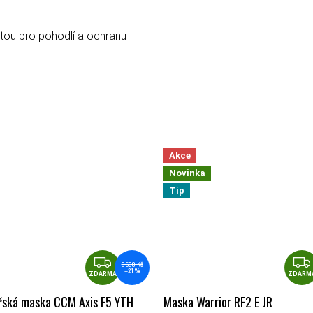
otou pro pohodlí a ochranu
Akce
Novinka
Tip
ZDARMA
6 600 Kč
–21 %
ZDARMA
ZDARM
řská maska CCM Axis F5 YTH
Maska Warrior RF2 E JR