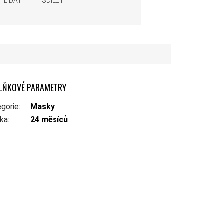
HLÍDAT
SDÍLET
LŇKOVÉ PARAMETRY
gorie
:
Masky
uka
:
24 měsíců