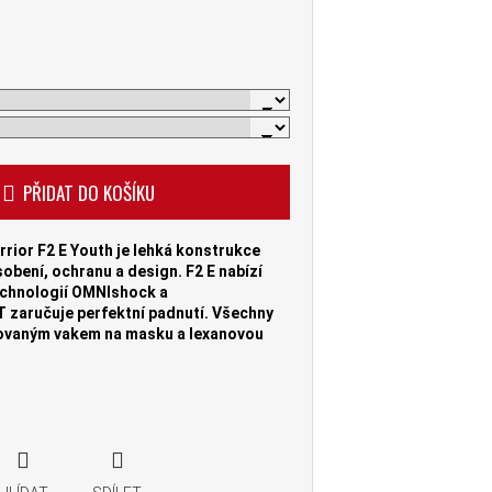
PŘIDAT DO KOŠÍKU
rior F2 E Youth
je lehká konstrukce
obení, ochranu a design. F2 E nabízí
chnologií OMNIshock a
T
zaručuje perfektní padnutí. Všechny
rovaným vakem na masku a lexanovou