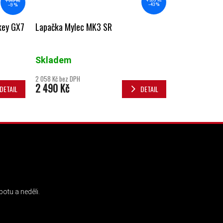
1 319 Kč
–43 %
–9 %
Lapačka Mylec MK3 SR
key GX7
Skladem
0 z 5 hvězdiček.
2 058 Kč bez DPH
2 490 Kč
DETAIL
DETAIL
INSTAGRAM
otu a neděli.