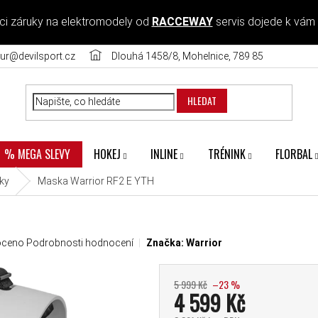
ci záruky na elektromodely od
RACCEWAY
servis dojede k vám
ur@devilsport.cz
Dlouhá 1458/8, Mohelnice, 789 85
HLEDAT
HOKEJ
INLINE
TRÉNINK
FLORBAL
% MEGA SLEVY
ky
Maska Warrior RF2 E YTH
odnocení produktu je 0,0 z 5 hvězdiček.
oceno
Podrobnosti hodnocení
Značka:
Warrior
5 999 Kč
–23 %
4 599 Kč