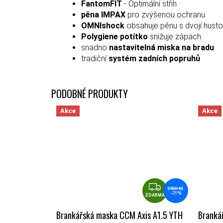
FantomFIT
- Optimální střih
pěna IMPAX
pro zvýšenou ochranu
OMNIshock
obsahuje pěnu s dvojí hust
Polygiene potítko
snižuje zápach
snadno
nastavitelná miska na bradu
tradiční
systém zadních popruhů
Akce
Akce
ZDARMA
6 500 Kč
–21 %
ZDARMA
Brankářská maska CCM Axis A1.5 YTH
Branká