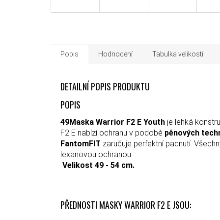
Popis
Hodnocení
Tabulka velikostí
DETAILNÍ POPIS PRODUKTU
POPIS
49Maska Warrior F2 E Youth
je lehká konstr
F2 E nabízí ochranu v podobě
pěnových tech
FantomFIT
zaručuje perfektní padnutí. Vše
lexanovou ochranou.
Velikost 49
- 54 cm.
PŘEDNOSTI MASKY WARRIOR F2 E JSOU: