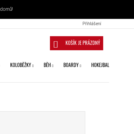
 domů!
Přihlášení
NÁKUPNÍ KOŠÍK
KOLOBĚŽKY
BĚH
BOARDY
HOKEJBAL
FANS