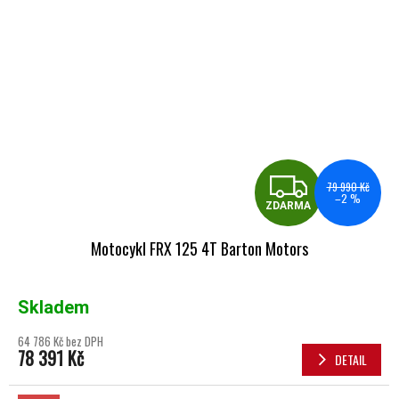
ZDA
79 990 Kč
–2 %
ZDARMA
Motocykl FRX 125 4T Barton Motors
Skladem
64 786 Kč bez DPH
78 391 Kč
DETAIL