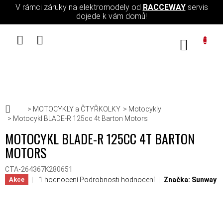
Přejít na obsah
V rámci záruky na elektromodely od
RACCEWAY
servis
dojede k vám domů!
NÁKUPN
Domů
MOTOCYKLY a ČTYŘKOLKY
Motocykly
Motocykl BLADE-R 125cc 4t Barton Motors
MOTOCYKL BLADE-R 125CC 4T BARTON
MOTORS
CTA-264367K280651
Průměrné hodnocení produktu je 5,0 z 5 hvězdiček.
1 hodnocení
Podrobnosti hodnocení
Značka:
Sunway
Akce