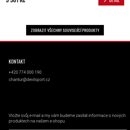
DETAIL
ZOBRAZIT VŠECHNY SOUVISEJÍCÍ PRODUKTY
ZÁPATÍ
KONTAKT
+420 774 000 190
chantur@devilsport.cz
ODEBÍRAT NEWSLETTER
Vložte svůj e-mail a my vám budeme zasílat informace o nových
produktech na našem e-shopu.