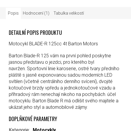
Popis
Hodnocení (1)
Tabulka velikostí
DETAILNÍ POPIS PRODUKTU
Motocykl BLADE-R 125cc 4t Barton Motors
Barton Blade-R 125 vám na první pohled poskytne
jasnou představu o jezdci, pro kterého byl
navržen. Sportovní linie karoserie, ostré tvary předního
pláště s jasně exponovanou sadou moderních LED
svítilen (včetně centrálního denního svícení), dvojité
kotoučové brzdy vpředu a jednokotoučové vzadu a
příhradový rám nenechají nikoho na pochybách. účel
motocyklu. Barton Blade R má odlišit svého majitele a
ukázat jeho styl a automobilové zájmy.
DOPLŇKOVÉ PARAMETRY
Kategorie
:
Motocykly