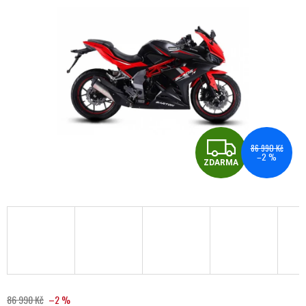
ZDA
86 990 Kč
–2 %
ZDARMA
86 990 Kč
–2 %