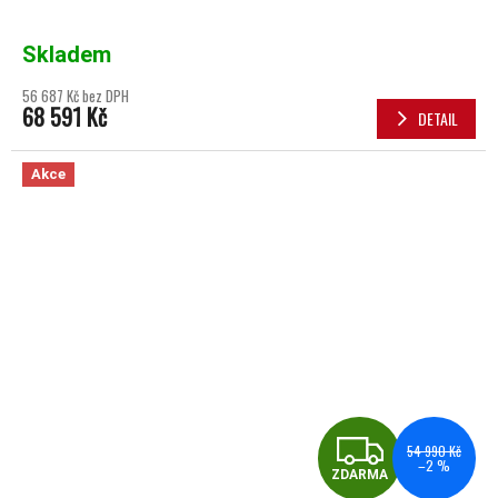
Skladem
56 687 Kč bez DPH
68 591 Kč
DETAIL
Akce
ZDA
54 990 Kč
–2 %
ZDARMA