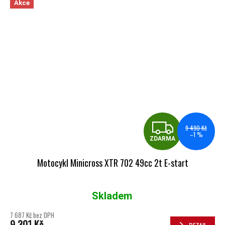
Akce
ZDA
9 490 Kč
–1 %
ZDARMA
Motocykl Minicross XTR 702 49cc 2t E-start
Skladem
Průměrné hodnocení produktu je 5,0 z 5 hvězdiček.
7 687 Kč bez DPH
9 301 Kč