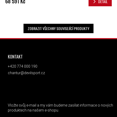
68 591 Kč
DETAIL
ZOBRAZIT VŠECHNY SOUVISEJÍCÍ PRODUKTY
ZÁPATÍ
KONTAKT
+420 774 000 190
chantur@devilsport.cz
ODEBÍRAT NEWSLETTER
Vložte svůj e-mail a my vám budeme zasílat informace o nových
produktech na našem e-shopu.