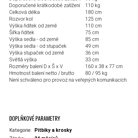
Doporučené krátkodobé zatížení
110 kg
Celková délka
180 cm
Rozvor kol
125 cm
Výška řidítek od země
110 cm
Šířka řidítek
75 cm
Výška sedla - od země
85 cm
Výška sedla - od stupaček
49 cm
Výška stupaček od země
36 cm
Světlá výška
33 cm
Rozměry balení D x Š x V
160 x 38 x 77 cm
Hmotnost balení netto / brutto
80 / 95 kg
Není schváleno pro provoz na veřejných komunikacích.
DOPLŇKOVÉ PARAMETRY
Kategorie
:
Pitbiky a krosky