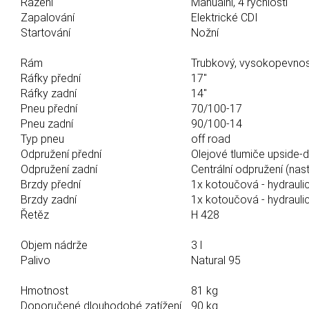
Řazení
Manuální, 4 rychlosti
Zapalování
Elektrické CDI
Startování
Nožní
Rám
Trubkový, vysokopevnos
Ráfky přední
17"
Ráfky zadní
14"
Pneu přední
70/100-17
Pneu zadní
90/100-14
Typ pneu
off road
Odpružení přední
Olejové tlumiče upside
Odpružení zadní
Centrální odpružení (nast
Brzdy přední
1x kotoučová - hydrauli
Brzdy zadní
1x kotoučová - hydraulic
Řetěz
H 428
Objem nádrže
3 l
Palivo
Natural 95
Hmotnost
81 kg
Doporučené dlouhodobé zatížení
90 kg