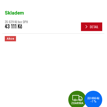
Skladem
35 629 Kč bez DPH
43 111 Kč
DETAIL
Akce
ZDA
22 990 Kč
–1 %
ZDARMA