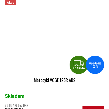
Akce
ZDA
69 990 Kč
–2 %
ZDARMA
Motocykl VOGE 125R ABS
Skladem
56 687 Kč bez DPH