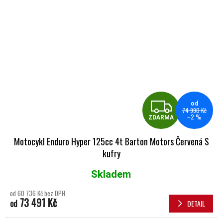
ZDA
od
74 990 Kč
–2 %
ZDARMA
Motocykl Enduro Hyper 125cc 4t Barton Motors Červená S
kufry
Skladem
Průměrné hodnocení produktu je 5,0 z 5 hvězdiček.
od 60 736 Kč bez DPH
73 491 Kč
od
DETAIL