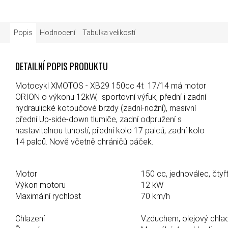
Popis
Hodnocení
Tabulka velikostí
DETAILNÍ POPIS PRODUKTU
Motocykl XMOTOS - XB29 150cc 4t 17/14 má motor
ORION o výkonu 12kW, sportovní výfuk, přední i zadní
hydraulické kotoučové brzdy (zadní-nožní), masivní
přední
Up-side-down
tlumiče, zadní odpružení s
nastavitelnou tuhostí, přední kolo 17 palců, zadní kolo
14 palců.
Nově včetně chráničů páček.
Motor
150 cc, jednoválec, čtyřt
Výkon motoru
12 kW
Maximální rychlost
70 km/h
Chlazení
Vzduchem, olejový chla