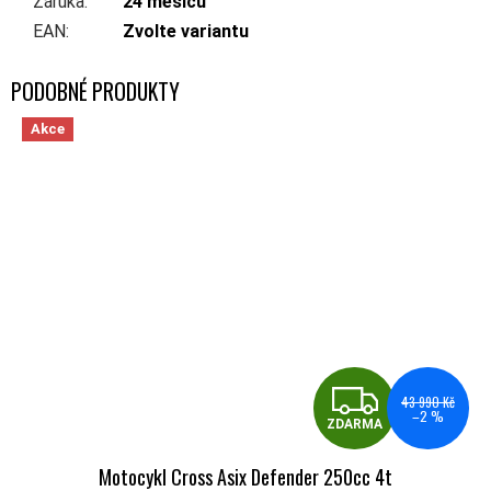
Záruka
:
24 měsíců
EAN
:
Zvolte variantu
Akce
ZDA
43 990 Kč
–2 %
ZDARMA
Motocykl Cross Asix Defender 250cc 4t