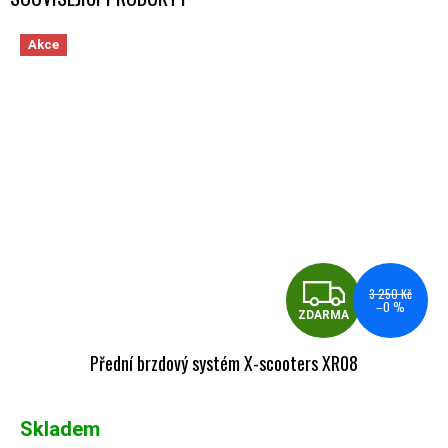
Akce
ZDA
3 250 Kč
–0 %
ZDARMA
Přední brzdový systém X-scooters XR08
Skladem