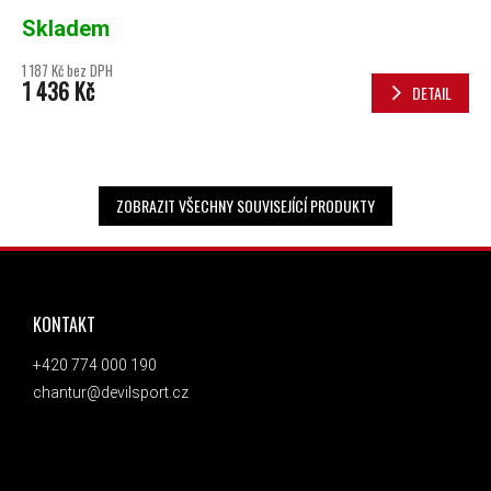
Skladem
1 187 Kč bez DPH
1 436 Kč
DETAIL
ZOBRAZIT VŠECHNY SOUVISEJÍCÍ PRODUKTY
ZÁPATÍ
KONTAKT
+420 774 000 190
chantur@devilsport.cz
ODEBÍRAT NEWSLETTER