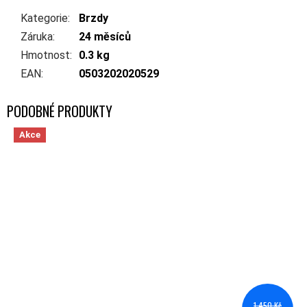
Kategorie
:
Brzdy
Záruka
:
24 měsíců
Hmotnost
:
0.3 kg
EAN
:
0503202020529
Akce
1 450 Kč