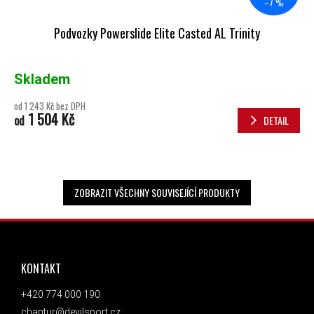
–7 %
Podvozky Powerslide Elite Casted AL Trinity
Skladem
od 1 243 Kč bez DPH
1 504 Kč
od
DETAIL
ZOBRAZIT VŠECHNY SOUVISEJÍCÍ PRODUKTY
ZÁPATÍ
KONTAKT
+420 774 000 190
chantur@devilsport.cz