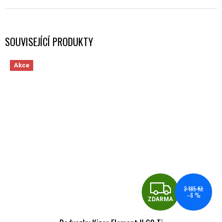
SOUVISEJÍCÍ PRODUKTY
Akce
ZDA
3 185 Kč
–6 %
ZDARMA