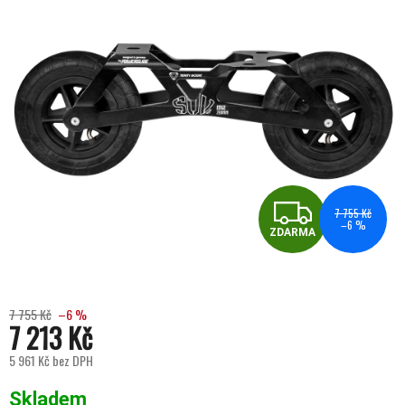
ZDA
7 755 Kč
–6 %
ZDARMA
7 755 Kč
–6 %
7 213 Kč
5 961 Kč bez DPH
Měrná cena:
Skladem