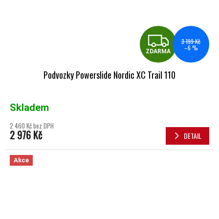
ZDA
3 199 Kč
–6 %
ZDARMA
Podvozky Powerslide Nordic XC Trail 110
Skladem
2 460 Kč bez DPH
2 976 Kč
DETAIL
Akce