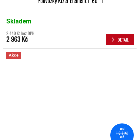
Podvozky Kizer Element II 60 Ti
Skladem
2 449 Kč bez DPH
2 963 Kč
DETAIL
Akce
od
1 617 Kč
až