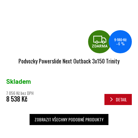
ZDA
9 180 Kč
–6 %
ZDARMA
Podvozky Powerslide Next Outback 3x150 Trinity
Skladem
7 056 Kč bez DPH
8 538 Kč
DETAIL
ZOBRAZIT VŠECHNY PODOBNÉ PRODUKTY