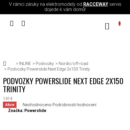
Přejít na obsah
V rámci záruky na elektromodely od
RACCEWAY
servis
dojede k vám domů!
NÁKUPN
Domů
INLINE
Podvozky
Nordic/off-road
Podvozky Powerslide Next Edge 2x150 Trinity
PODVOZKY POWERSLIDE NEXT EDGE 2X150
TRINITY
1414
Průměrné hodnocení produktu je 0,0 z 5 hvězdiček.
Neohodnoceno
Podrobnosti hodnocení
Akce
Značka:
Powerslide