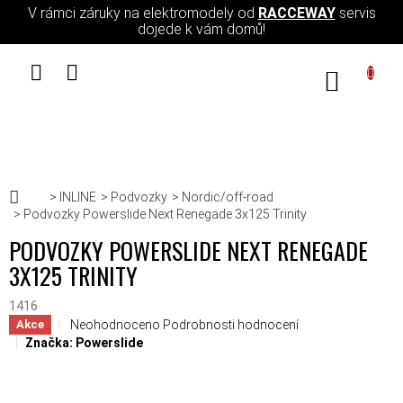
Přejít na obsah
V rámci záruky na elektromodely od
RACCEWAY
servis
dojede k vám domů!
NÁKUPN
Domů
INLINE
Podvozky
Nordic/off-road
Podvozky Powerslide Next Renegade 3x125 Trinity
PODVOZKY POWERSLIDE NEXT RENEGADE
3X125 TRINITY
1416
Průměrné hodnocení produktu je 0,0 z 5 hvězdiček.
Neohodnoceno
Podrobnosti hodnocení
Akce
Značka:
Powerslide