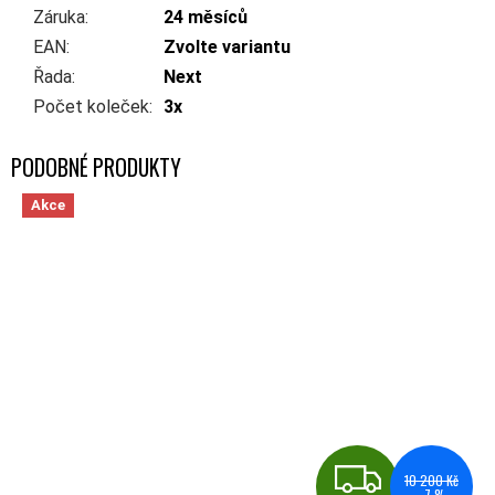
Záruka
:
24 měsíců
EAN
:
Zvolte variantu
Řada
:
Next
Počet koleček
:
3x
Akce
ZDA
10 200 Kč
–7 %