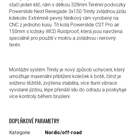
stačí jeden klíč, rám s délkou 328mm.Terénní podvozky
Powerslide Next Renegade 3x150 Trinity zvládnou jízdu
kdekoliv. Extrémně pevný hliníkový rám vyrobený na
CNC z jednoho kusu. Tři kola Powerslide CST Pro air
150mm s ložisky WCD Rustproof, která jsou navržena
speciálně pro použití v mokru a zvládnou i nerovný
terén.
Montážní systém Trinity je nový způsob uchycení, který
umožňuje maximální přiblížení koleček k botě, čímž je
sníženo těžiště, zvýšena stabilita, více tlumí vibrace
vyvolané jízdou, lépe přenáší sílu do odrazu a poskytuje
více kontroly během bruslení.
DOPLŇKOVÉ PARAMETRY
Kategorie
:
Nordic/off-road