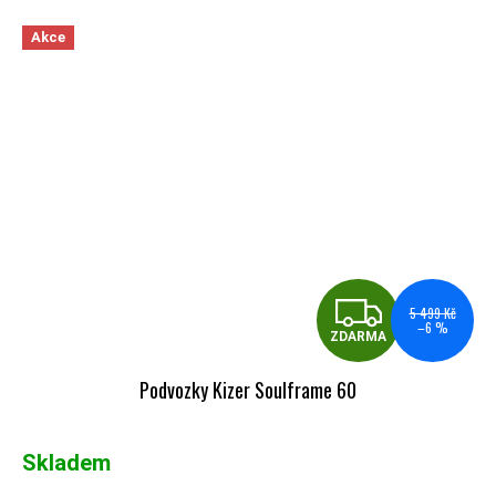
Akce
ZDA
5 499 Kč
–6 %
ZDARMA
Podvozky Kizer Soulframe 60
Skladem