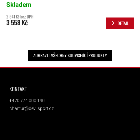
Skladem
2 941 Kč bez DPH
3 558 Kč
DETAIL
ZOBRAZIT VŠECHNY SOUVISEJÍCÍ PRODUKTY
ZÁPATÍ
KONTAKT
+420 774 000 190
chantur@devilsport.cz
ODEBÍRAT NEWSLETTER