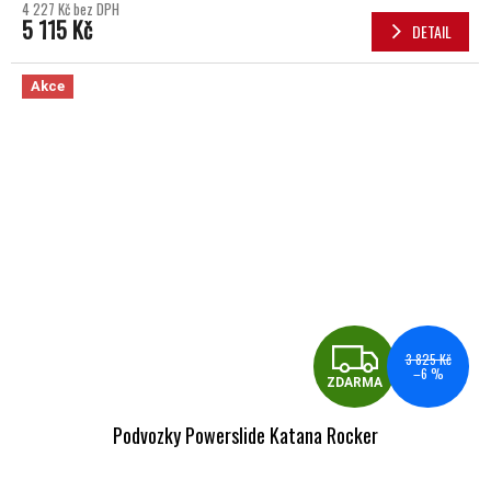
4 227 Kč bez DPH
5 115 Kč
DETAIL
Akce
ZDA
3 825 Kč
–6 %
ZDARMA
Podvozky Powerslide Katana Rocker