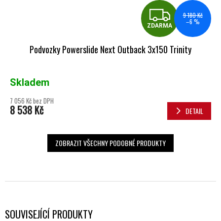
ZDA
9 180 Kč
–6 %
ZDARMA
Podvozky Powerslide Next Outback 3x150 Trinity
Skladem
7 056 Kč bez DPH
8 538 Kč
DETAIL
ZOBRAZIT VŠECHNY PODOBNÉ PRODUKTY
SOUVISEJÍCÍ PRODUKTY