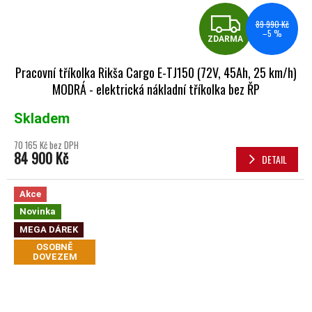
ZDA
89 990 Kč
–5 %
ZDARMA
Pracovní tříkolka Rikša Cargo E-TJ150 (72V, 45Ah, 25 km/h)
MODRÁ - elektrická nákladní tříkolka bez ŘP
Skladem
70 165 Kč bez DPH
84 900 Kč
DETAIL
Akce
Novinka
MEGA DÁREK
OSOBNĚ
DOVEZEM