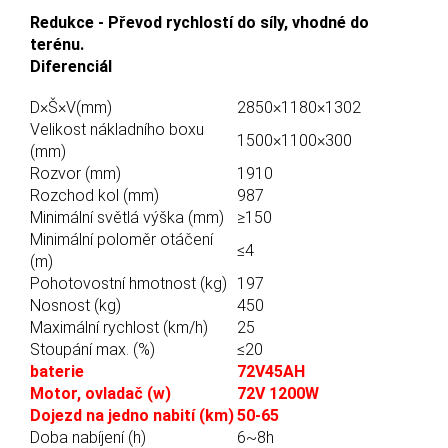
Redukce - Převod rychlostí do síly, vhodné do
terénu.
Diferenciál
D×Š×V(mm)
2850×1180×1302
Velikost nákladního boxu
1500×1100×300
(mm)
Rozvor (mm)
1910
Rozchod kol (mm)
987
Minimální světlá výška (mm)
≥150
Minimální poloměr otáčení
≤4
(m)
Pohotovostní hmotnost (kg)
197
Nosnost (kg)
450
Maximální rychlost (km/h)
25
Stoupání max. (%)
≤20
baterie
72V45AH
Motor, ovladač (w)
72V 1200W
Dojezd na jedno nabití (km)
50-65
Doba nabíjení (h)
6~8h