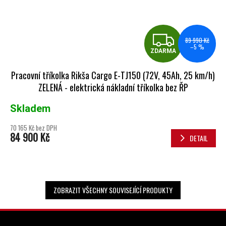
ZDA
89 990 Kč
–5 %
ZDARMA
Pracovní tříkolka Rikša Cargo E-TJ150 (72V, 45Ah, 25 km/h)
ZELENÁ - elektrická nákladní tříkolka bez ŘP
Skladem
70 165 Kč bez DPH
84 900 Kč
DETAIL
ZOBRAZIT VŠECHNY SOUVISEJÍCÍ PRODUKTY
ZÁPATÍ