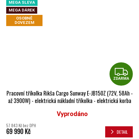
MEGA SLEVA
MEGA DÁREK
OSOBNĚ
DOVEZEM
Z
ZDARMA
Pracovní tříkolka Rikša Cargo Sunway E-JB150Z (72V, 58Ah -
až 3900W) - elektrická nákladní tříkolka - elektrická korba
modrá
Vyprodáno
Průměrné hodnocení produktu je 5,0 z 5 hvězdiček.
57 843 Kč bez DPH
69 990 Kč
DETAIL