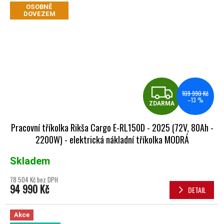
OSOBNĚ
DOVEZEM
ZDA
109 990 Kč
–13 %
ZDARMA
Pracovní tříkolka Rikša Cargo E-RL150D - 2025 (72V, 80Ah -
2200W) - elektrická nákladní tříkolka MODRÁ
Skladem
78 504 Kč bez DPH
94 990 Kč
DETAIL
Akce