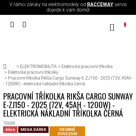
Přejít na obsah
V rámci záruky na elektromodely od
RACCEWAY
servis
dojede k vám domů!
NÁKUPN
Domů
ELEKTROMOBILITA
Elektrická pracovní tříkolka
Elektrické pracovní tříkolky
Pracovní tříkolka Rikša Cargo Sunway E-ZJ150 - 2025 (72V, 45Ah
- 1200W) - elektrická nákladní tříkolka černá
PRACOVNÍ TŘÍKOLKA RIKŠA CARGO SUNWAY
E-ZJ150 - 2025 (72V, 45AH - 1200W) -
ELEKTRICKÁ NÁKLADNÍ TŘÍKOLKA ČERNÁ
70688
Akce
MEGA DÁREK
OSOBNĚ
DOVEZEM