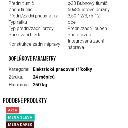
Přední tlumič
φ33 Bubnový tlumič
Zadní tlumič
50×85 listové pružiny
Přední/Zadní pneumatika
3,50-12/3,75-12
Typ ráfku
ocel
Typ přední/zadní brzdy
Přední/zadní: buben
Parkovací brzda
Ruční brzda
Integrovaná zadní
Konstrukce zadní nápravy
náprava
DOPLŇKOVÉ PARAMETRY
Kategorie
:
Elektrické pracovní tříkolky
Záruka
:
24 měsíců
Hmotnost
:
250 kg
Akce
MEGA SLEVA
MEGA DÁREK