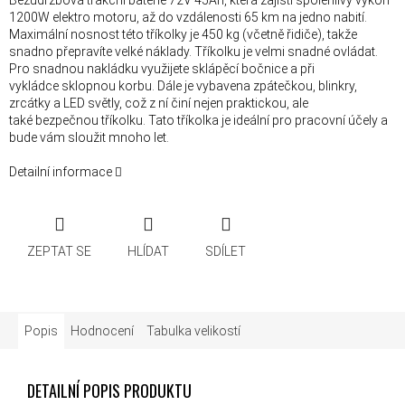
Bezúdržbová trakční baterie 72V 45Ah, která zajistí spolehlivý výkon
1200W elektro motoru, až do vzdálenosti 65 km na jedno nabití.
Maximální nosnost této tříkolky je 450 kg (včetně řidiče), takže
snadno přepravíte velké náklady. Tříkolku je velmi snadné ovládat.
Pro snadnou nakládku využijete sklápěcí bočnice a při
vykládce sklopnou korbu. Dále je vybavena zpátečkou, blinkry,
zrcátky a LED světly, což z ní činí nejen praktickou, ale
také bezpečnou tříkolku. Tato tříkolka je ideální pro pracovní účely a
bude vám sloužit mnoho let.
Detailní informace
ZEPTAT SE
HLÍDAT
SDÍLET
Popis
Hodnocení
Tabulka velikostí
DETAILNÍ POPIS PRODUKTU