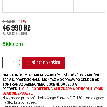
54 990 Kč
–14 %
46 990 Kč
38 835 Kč bez DPH
Měrná cena:
Skladem
PŘIDAT DO KOŠÍKU
NÁHRADNÍ DÍLY SKLADEM. ZAJISTÍME ZÁRUČNÍ I POZÁRUČNÍ
SERVIS. PROFESIONÁLNÍ MONTAŽ A DOPRAVA PO CELÉ ČR OD
TOPTRANS ZDARMA, NEBO OSOBNĚ DOJEDU A
PŘEDVEDU.
OLEJ DO DIFERENCIÁLU ZDARMA DENICOL HYPOID
GEAR OIL EP80W90.
Nový model pracovní tříkolky Cargo Sunway E-ZJ150. Homologace
na SPZ kategorie L2e-U