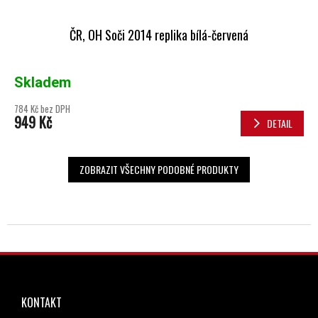
ČR, OH Soči 2014 replika bílá-červená
Skladem
784 Kč bez DPH
949 Kč
DETAIL
ZOBRAZIT VŠECHNY PODOBNÉ PRODUKTY
ZÁPATÍ
KONTAKT