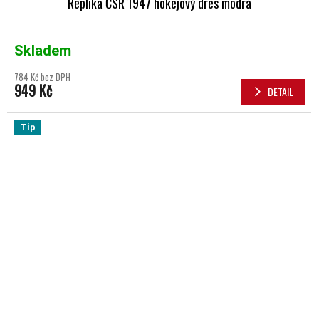
Replika ČSR 1947 hokejový dres modrá
Skladem
784 Kč bez DPH
949 Kč
DETAIL
Tip