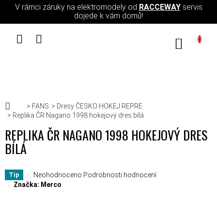
Přejít na obsah
V rámci záruky na elektromodely od
RACCEWAY
servis
dojede k vám domů!
NÁKUPN
Domů
FANS
Dresy ČESKO HOKEJ REPRE
Replika ČR Nagano 1998 hokejový dres bílá
REPLIKA ČR NAGANO 1998 HOKEJOVÝ DRES
BÍLÁ
Průměrné hodnocení produktu je 0,0 z 5 hvězdiček.
Neohodnoceno
Podrobnosti hodnocení
Tip
Značka:
Merco