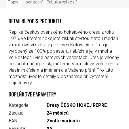
Popis
Hodnocení
Tabulka velikostí
DETAILNÍ POPIS PRODUKTU
Replika československého hokejového dresu z roku
1976, ve kterém hokejisté získali čtvrtou zlatou medaili
z mistrovství světa v polských Katowicích. Dres je
vyrobený ze 100% polyesteru, nabízíme jej v mnoha
velikostech i více barevných variantách. Dres je vhodný
pro sublimační potisk, můžeme Vám tak vytvořit dres s
vlastním číslem a jménem dle Vašeho přání. Pro tuto
možnost uveďte detaily v poznámce při vytváření
objednávky.
DOPLŇKOVÉ PARAMETRY
Kategorie
:
Dresy ČESKO HOKEJ REPRE
Záruka
:
24 měsíců
EAN
:
Zvolte variantu
Varianta
:
XS