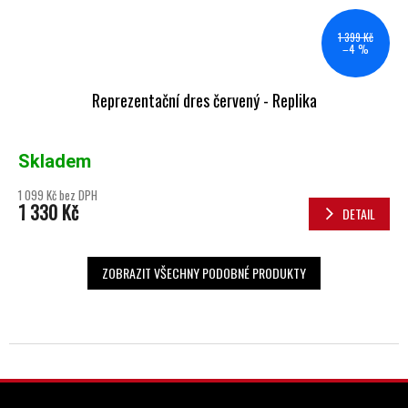
1 399 Kč
–4 %
Reprezentační dres červený - Replika
Skladem
1 099 Kč bez DPH
1 330 Kč
DETAIL
ZOBRAZIT VŠECHNY PODOBNÉ PRODUKTY
ZÁPATÍ