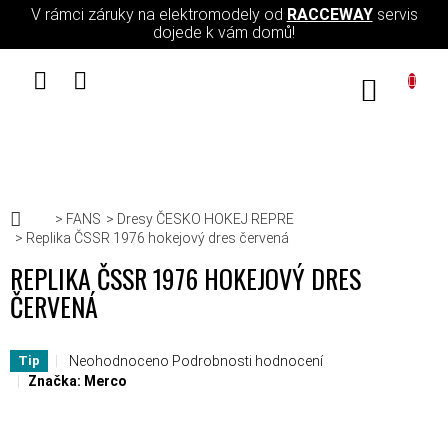
Přejít na obsah
V rámci záruky na elektromodely od
RACCEWAY
servis
dojede k vám domů!
NÁKUPN
Domů
FANS
Dresy ČESKO HOKEJ REPRE
Replika ČSSR 1976 hokejový dres červená
REPLIKA ČSSR 1976 HOKEJOVÝ DRES
ČERVENÁ
Průměrné hodnocení produktu je 0,0 z 5 hvězdiček.
Neohodnoceno
Podrobnosti hodnocení
Tip
Značka:
Merco