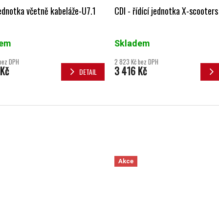
jednotka včetně kabeláže-U7.1
CDI - řídící jednotka X-scooter
dem
Skladem
bez DPH
2 823 Kč bez DPH
 Kč
3 416 Kč
DETAIL
Akce