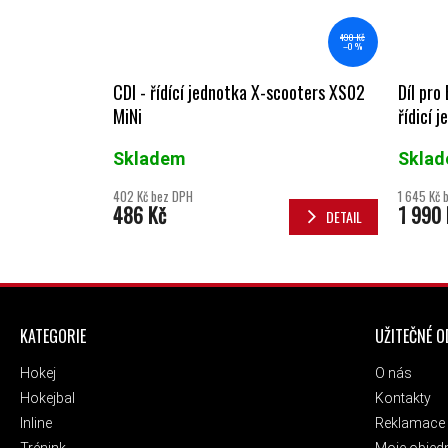
490 Kč
–0 %
CDI - řídící jednotka X-scooters XS02
Díl pr
MiNi
řídicí 
Skladem
Skla
402 Kč bez DPH
1 645 Kč 
486 Kč
1 990 
DETAIL
ZÁPATÍ
KATEGORIE
UŽITEČNÉ 
Hokej
O nás
Hokejbal
Kontakty
Inline
Reklamace 
Trénink
Moje objed