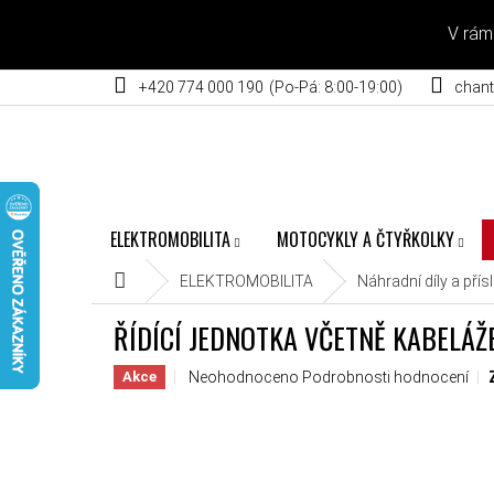
Přejít na obsah
V rám
+420 774 000 190
chant
ELEKTROMOBILITA
MOTOCYKLY A ČTYŘKOLKY
Domů
ELEKTROMOBILITA
Náhradní díly a přís
ŘÍDÍCÍ JEDNOTKA VČETNĚ KABELÁŽ
Průměrné hodnocení produktu je 0,0 z 5 hvěz
Neohodnoceno
Podrobnosti hodnocení
Akce