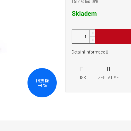
1 512 Kč bez DPH
Měrná cena:
Skladem
Detailní informace
TISK
ZEPTAT SE
1 925 Kč
–4 %