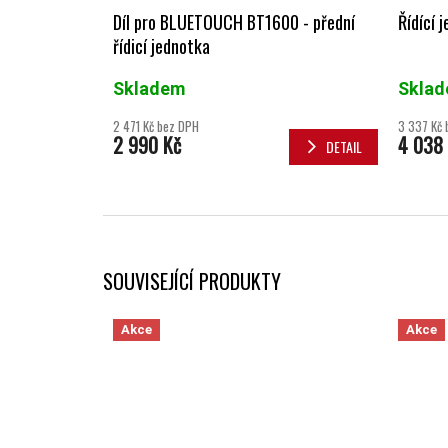
Díl pro BLUETOUCH BT1600 - přední
Řídící 
řídicí jednotka
Skladem
Skla
2 471 Kč bez DPH
3 337 Kč 
2 990 Kč
4 038
DETAIL
SOUVISEJÍCÍ PRODUKTY
Akce
Akce