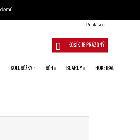
 domů!
Přihlášení
NÁKUPNÍ KOŠÍK
KOLOBĚŽKY
BĚH
BOARDY
HOKEJBAL
FANS