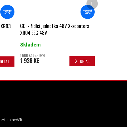
Další produkt
1 955 Kč
1 965 Kč
–0 %
–0 %
CDI - řídící jednotka 48V X-scooters
s XR03
XR04 EEC 48V
Skladem
1 600 Kč bez DPH
1 936 Kč
DETAIL
DETAIL
INSTAGRAM
otu a neděli.