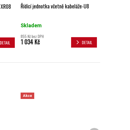
Řídící jednotka včetně kabeláže-U8
s XR08
Skladem
855 Kč bez DPH
1 034 Kč
DETAIL
DETAIL
Akce