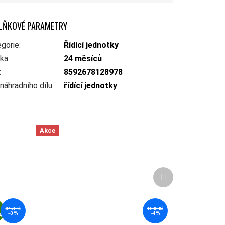
LŇKOVÉ PARAMETRY
gorie
:
Řídící jednotky
uka
:
24 měsíců
:
8592678128978
náhradního dílu
:
řídící jednotky
Akce
Další produkt
ZDARMA
1 088 Kč
3 450 Kč
–4 %
–0 %
A