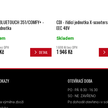
o BLUETOUCH 351/COMFY+ -
CDI - řídící jednotka X-scooter
jednotka
EEC 48V
dem
Skladem
bez DPH
1 608 Kč bez DPH
Kč
1 946 Kč
DETAIL
ODKAZY
OTEVÍRACÍ DOBA
PO - PÁ: 8:30 - 16:30
SO - NE: ZAVŘENO
a výměna zboží
Po dohodě otevřeno i v sob
návka