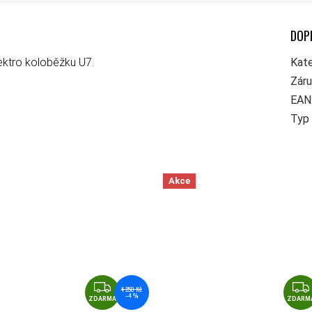
DOP
lektro koloběžku U7.
Kate
Zár
EAN
Typ 
Akce
MA
ZDARMA
4 250 Kč
–4 %
ZDARMA
ZDARM