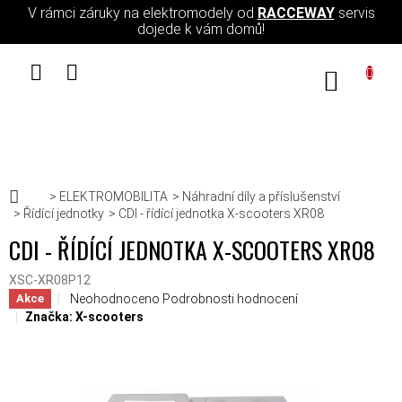
Přejít na obsah
V rámci záruky na elektromodely od
RACCEWAY
servis
dojede k vám domů!
NÁKUPN
Domů
ELEKTROMOBILITA
Náhradní díly a příslušenství
Řídící jednotky
CDI - řídící jednotka X-scooters XR08
CDI - ŘÍDÍCÍ JEDNOTKA X-SCOOTERS XR08
XSC-XR08P12
Průměrné hodnocení produktu je 0,0 z 5 hvězdiček.
Neohodnoceno
Podrobnosti hodnocení
Akce
Značka:
X-scooters