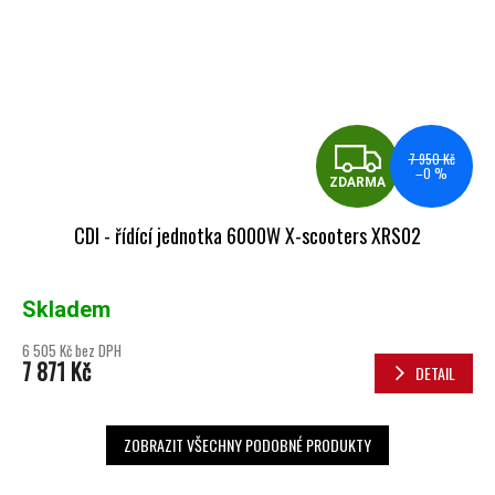
ZDA
7 950 Kč
–0 %
ZDARMA
CDI - řídící jednotka 6000W X-scooters XRS02
Skladem
6 505 Kč bez DPH
7 871 Kč
DETAIL
ZOBRAZIT VŠECHNY PODOBNÉ PRODUKTY