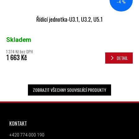
–4 %
Řídící jednotka-U3.1, U3.2, U5.1
Skladem
1 374 Kč bez DPH
1 663 Kč
DETAIL
ZOBRAZIT VŠECHNY SOUVISEJÍCÍ PRODUKTY
ZÁPATÍ
KONTAKT
+420 774 000 190