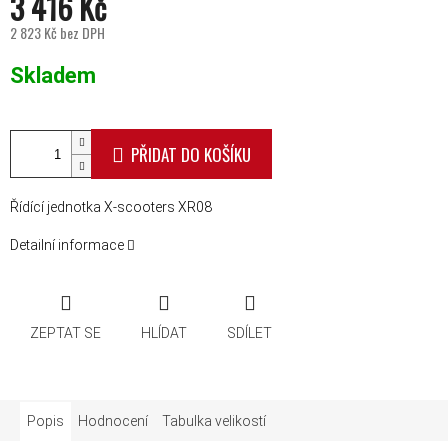
3 416 Kč
2 823 Kč bez DPH
Měrná cena:
Skladem
PŘIDAT DO KOŠÍKU
Řídící jednotka X-scooters XR08
Detailní informace
ZEPTAT SE
HLÍDAT
SDÍLET
Popis
Hodnocení
Tabulka velikostí