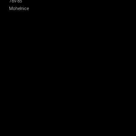
789 85
Mohelnice
INSTAGRAM