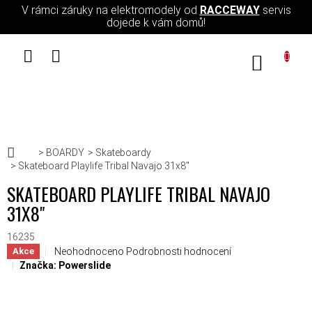
Přejít na obsah
V rámci záruky na elektromodely od
RACCEWAY
servis
dojede k vám domů!
NÁKUPN
Domů
BOARDY
Skateboardy
Skateboard Playlife Tribal Navajo 31x8"
SKATEBOARD PLAYLIFE TRIBAL NAVAJO
31X8"
16235
Průměrné hodnocení produktu je 0,0 z 5 hvězdiček.
Neohodnoceno
Podrobnosti hodnocení
Akce
Značka:
Powerslide