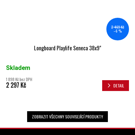
2 469 Kč
–6 %
Longboard Playlife Seneca 38x9"
Skladem
1 898 Kč bez DPH
2 297 Kč
DETAIL
ZOBRAZIT VŠECHNY SOUVISEJÍCÍ PRODUKTY
ZÁPATÍ