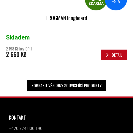
–5 %
ZDARMA
FROGMAN longboard
Skladem
2 198 Kč bez DPH
2 660 Kč
DETAIL
ZOBRAZIT VŠECHNY SOUVISEJÍCÍ PRODUKTY
ZÁPATÍ
KONTAKT
+420 774 000 190