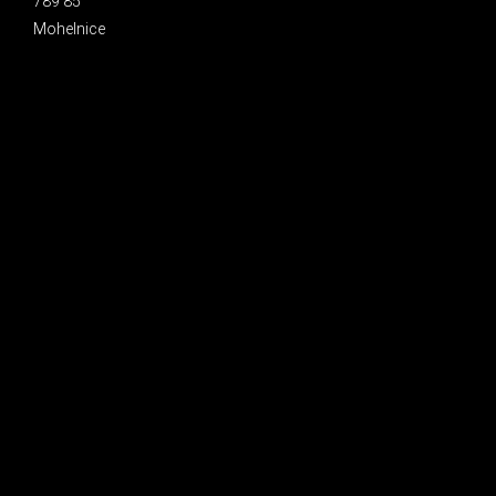
789 85
Mohelnice
INSTAGRAM