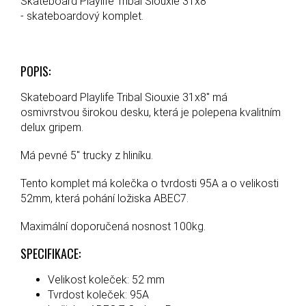
Skateboard Playlife Tribal Siouxie 31x8"
- skateboardový komplet.
POPIS:
Skateboard Playlife Tribal Siouxie 31x8" má
osmivrstvou širokou desku, která je polepena kvalitním
delux gripem.
Má pevné 5" trucky z hliníku.
Tento komplet má kolečka o tvrdosti 95A a o velikosti
52mm, která pohání ložiska ABEC7.
Maximální doporučená nosnost 100kg.
SPECIFIKACE:
Velikost koleček:
52 mm
Tvrdost koleček:
95A