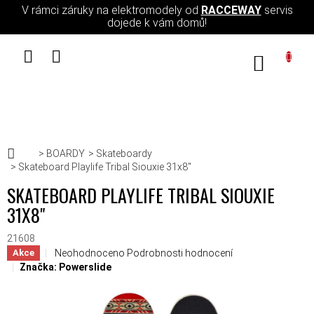
Přejít na obsah
V rámci záruky na elektromodely od
RACCEWAY
servis
dojede k vám domů!
NÁKUPN
Domů
BOARDY
Skateboardy
Skateboard Playlife Tribal Siouxie 31x8"
SKATEBOARD PLAYLIFE TRIBAL SIOUXIE
31X8"
21608
Průměrné hodnocení produktu je 0,0 z 5 hvězdiček.
Neohodnoceno
Podrobnosti hodnocení
Akce
Značka:
Powerslide