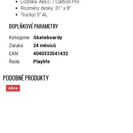
Ložiska:
ABEC 7 Carbon Pro
Rozměry desky:
31" x 8"
Trucky
:
5" AL
DOPLŇKOVÉ PARAMETRY
Kategorie
:
Skateboardy
Záruka
:
24 měsíců
EAN
:
4040333541432
Řada
:
Playlife
Akce