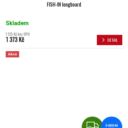
FISH-IN longboard
Skladem
1 135 Kč bez DPH
1 373 Kč
DETAIL
Akce
ZDA
2 800 Kč