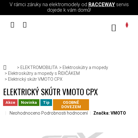
Přejít na obsah
V rámci záruky na elektromodely od
RACCEWAY
servis
dojede k vám domů!
NÁKUPN
Domů
ELEKTROMOBILITA
Elektroskútry a mopedy
Elektroskútry a mopedy s ŘIDIČÁKEM
Elektrický skútr VMOTO CPX
ELEKTRICKÝ SKÚTR VMOTO CPX
Akce
Novinka
Tip
OSOBNĚ
DOVEZEM
Průměrné hodnocení produktu je 0,0 z 5 hvězdiček.
Neohodnoceno
Podrobnosti hodnocení
Značka:
VMOTO