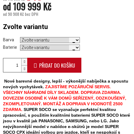
od
109 999 Kč
od
90 908 Kč
bez DPH
Měrná cena:
Zvolte variantu
Barva
Baterie
PŘIDAT DO KOŠÍKU
Nové barevné designy,
lepší - výkonější nabíječka a spoustu
nových vychytávek.
ZAJISTÍME POZÁRUČNÍ SERVIS.
VŠECHNY NÁHRADNÍ DÍLY SKLADEM. DOPRAVA ZDARMA.
DOVEZEM OSOBNĚ K VÁM DOMŮ SEŘÍZENÝ, ODZKOUŠENÝ,
ZKOMPLETOVANÝ. MONTÁŽ A DOPRAVA V HODNOTĚ 2500
ZDARMA.
SUPER SOCO se vyznačuje perfektní kvalitou
zpracování, s použitím kvalitními bateriemi SUPER SOCO které
jsou v kvalitě jak PANASONIC, SAMSUNG, nebo LG.
Jako
nejvýkonnější model v nabídce e-skútrů je model SUPER
SOCO CPX ideální volbou pro jezdce, kteří se nespokojí s