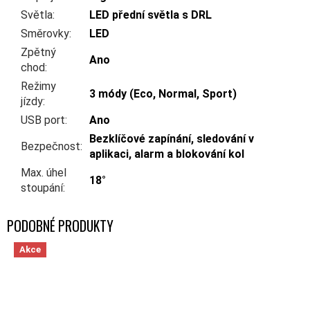
Světla
:
LED přední světla s DRL
Směrovky
:
LED
Zpětný
Ano
chod
:
Režimy
3 módy (Eco, Normal, Sport)
jízdy
:
USB port
:
Ano
Bezklíčové zapínání, sledování v
Bezpečnost
:
aplikaci, alarm a blokování kol
Max. úhel
18°
stoupání
:
Akce