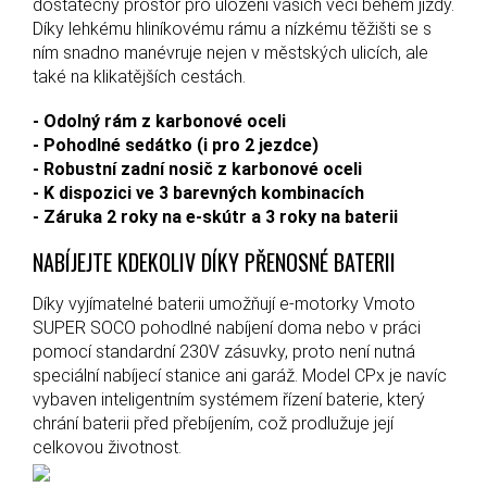
dostatečný prostor pro uložení vašich věcí během jízdy.
Díky lehkému hliníkovému rámu a nízkému těžišti se s
ním snadno manévruje nejen v městských ulicích, ale
také na klikatějších cestách.
- Odolný rám z karbonové oceli
- Pohodlné sedátko (i pro 2 jezdce)
- Robustní zadní nosič z karbonové oceli
- K dispozici ve 3 barevných kombinacích
- Záruka 2 roky na e-skútr a 3 roky na baterii
NABÍJEJTE KDEKOLIV DÍKY PŘENOSNÉ BATERII
Díky vyjímatelné baterii umožňují e-motorky Vmoto
SUPER SOCO pohodlné nabíjení doma nebo v práci
pomocí standardní 230V zásuvky, proto není nutná
speciální nabíjecí stanice ani garáž. Model CPx je navíc
vybaven inteligentním systémem řízení baterie, který
chrání baterii před přebíjením, což prodlužuje její
celkovou životnost.