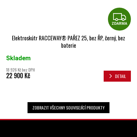
Z
ZDARMA
Elektroskútr RACCEWAY® PAŘEZ 25, bez ŘP, černý, bez
baterie
Skladem
18 926 Kč bez DPH
22 900 Kč
DETAIL
ZOBRAZIT VŠECHNY SOUVISEJÍCÍ PRODUKTY
ZÁPATÍ