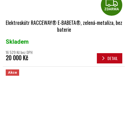
Z
ZDARMA
Elektroskútr RACCEWAY® E-BABETA®, zelená-metalíza, bez
baterie
Skladem
16 529 Kč bez DPH
20 000 Kč
DETAIL
Akce