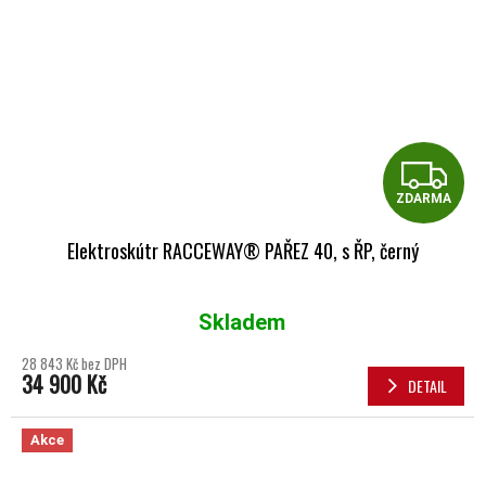
Z
ZDARMA
Elektroskútr RACCEWAY® PAŘEZ 40, s ŘP, černý
Skladem
Průměrné hodnocení produktu je 5,0 z 5 hvězdiček.
28 843 Kč bez DPH
34 900 Kč
DETAIL
Akce