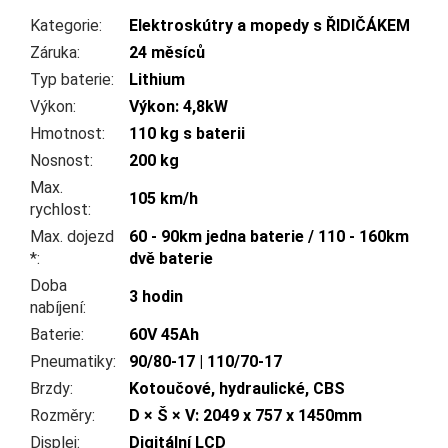
Kategorie
:
Elektroskútry a mopedy s ŘIDIČÁKEM
Záruka
:
24 měsíců
Typ baterie
:
Lithium
Výkon
:
Výkon: 4,8kW
Hmotnost
:
110 kg s baterii
Nosnost
:
200 kg
Max.
105 km/h
rychlost
:
Max. dojezd
60 - 90km jedna baterie / 110 - 160km
*
:
dvě baterie
Doba
3 hodin
nabíjení
:
Baterie
:
60V 45Ah
Pneumatiky
:
90/80-17 | 110/70-17
Brzdy
:
Kotoučové, hydraulické, CBS
Rozměry
:
D × Š × V: 2049 x 757 x 1450mm
Displej
:
Digitální LCD