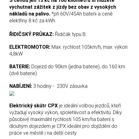
S cenou jen 13 kč na 100 kilometrů si můžete
vychutnat zážitek z jízdy bez obav z vysokých
nákladů na palivo.
*při 60V/45Ah baterii a ceně
elektřiny 8 kč za kWh.
ŘIDIČSKÝ PRŮKAZ:
Řidičák typu B
ELEKTROMOTOR:
Max. rychlost 105km/h, max. výkon
4,8kW
BATERIE:
Dojezd do 90km (jedna baterie), do 160 km
(dvě baterie)
NABÍJENÍ:
3 hodiny - 230V zásuvka
Elektrický skútr CPX
je ideální volbou jezdců, kteří
vyžadují vysoký výkon, spolehlivost a efektivitu. Díky
působivé maximální rychlosti 105 km/ha baterii s
dlouhým dojezdem je CPX ideální pro dojíždění do
práce ve městě i na delší cesty.