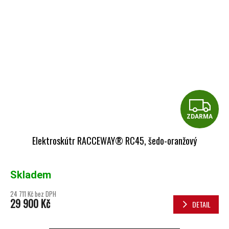
Z
ZDARMA
Elektroskútr RACCEWAY® RC45, šedo-oranžový
Skladem
24 711 Kč bez DPH
29 900 Kč
DETAIL