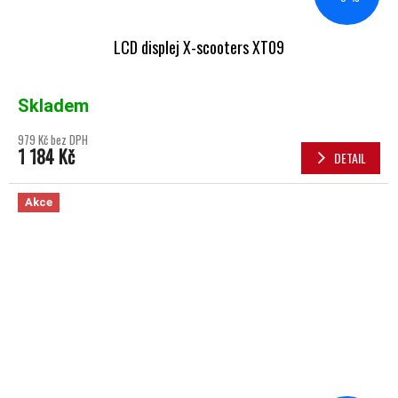
LCD displej X-scooters XT09
Skladem
979 Kč bez DPH
1 184 Kč
DETAIL
Akce