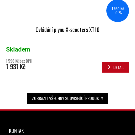
1 950 Kč
–0 %
Ovládání plynu X-scooters XT10
Skladem
1 596 Kč bez DPH
1 931 Kč
DETAIL
ZOBRAZIT VŠECHNY SOUVISEJÍCÍ PRODUKTY
ZÁPATÍ
KONTAKT