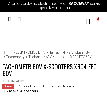
Přejít na obsah
V rámci záruky na elektromodely od
RACCEWAY
servis
dojede k vám domů!
NÁKUPN
Domů
ELEKTROMOBILITA
Náhradní díly a příslušenství
Tachometry
Tachometr 60V X-scooters XR04 EEC 60V
TACHOMETR 60V X-SCOOTERS XR04 EEC
60V
XSC-XR04P02
Průměrné hodnocení produktu je 0,0 z 5 hvězdiček.
Neohodnoceno
Podrobnosti hodnocení
Akce
Značka:
X-scooters