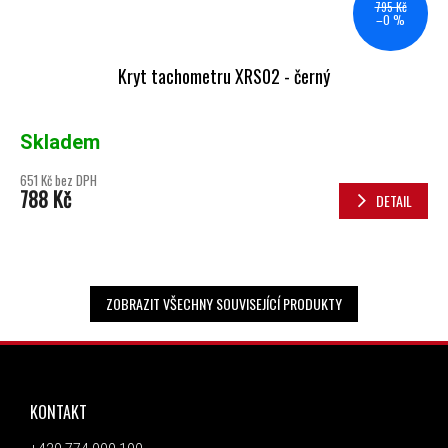
795 Kč
–0 %
Kryt tachometru XRS02 - černý
Skladem
651 Kč bez DPH
788 Kč
DETAIL
ZOBRAZIT VŠECHNY SOUVISEJÍCÍ PRODUKTY
ZÁPATÍ
KONTAKT