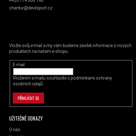
+420 774 000 190
chantur@devilsport.cz
ODEBÍRAT NEWSLETTER
Vložte svůj e-mail a my vám budeme zasílat informace o nových
produktech na našem e-shopu.
E-mail
Vložením e-mailu souhlasíte s
podmínkami ochrany
osobních údajů
PŘIHLÁSIT SE
UŽITEČNÉ ODKAZY
O nás