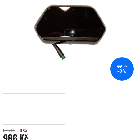
995 Kč
–0 %
995 Kč
–0 %
986 Kč