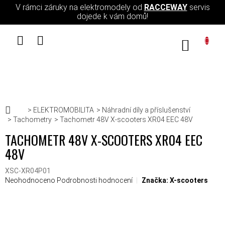
Přejít na obsah
V rámci záruky na elektromodely od
RACCEWAY
servis
dojede k vám domů!
NÁKUPN
Domů
ELEKTROMOBILITA
Náhradní díly a příslušenství
Tachometry
Tachometr 48V X-scooters XR04 EEC 48V
TACHOMETR 48V X-SCOOTERS XR04 EEC
48V
XSC-XR04P01
Průměrné hodnocení produktu je 0,0 z 5 hvězdiček.
Neohodnoceno
Podrobnosti hodnocení
Značka:
X-scooters