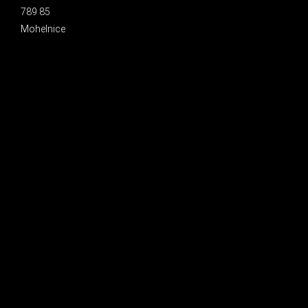
789 85
Mohelnice
INSTAGRAM