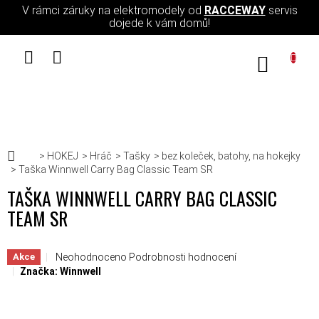
Přejít na obsah
V rámci záruky na elektromodely od
RACCEWAY
servis
dojede k vám domů!
NÁKUPN
Domů
HOKEJ
Hráč
Tašky
bez koleček, batohy, na hokejky
Taška Winnwell Carry Bag Classic Team SR
TAŠKA WINNWELL CARRY BAG CLASSIC
TEAM SR
Průměrné hodnocení produktu je 0,0 z 5 hvězdiček.
Neohodnoceno
Podrobnosti hodnocení
Akce
Značka:
Winnwell