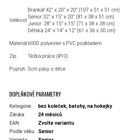
Brankář 42" x 20" x 20" (107 x 51 x 51 cm)
Senior 32" x 15" x 20" (81 x 38 x 51 cm)
Velikost:
Junior 28" x 15" x 15" (71 x 38 x 38 cm)
Dětská 24" x 14" x 12" (61 x 36 x 30 cm)
Materiál:
600D polyester s PVC podkladem
Zip:
Těžká práce (#10)
Popruh:
5cm pásy o šířce
DOPLŇKOVÉ PARAMETRY
Kategorie
:
bez koleček, batohy, na hokejky
Záruka
:
24 měsíců
EAN
:
Zvolte variantu
Podle věku
:
Senior
Varianta
:
Senior