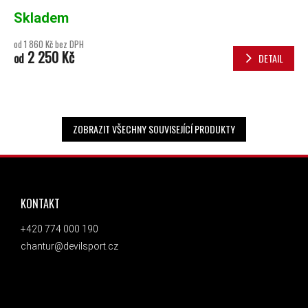
Skladem
od 1 860 Kč bez DPH
2 250 Kč
od
DETAIL
ZOBRAZIT VŠECHNY SOUVISEJÍCÍ PRODUKTY
ZÁPATÍ
KONTAKT
+420 774 000 190
chantur@devilsport.cz
ODEBÍRAT NEWSLETTER