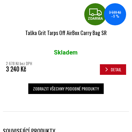
ZDA
3 599 Kč
–9 %
ZDARMA
Taška Grit Tarps Off AirBox Carry Bag SR
Skladem
Průměrné hodnocení produktu je 5,0 z 5 hvězdiček.
2 678 Kč bez DPH
3 240 Kč
DETAIL
ZOBRAZIT VŠECHNY PODOBNÉ PRODUKTY
SOUVISEJÍCÍ PRODUKTY