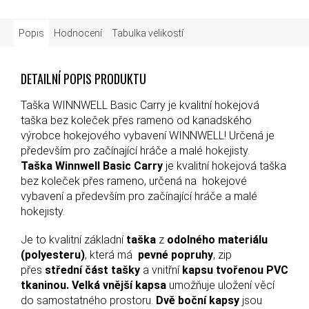
Popis
Hodnocení
Tabulka velikostí
DETAILNÍ POPIS PRODUKTU
Taška WINNWELL Basic Carry je kvalitní hokejová
taška bez koleček přes rameno od kanadského
výrobce hokejového vybavení WINNWELL! Určená je
především pro začínající hráče a malé hokejisty.
Taška Winnwell Basic Carry
je kvalitní hokejová taška
bez koleček přes rameno, určená na hokejové
vybavení a především pro začínající hráče a malé
hokejisty.
Je to kvalitní základní
taška
z
odolného materiálu
(polyesteru)
, která má
pevné popruhy
, zip
přes
střední část tašky
a vnitřní
kapsu tvořenou PVC
tkaninou.
Velká vnější kapsa
umožňuje uložení věcí
do samostatného prostoru.
Dvě boční kapsy
jsou