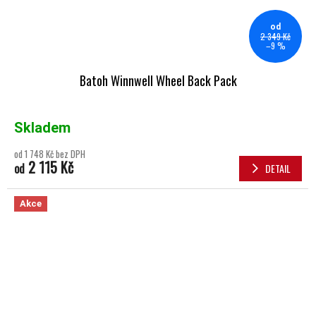
od
2 349 Kč
–9 %
Batoh Winnwell Wheel Back Pack
Skladem
od 1 748 Kč bez DPH
2 115 Kč
od
DETAIL
Akce