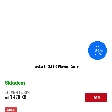
od
1 860 Kč
–20 %
Taška CCM EB Player Carry
Skladem
od 1 215 Kč bez DPH
1 470 Kč
od
DETAIL
Akce