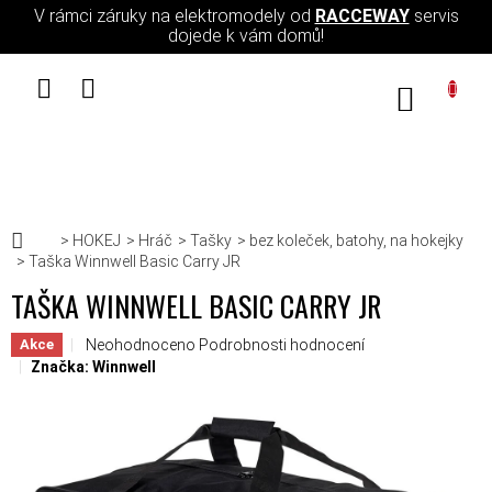
Přejít na obsah
V rámci záruky na elektromodely od
RACCEWAY
servis
dojede k vám domů!
NÁKUPN
Domů
HOKEJ
Hráč
Tašky
bez koleček, batohy, na hokejky
Taška Winnwell Basic Carry JR
TAŠKA WINNWELL BASIC CARRY JR
Průměrné hodnocení produktu je 0,0 z 5 hvězdiček.
Neohodnoceno
Podrobnosti hodnocení
Akce
Značka:
Winnwell