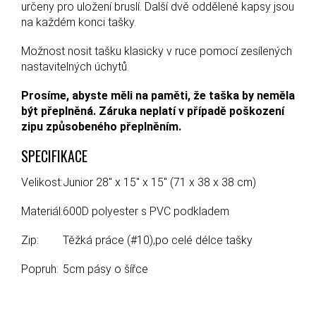
určeny pro uložení bruslí. Další dvě oddělené kapsy jsou
na každém konci tašky.
Možnost nosit tašku klasicky v ruce pomocí zesílených
nastavitelných úchytů.
Prosíme, abyste měli na paměti, že taška by neměla
být přeplněná. Záruka neplatí v případě poškození
zipu způsobeného přeplněním.
SPECIFIKACE
Velikost:
Junior 28" x 15" x 15" (71 x 38 x 38 cm)
Materiál:
600D polyester s PVC podkladem
Zip:
Těžká práce (#10),po celé délce tašky
Popruh:
5cm pásy o šířce