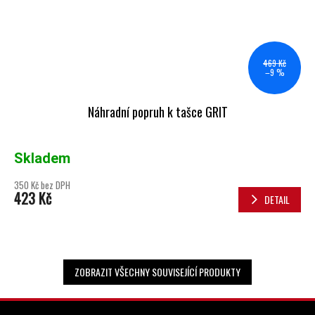
469 Kč
–9 %
Náhradní popruh k tašce GRIT
Skladem
350 Kč bez DPH
423 Kč
DETAIL
ZOBRAZIT VŠECHNY SOUVISEJÍCÍ PRODUKTY
ZÁPATÍ